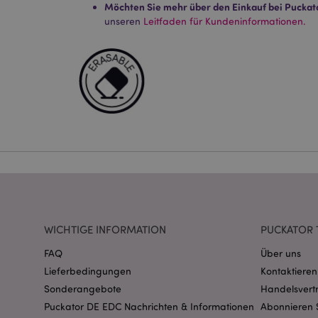
Möchten Sie mehr über den Einkauf bei Puckat
unseren
Leitfaden für Kundeninformationen.
Streng-notwendige-C
Ohne unbedingt notwe
Name
CookieScriptConse
mage-cache-storage
invalidation
PHPSESSID
WICHTIGE INFORMATION
PUCKATOR 
FAQ
Über uns
Lieferbedingungen
Kontaktieren
Sonderangebote
Handelsvert
Puckator DE EDC Nachrichten & Informationen
Abonnieren 