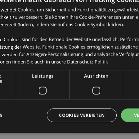
rwendet Cookies, um Sicherheit und Funktionalität zu gewährleis
hkeit zu verbessern. Sie können Ihre Cookie-Präferenzen unten e
jederzeit ändern, indem Sie auf das Cookie-Symbol klicken.
e Cookies sind für den Betrieb der Website unerlässlich. Perfor
Produktattribute
istung der Website. Funktionale Cookies ermöglichen zusätzliche
Mehr
Abmessungen
Höhe 17cm Bre
s werden für Anzeigen-Personalisierung und analytische Verfolgu
Information
ugelschreiber mit Topper
ionen finden Sie auch in unsere
Datenschutz Politik
EAN-Nummer
50550717965
t
Leistungs
Ausrichten
Kartonmenge
576
e
Gewicht (kg)
0.025000
IM SALE
Ja
z, um den Stift zu benutzen.
S
COOKIES VERBIETEN
V
NEU
Keine
der Gummispitze oben am Stift.
PROMO
Keine