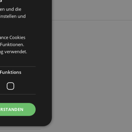
ten und die
instellen und
mance Cookies
 Funktionen.
ite 2.5cm Tiefe 2cm
ng verwendet.
24
Funktions
ERSTANDEN