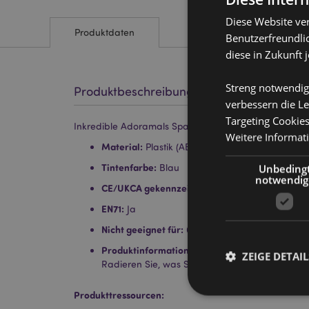
Diese Website ve
Produktdaten
Benutzerfreundlic
diese in Zukunft 
Streng notwendig
Produktbeschreibung
verbessern die Le
Targeting Cookie
Inkredible Adoramals Space Weltraum Radierbarer K
Weitere Informat
Material:
Plastik (ABS/TPR) und PVC
Tintenfarbe:
Unbeding
Blau
notwendig
CE/UKCA gekennzeichnet:
Ja
EN71:
Ja
Nicht geeignet für:
0 - 3 Jahre
Produktinformation:
Klicken Sie den PVC-Aufsat
ZEIGE DETAIL
Radieren Sie, was Sie geschrieben haben, mit 
Produkttressourcen: