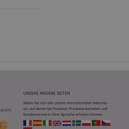
Kontoverwaltung.
Script.com-Dienst
seinstellungen für
. Das Cookie-Banner
rdnungsgemäß
 um das
n im Browser zu
Seiten zu
eneriert wird, die
ies ist eine
UNSERE ANDERE SEITEN
erwalten von
endet wird.
Sehen Sie sich alle unsere internationalen Websites
m eine zufällig
se, wie sie
an, auf denen Sie Puckator-Produkte bestellen und
e spezifisch sein.
Kundenservice in Ihrer Sprache erhalten können.
e Beibehaltung des
zer zwischen den