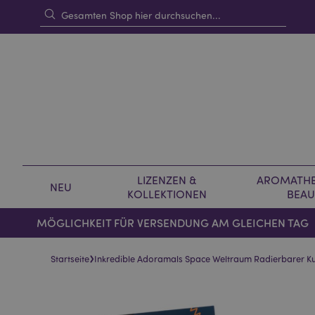
LIZENZEN &
AROMATHE
NEU
KOLLEKTIONEN
BEAU
MÖGLICHKEIT FÜR VERSENDUNG AM GLEICHEN TAG
›
Startseite
Inkredible Adoramals Space Weltraum Radierbarer Ku
Skip
Skip
to
to
the
the