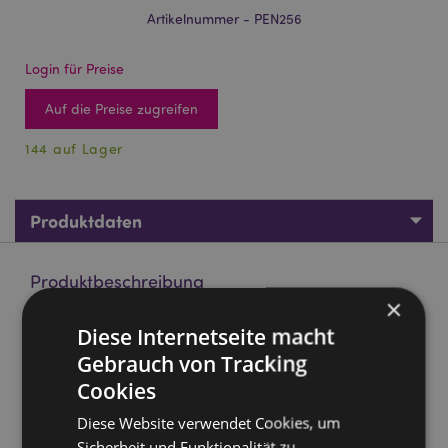
Artikelnummer - PEN256
Login für Preise
Auf die Preise zugreifen
144 auf Lager
Produktdaten
Produktbeschreibung
×
Diese Internetseite macht
The Original Stormtrooper Fineliner Kugelschreiber mit PVC-
Topper
Gebrauch von Tracking
Material:
Plastik (ABS) und PVC
Cookies
Tintenfarbe:
Schwarz (Fineliner)
Diese Website verwendet Cookies, um
CE/UKCA gekennzeichnet:
Ja
Sicherheit und Funktionalität zu