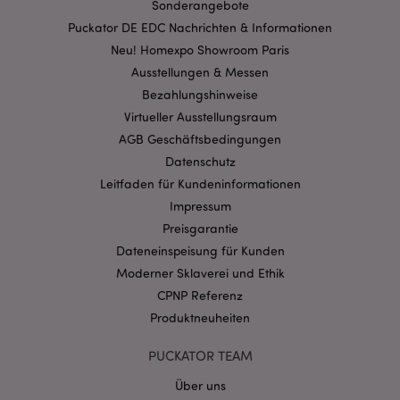
Sonderangebote
Streng-notwendige-Cookies ermöglichen
Kernfunktionen der Website wie die
Puckator DE EDC Nachrichten & Informationen
Benutzeranmeldung und die Kontoverwaltung.
Neu! Homexpo Showroom Paris
Ohne unbedingt notwendige cookies kann die
Website nicht richtig genutzt werden.
Ausstellungen & Messen
Provider
/
Bezahlungshinweise
Name
Abl
Domain
Virtueller Ausstellungsraum
CookieScriptConsent
1 Mo
CookieScript
AGB Geschäftsbedingungen
.puckator.de
Datenschutz
Leitfaden für Kundeninformationen
Impressum
Preisgarantie
Dateneinspeisung für Kunden
mage-cache-storage-section-
1 T
Moderner Sklaverei und Ethik
Adobe Inc.
invalidation
www.puckator.de
CPNP Referenz
Produktneuheiten
Datenschutzbestimmungen von Google
PUCKATOR TEAM
PHPSESSID
1 Ta
PHP.net
Über uns
Stun
.www.puckator.de