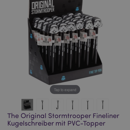
end
beginning
of
of
the
the
images
images
gallery
gallery
Tap to expand
The Original Stormtrooper Fineliner
Kugelschreiber mit PVC-Topper