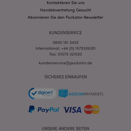
Kontaktieren Sie uns
Handelsvertretung Gesucht
Abonnieren Sie den Puckator-Newsletter
KUNDENSERVICE
0800 181 3403
International: +44 (0) 1579326301
Fax: 01579 321520
kundenservice@puckator.de
mage-messages
1 Ta
Adobe Inc.
SICHERES EINKAUFEN
Stun
www.puckator.de
mage-cache-sessid
1 T
Adobe Inc.
UNSERE ANDERE SEITEN
www.puckator.de