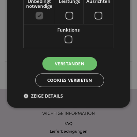
Unbedingt
Leistungs
Ausrichten
notwendige
720
0.023000
Keine
Funktions
Keine
Keine
Original Stormtrooper
VERSTANDEN
COOKIES VERBIETEN
ZEIGE DETAILS
WICHTIGE INFORMATION
Unbedingt notwendige
Leistungs
FAQ
Ausrichten
Funktions
Lieferbedingungen