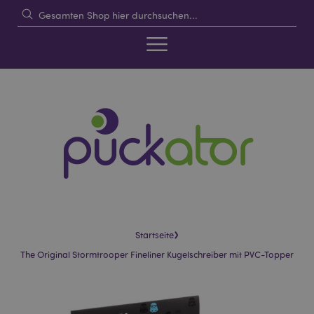
›
Startseite
The Original Stormtrooper Fineliner Kugelschreiber mit PVC-Topper
Skip
Skip
to
to
the
the