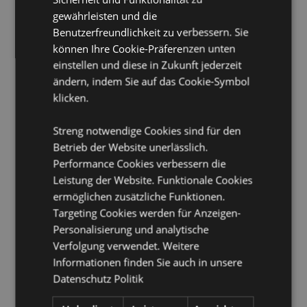
gewährleisten und die
EN71:
Ja
Benutzerfreundlichkeit zu verbessern. Sie
Nicht geeignet für:
0 - 3 Jahre
können Ihre Cookie-Präferenzen unten
Lizenz-Informationen:
Dieses Produkt ist voll lizenziert
einstellen und diese in Zukunft jederzeit
und kann weltweit verkauft werden, außer in den
ändern, indem Sie auf das Cookie-Symbol
USA. Wenn Sie für eine Lieferung in die USA bestellen,
klicken.
versuchen Sie bitte nicht, dieses Produkt zu kaufen, da
das Produkt sonst aus Ihrer Bestellung entfernt wird.
Wenn Sie weitere Informationen benötigen, wenden
Streng notwendige Cookies sind für den
Sie sich bitte an unser Kundenservice Team.
Betrieb der Website unerlässlich.
Performance Cookies verbessern die
Produkttressourcen:
Leistung der Website. Funktionale Cookies
Möchten Sie mehr über den Einkauf bei Puckator
ermöglichen zusätzliche Funktionen.
erfahren?
Dann lesen Sie unseren
Leitfaden für
Targeting Cookies werden für Anzeigen-
Kundeninformationen.
Personalisierung und analytische
Verfolgung verwendet. Weitere
Produktattribute
Informationen finden Sie auch in unsere
Datenschutz Politik
Mehr
Höhe 18.5cm Breite 3cm Tiefe 1cm
Information
5055071795350