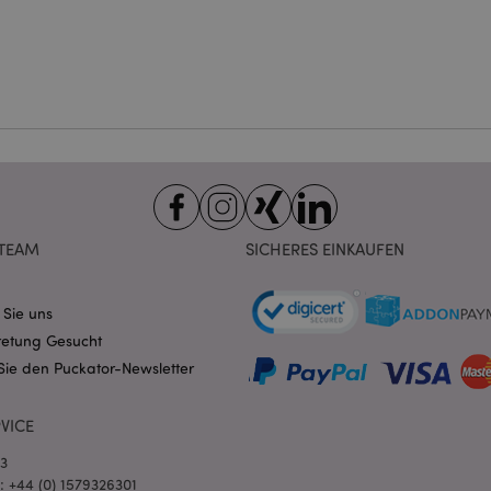
beschleunigen.
Datenschutzbestimmungen von Google
1 Tag 16
Cookie, das von Anwendungen g
PHP.net
Stunden
auf der PHP-Sprache basieren. D
.www.puckator.de
allgemeine Kennung, die zum V
Benutzersitzungsvariablen verw
Normalerweise handelt es sich u
generierte Zahl. Die Art und Wei
verwendet wird, kann für die Sit
Ein gutes Beispiel ist jedoch di
Anmeldestatus für einen Benut
Seiten.
1 Tag 16
Verfolgt Fehlermeldungen und 
Adobe Inc.
Stunden
Benachrichtigungen, die dem Be
www.puckator.de
werden, z. B. die Cookie-Zusti
TEAM
SICHERES EINKAUFEN
und verschiedene Fehlermeldun
wird aus dem Cookie gelöscht,
Käufer angezeigt wurde.
 Sie uns
1 Tag
Der Wert dieses Cookies löst di
Adobe Inc.
lokalen Cache-Speichers aus. 
www.puckator.de
retung Gesucht
der Backend-Anwendung entfern
der Administrator den lokalen S
Sie den Puckator-Newsletter
den Cookie-Wert auf true.
1 Tag 16
Das X-Magento-Vary-Cookie wi
Adobe Inc.
Stunden
System verwendet, um hervorzu
www.puckator.de
VICE
von einem Benutzer angefordert
Seite geändert wurde. Es ermögl
03
Speicherung verschiedener Ver
l: +44 (0) 1579326301
Seite im Cache, z. B. Varnish.