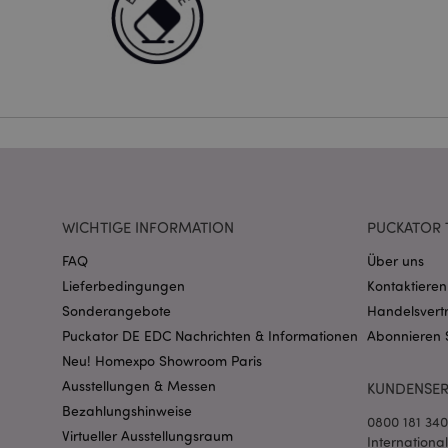
PHPSESSID
mage-messages
WICHTIGE INFORMATION
PUCKATOR 
FAQ
Über uns
Lieferbedingungen
Kontaktieren
mage-cache-sessid
Sonderangebote
Handelsvert
Puckator DE EDC Nachrichten & Informationen
Abonnieren 
Neu! Homexpo Showroom Paris
X-Magento-Vary
Ausstellungen & Messen
KUNDENSER
Bezahlungshinweise
0800 181 34
Virtueller Ausstellungsraum
Internationa