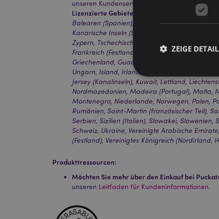
unseren Kundenservice.
Lizenzierte Gebiete:
Åland-Inseln, Albanien, Ös
Balearen (Spanien), Belgien, Bermuda, Bosnie
Kanarische Inseln (Spanien), Ceuta und Melilla, 
Zypern, Tschechische Republik, Dänemark, Estla
ZEIGE DETAIL
Frankreich (Festland), Französisch-Guayana, De
Griechenland, Guadeloupe, Guernsey (Kanalinseln
Ungarn, Island, Irland, Isle of Man (Vereinigtes K
Jersey (Kanalinseln), Kuwait, Lettland, Liechten
Nordmazedonien, Madeira (Portugal), Malta, M
Montenegro, Niederlande, Norwegen, Polen, Por
Rumänien, Saint-Martin (französischer Teil), S
Streng-notwendige-C
Serbien, Sizilien (Italien), Slowakei, Slowenien
Ohne unbedingt notwe
Schweiz, Ukraine, Vereinigte Arabische Emirate,
(Festland), Vereinigtes Königreich (Nordirland, 
Name
CookieScriptConse
Produkttressourcen:
Möchten Sie mehr über den Einkauf bei Puckat
unseren
Leitfaden für Kundeninformationen.
mage-cache-storage
invalidation