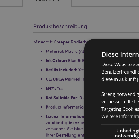
Produktbeschreibung
Minecraft Creeper Radierbarer Kugelschreiber mit Mi
Material:
Plastic (ABS/TPR), PVC, Silicone and S
Diese Inter
Ink Colour:
Blue & Black
Diese Website ve
Refills Included:
Yes - 2
Benutzerfreundlic
diese in Zukunft 
CE/UKCA Marked:
Yes
EN71:
Yes
Streng notwendig
Not Suitable For:
0 - 3 Years
verbessern die Le
Product Information:
Erase what you have writt
Targeting Cookie
Weitere Informat
Lizenz-Informationen:
Dieses Produkt ist für d
vollständig lizenziert. Wenn Sie sich außerhalb
versuchen Sie bitte nicht, dieses Produkt zu ka
Unbeding
notwendig
Ihrer Bestellung entfernt. Für weitere Informat