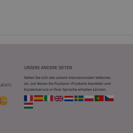
eneriert wird, die
ies ist eine
erwalten von
endet wird.
m eine zufällig
se, wie sie
e spezifisch sein.
e Beibehaltung des
zer zwischen den
andere
nutzer angezeigt
mmungsnachricht
UNSERE ANDERE SEITEN
gen. Die Nachricht
 nachdem sie dem
Sehen Sie sich alle unsere internationalen Websites
an, auf denen Sie Puckator-Produkte bestellen und
e Bereinigung des
Wenn das Cookie von
Kundenservice in Ihrer Sprache erhalten können.
t wird, bereinigt
peicher und setzt
rd vom Magento 2-
heben, dass die
e Version einer
icht die
sionen derselben