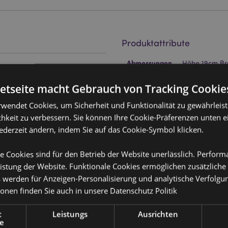
Produktattribute
Mehr
Abmessungen
Höhe 19cm Bre
Information
necraft-Silikon-Topper
EAN-Nummer
tainless Steel
50568482142
netseite macht Gebrauch von Tracking Cookie
rwendet Cookies, um Sicherheit und Funktionalität zu gewährleis
Kartonmenge
288
hkeit zu verbessern. Sie können Ihre Cookie-Präferenzen unten e
Gewicht (kg)
0.050000
jederzeit ändern, indem Sie auf das Cookie-Symbol klicken.
IM SALE
Keine
e Cookies sind für den Betrieb der Website unerlässlich. Perfor
istung der Website. Funktionale Cookies ermöglichen zusätzliche
NEU
Keine
en using the top.
s werden für Anzeigen-Personalisierung und analytische Verfolgu
PROMO
Keine
ionen finden Sie auch in unsere
Datenschutz Politik
ie unten aufgeführten Länder
 dieser Gebiete befinden,
Marke
Minecraft
ufen. Andernfalls wird es aus
t
Leistungs
Ausrichten
e
ionen wenden Sie sich bitte an