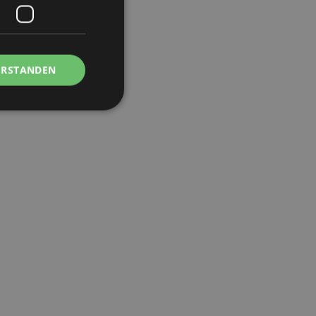
ERSTANDEN
Kontoverwaltung.
Script.com-Dienst
seinstellungen für
. Das Cookie-Banner
rdnungsgemäß
 um das
n im Browser zu
Seiten zu