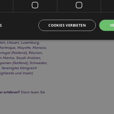
terreich, Azoren (Portugal),
n und Herzegowina, Bulgarien,
Korsika (Frankreich), Kroatien,
nd, Finnland (Festland),
S
COOKIES VERBIETEN
V
utschland, Gibraltar,
), Heiliger Stuhl (Vatikanstadt),
önigreich), Italien (Festland),
stein, Litauen, Luxemburg,
artinique, Mayotte, Monaco,
Unbedingt notwendige
Leistungs
Ausrichten
Funktions
tugal (Festland), Réunion,
an Marino, Saudi-Arabien,
ookies ermöglichen Kernfunktionen der Website wie die Benutzeranmeldung und die 
, Spanien (Festland), Schweden,
ndige cookies kann die Website nicht richtig genutzt werden.
 Vereinigtes Königreich
Provider
/
Highlands und Inseln)
Ablauf
Beschreibung
Domain
nt
1 Monat
Dieses Cookie wird vom Cookie-
CookieScript
verwendet, um die Einwilligung
.puckator.de
Besucher-Cookies zu speichern
or erfahren?
Dann lesen Sie
von Cookie-Script.com muss o
funktionieren.
-section-
1 Tag
Dieses Cookie wird verwendet,
Adobe Inc.
Zwischenspeichern von Inhalte
www.puckator.de
erleichtern und das Laden von 