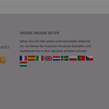
Script.com-Dienst
seinstellungen für
. Das Cookie-Banner
rdnungsgemäß
UNSERE ANDERE SEITEN
 um das
n im Browser zu
Seiten zu
Sehen Sie sich alle unsere internationalen Websites
an, auf denen Sie Puckator-Produkte bestellen und
Kundenservice in Ihrer Sprache erhalten können.
eneriert wird, die
ies ist eine
erwalten von
endet wird.
m eine zufällig
se, wie sie
e spezifisch sein.
e Beibehaltung des
zer zwischen den
andere
nutzer angezeigt
mmungsnachricht
gen. Die Nachricht
 nachdem sie dem