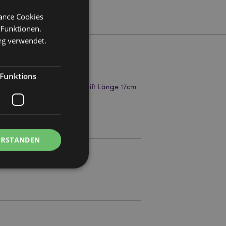
mance Cookies
 Funktionen.
ng verwendet.
Funktions
ite 3.5cm Tiefe 3.5cm Bleistift Länge 17cm
89
ERSTANDEN
Kontoverwaltung.