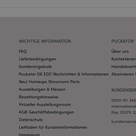
Name
CookieScriptConse
WICHTIGE INFORMATION
PUCKATOR 
mage-cache-storage
invalidation
FAQ
Über uns
Lieferbedingungen
Kontaktieren
PHPSESSID
Sonderangebote
Handelsvert
Puckator DE EDC Nachrichten & Informationen
Abonnieren 
Neu! Homexpo Showroom Paris
Ausstellungen & Messen
KUNDENSER
Bezahlungshinweise
0800 181 34
Virtueller Ausstellungsraum
Internationa
mage-messages
AGB Geschäftsbedingungen
Fax: 01579 3
Datenschutz
kundenservi
Leitfaden für Kundeninformationen
Impressum