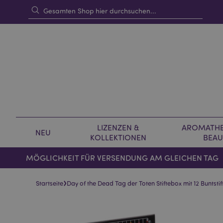
LIZENZEN &
AROMATHE
NEU
KOLLEKTIONEN
BEAU
MÖGLICHKEIT FÜR VERSENDUNG AM GLEICHEN TAG
›
Startseite
Day of the Dead Tag der Toten Stiftebox mit 12 Buntstif
Skip
Skip
to
to
the
the