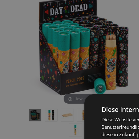
end
beginning
of
of
the
the
images
images
gallery
gallery
Hover to zoom
Diese Inter
Diese Website ve
Benutzerfreundlic
diese in Zukunft 