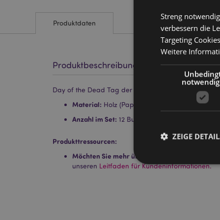
Streng notwendig
Produktdaten
verbessern die Le
Targeting Cookie
Weitere Informat
Produktbeschreibung
Unbeding
notwendig
Day of the Dead Tag der Toten Stiftebox mit 12 Buntst
Material:
Holz (Pappel) und Karton
Anzahl im Set:
12 Buntstifte - Ausgewählte Far
ZEIGE DETAIL
Produkttressourcen:
Möchten Sie mehr über den Einkauf bei Puckat
unseren
Leitfaden für Kundeninformationen.
Streng-notwendige-C
Ohne unbedingt notwe