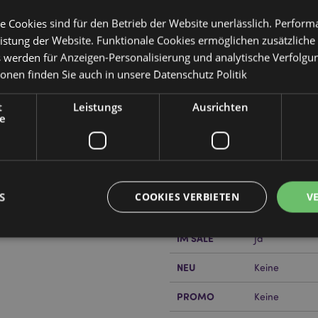
e Cookies sind für den Betrieb der Website unerlässlich. Perfor
istung der Website. Funktionale Cookies ermöglichen zusätzliche
s werden für Anzeigen-Personalisierung und analytische Verfolgu
ionen finden Sie auch in unsere
Datenschutz Politik
Produktattribute
t
Leistungs
Ausrichten
Mehr
e
Abmessungen
Höhe 19cm Bre
Information
iften
EAN-Nummer
50550715098
ben
Kartonmenge
240
S
COOKIES VERBIETEN
V
Gewicht (kg)
0.096000
or erfahren?
Dann lesen Sie
IM SALE
Ja
Unbedingt notwendige
Leistungs
Ausrichten
Funktions
NEU
Keine
ookies ermöglichen Kernfunktionen der Website wie die Benutzeranmeldung und die 
PROMO
Keine
ndige cookies kann die Website nicht richtig genutzt werden.