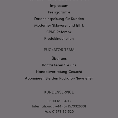
Name
Abl
Domain
Impressum
CookieScriptConsent
1 Mo
Preisgarantie
CookieScript
.puckator.de
Dateneinspeisung für Kunden
Moderner Sklaverei und Ethik
CPNP Referenz
Produktneuheiten
PUCKATOR TEAM
mage-cache-storage-section-
1 T
Adobe Inc.
invalidation
www.puckator.de
Über uns
Kontaktieren Sie uns
Handelsvertretung Gesucht
Datenschutzbestimmungen von Google
Abonnieren Sie den Puckator-Newsletter
PHPSESSID
1 Ta
PHP.net
Stun
.www.puckator.de
KUNDENSERVICE
0800 181 3403
International: +44 (0) 1579326301
Fax: 01579 321520