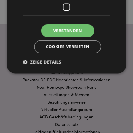
VERSTANDEN
COOKIES VERBIETEN
WICHTIGE INFORMATION
FAQ
ZEIGE DETAILS
Lieferbedingungen
Sonderangebote
Puckator DE EDC Nachrichten & Informationen
Unbedingt notwendige
Leistungs
Neu! Homexpo Showroom Paris
Ausrichten
Funktions
Ausstellungen & Messen
Bezahlungshinweise
Streng-notwendige-Cookies ermöglichen
Virtueller Ausstellungsraum
Kernfunktionen der Website wie die
Benutzeranmeldung und die Kontoverwaltung.
AGB Geschäftsbedingungen
Ohne unbedingt notwendige cookies kann die
Website nicht richtig genutzt werden.
Datenschutz
Leitfaden für Kundeninformationen
Provider
/