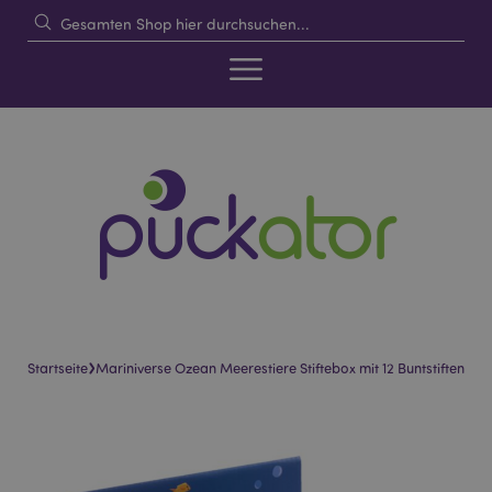
›
Startseite
Mariniverse Ozean Meerestiere Stiftebox mit 12 Buntstiften
Skip
Skip
to
to
the
the
end
beginning