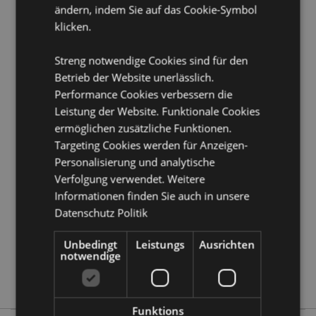
ändern, indem Sie auf das Cookie-Symbol
Produkttressourcen:
klicken.
Möchten Sie mehr über den Einkauf bei Puckator
erfahren?
Dann lesen Sie unseren
Leitfaden für
Streng notwendige Cookies sind für den
Kundeninformationen.
Betrieb der Website unerlässlich.
Performance Cookies verbessern die
Produktattribute
Leistung der Website. Funktionale Cookies
ermöglichen zusätzliche Funktionen.
Mehr
Höhe 10cm Breite 3.5cm Tiefe 3.5cm Bleistift
Information
Länge 8.5cm
Targeting Cookies werden für Anzeigen-
Personalisierung und analytische
5055071505102
Verfolgung verwendet. Weitere
240
Informationen finden Sie auch in unsere
0.050000
Datenschutz Politik
Keine
Keine
Unbedingt
Leistungs
Ausrichten
notwendige
Keine
Mariniverse
Funktions