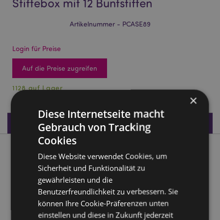
Stiftebox mit 12 Buntstiften
Artikelnummer - PCASE89
Login für Preise
Auf die Preise zugreifen
1128 auf Lager
×
Diese Internetseite macht
Produktdaten
Gebrauch von Tracking
Cookies
Produktbeschreibung
Diese Website verwendet Cookies, um
Sicherheit und Funktionalität zu
Mariniverse Ozean Meerestiere Stiftebox mit 12 Buntstiften
gewährleisten und die
Benutzerfreundlichkeit zu verbessern. Sie
Material:
Holz (Pappel) und Karton
können Ihre Cookie-Präferenzen unten
Anzahl im Set:
12 Buntstifte - Ausgewählte Farben
einstellen und diese in Zukunft jederzeit