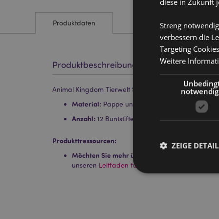
diese in Zukunft 
Produktdaten
Streng notwendig
verbessern die Le
Targeting Cookie
Weitere Informat
Produktbeschreibung
Unbeding
Animal Kingdom Tierwelt Stiftebox mit 12 Buntstiften
notwendig
Material:
Pappe und Holz
Anzahl:
12 Buntstifte - Ausgewählte Farben
Produkttressourcen:
ZEIGE DETAIL
Möchten Sie mehr über den Einkauf bei Puckat
unseren
Leitfaden für Kundeninformationen.
Streng-notwendige-C