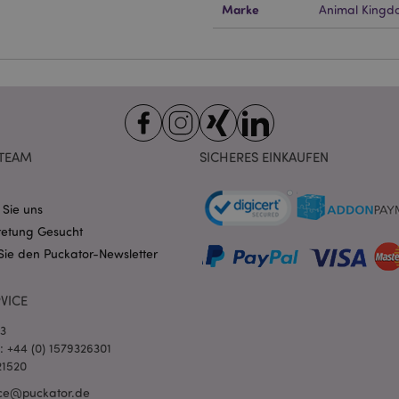
ndige cookies kann die Website nicht richtig genutzt werden.
Marke
Animal Kingd
Provider
/
Ablauf
Beschreibung
Domain
nt
1 Monat
Dieses Cookie wird vom Cookie-
CookieScript
verwendet, um die Einwilligung
.puckator.de
Besucher-Cookies zu speichern
von Cookie-Script.com muss o
funktionieren.
-section-
1 Tag
Dieses Cookie wird verwendet,
Adobe Inc.
Zwischenspeichern von Inhalte
TEAM
SICHERES EINKAUFEN
www.puckator.de
erleichtern und das Laden von 
beschleunigen.
Datenschutzbestimmungen von Google
1 Tag 16
Cookie, das von Anwendungen g
PHP.net
 Sie uns
Stunden
auf der PHP-Sprache basieren. D
.www.puckator.de
retung Gesucht
allgemeine Kennung, die zum V
Benutzersitzungsvariablen verw
Sie den Puckator-Newsletter
Normalerweise handelt es sich u
generierte Zahl. Die Art und Wei
verwendet wird, kann für die Sit
Ein gutes Beispiel ist jedoch di
VICE
Anmeldestatus für einen Benut
Seiten.
03
1 Tag 16
Verfolgt Fehlermeldungen und 
Adobe Inc.
l: +44 (0) 1579326301
Stunden
Benachrichtigungen, die dem Be
www.puckator.de
21520
werden, z. B. die Cookie-Zusti
und verschiedene Fehlermeldun
ce@puckator.de
wird aus dem Cookie gelöscht,