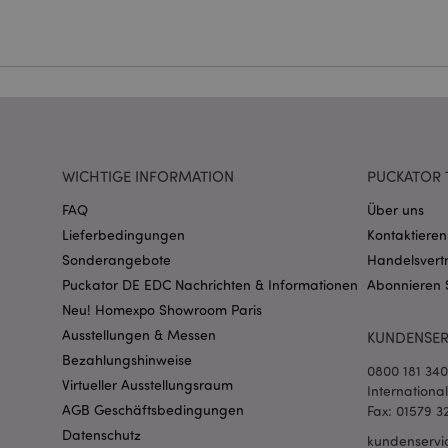
Ohne unbedingt notwe
Name
CookieScriptConse
mage-cache-storage
invalidation
WICHTIGE INFORMATION
PUCKATOR 
FAQ
Über uns
PHPSESSID
Lieferbedingungen
Kontaktieren
Sonderangebote
Handelsvert
Puckator DE EDC Nachrichten & Informationen
Abonnieren 
Neu! Homexpo Showroom Paris
Ausstellungen & Messen
KUNDENSER
Bezahlungshinweise
0800 181 34
Virtueller Ausstellungsraum
mage-messages
Internationa
AGB Geschäftsbedingungen
Fax: 01579 3
Datenschutz
kundenservi