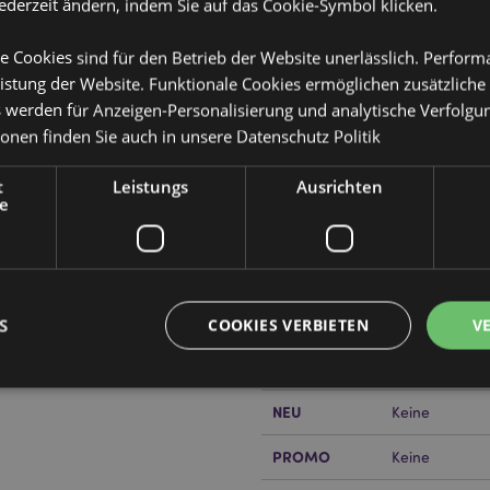
jederzeit ändern, indem Sie auf das Cookie-Symbol klicken.
e Cookies sind für den Betrieb der Website unerlässlich. Perfor
istung der Website. Funktionale Cookies ermöglichen zusätzliche
s werden für Anzeigen-Personalisierung und analytische Verfolgu
ionen finden Sie auch in unsere
Datenschutz Politik
Produktattribute
Mehr
t
Leistungs
Ausrichten
Abmessungen
Höhe 19.5cm B
Information
e
EAN-Nummer
505507178392
Kartonmenge
240
Gewicht (kg)
0.096000
S
COOKIES VERBIETEN
V
or erfahren?
Dann lesen Sie
IM SALE
Keine
NEU
Keine
Unbedingt notwendige
Leistungs
Ausrichten
Funktions
PROMO
Keine
ookies ermöglichen Kernfunktionen der Website wie die Benutzeranmeldung und die 