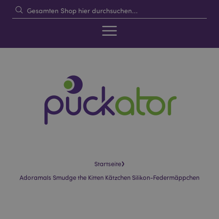
›
Startseite
Adoramals Smudge the Kitten Kätzchen Silikon-Federmäppchen
Skip
Skip
to
to
the
the