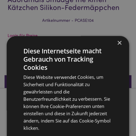
Kätzchen Silikon-Federmäppchen
Artikelnummer - PCASE104
Login für Preise
×
Auf die Preise zugreifen
Diese Internetseite macht
Gebrauch von Tracking
204 auf Lager
Cookies
Diese Website verwendet Cookies, um
Produktdaten
Sicherheit und Funktionalität zu
gewährleisten und die
Benutzerfreundlichkeit zu verbessern. Sie
Produktbeschreibung
können Ihre Cookie-Präferenzen unten
einstellen und diese in Zukunft jederzeit
Adoramals Smudge the Kitten Kätzchen Silikon-
ändern, indem Sie auf das Cookie-Symbol
Federmäppchen
klicken.
Material:
Silikon mit Metall-Reißverschluss