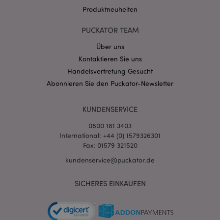
Produktneuheiten
PUCKATOR TEAM
Über uns
Kontaktieren Sie uns
mage-cache-storage-section-
1 T
Adobe Inc.
Handelsvertretung Gesucht
invalidation
www.puckator.de
Abonnieren Sie den Puckator-Newsletter
KUNDENSERVICE
Datenschutzbestimmungen von Google
PHPSESSID
1 Ta
PHP.net
0800 181 3403
Stun
.www.puckator.de
International: +44 (0) 1579326301
Fax: 01579 321520
kundenservice@puckator.de
SICHERES EINKAUFEN