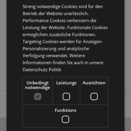
Streng notwendige Cookies sind für den
Produktattribute
Betrieb der Website unerlässlich.
Performance Cookies verbessern die
Mehr
Höhe 6cm Breite 19cm Tiefe 5.5cm
Leistung der Website. Funktionale Cookies
Information
5055071512353
ermöglichen zusätzliche Funktionen.
96
Targeting Cookies werden für Anzeigen-
0.105000
Personalisierung und analytische
Keine
Verfolgung verwendet. Weitere
Keine
Informationen finden Sie auch in unsere
Datenschutz Politik
Keine
Adoramals
Unbedingt
Leistungs
Ausrichten
notwendige
Funktions