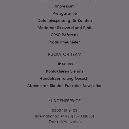
Name
Abl
Domain
Impressum
CookieScriptConsent
1 Mo
Preisgarantie
CookieScript
.puckator.de
Dateneinspeisung für Kunden
Moderner Sklaverei und Ethik
CPNP Referenz
Produktneuheiten
PUCKATOR TEAM
mage-cache-storage-section-
1 T
Adobe Inc.
invalidation
www.puckator.de
Über uns
Kontaktieren Sie uns
Handelsvertretung Gesucht
Datenschutzbestimmungen von Google
Abonnieren Sie den Puckator-Newsletter
PHPSESSID
1 Ta
PHP.net
Stun
.www.puckator.de
KUNDENSERVICE
0800 181 3403
International: +44 (0) 1579326301
Fax: 01579 321520