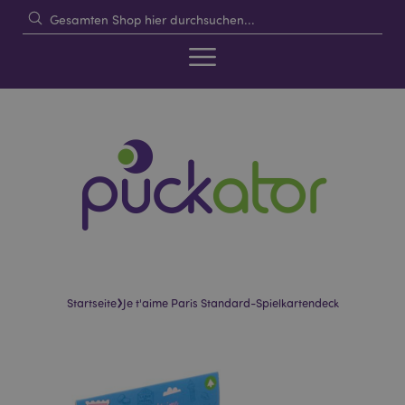
›
Startseite
Je t'aime Paris Standard-Spielkartendeck
Skip
Skip
to
to
the
the
end
beginning