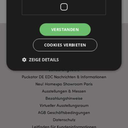
VERSTANDEN
COOKIES VERBIETEN
WICHTIGE INFORMATION
FAQ
ZEIGE DETAILS
Lieferbedingungen
Sonderangebote
Puckator DE EDC Nachrichten & Informationen
Unbedingt notwendige
Leistungs
Neu! Homexpo Showroom Paris
Ausrichten
Funktions
Ausstellungen & Messen
Bezahlungshinweise
Streng-notwendige-Cookies ermöglichen
Virtueller Ausstellungsraum
Kernfunktionen der Website wie die
Benutzeranmeldung und die Kontoverwaltung.
AGB Geschäftsbedingungen
Ohne unbedingt notwendige cookies kann die
Website nicht richtig genutzt werden.
Datenschutz
Leitfaden für Kundeninformationen
Provider
/