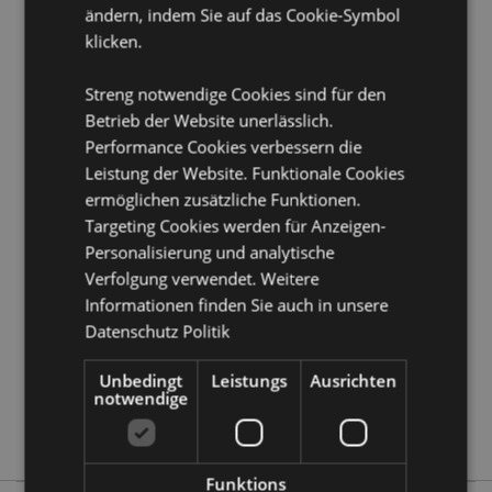
ändern, indem Sie auf das Cookie-Symbol
Produkttressourcen:
klicken.
Möchten Sie mehr über den Einkauf bei Puckator
erfahren?
Dann lesen Sie unseren
Leitfaden für
Streng notwendige Cookies sind für den
Kundeninformationen.
Betrieb der Website unerlässlich.
Performance Cookies verbessern die
Produktattribute
Leistung der Website. Funktionale Cookies
ermöglichen zusätzliche Funktionen.
Mehr
Höhe 8.5cm Breite 6cm Tiefe 0.1cm Pack
Information
Size 9 x 6.5 x 2.5cm
Targeting Cookies werden für Anzeigen-
Personalisierung und analytische
5055071514357
Verfolgung verwendet. Weitere
120
Informationen finden Sie auch in unsere
0.097000
Datenschutz Politik
Keine
Keine
Unbedingt
Leistungs
Ausrichten
notwendige
Keine
Je t'aime Paris
Funktions