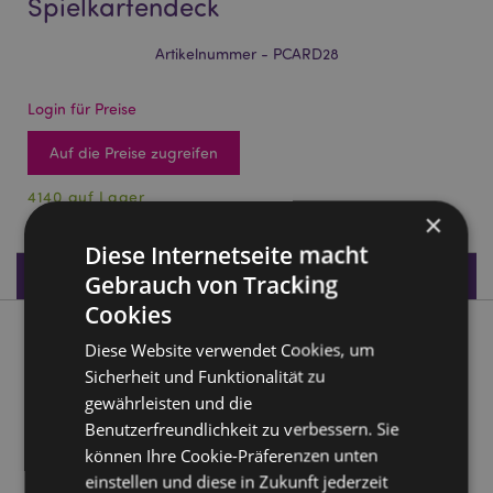
Spielkartendeck
Artikelnummer - PCARD28
Login für Preise
Auf die Preise zugreifen
4140 auf Lager
×
Diese Internetseite macht
Produktdaten
Gebrauch von Tracking
Cookies
Produktbeschreibung
Diese Website verwendet Cookies, um
Sicherheit und Funktionalität zu
Je t'aime Paris Standard-Spielkartendeck
gewährleisten und die
Benutzerfreundlichkeit zu verbessern. Sie
Material:
Karton und Papier
können Ihre Cookie-Präferenzen unten
Kartenanzahl im Deck:
52 und 2 Joker
einstellen und diese in Zukunft jederzeit