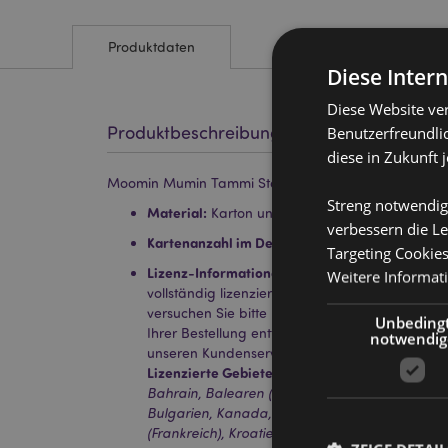
Produktdaten
Diese Inter
Diese Website ve
Produktbeschreibung
Benutzerfreundlic
diese in Zukunft 
Moomin Mumin Tammi Standard-Spielkartendeck
Streng notwendig
Material:
Karton und Papier
verbessern die Le
Kartenanzahl im Deck:
52 und 2 Joker
Targeting Cookie
Lizenz-Informationen:
Dieses Produkt ist für d
Weitere Informat
vollständig lizenziert. Wenn Sie sich außerhalb
versuchen Sie bitte nicht, dieses Produkt zu ka
Unbeding
Ihrer Bestellung entfernt. Für weitere Informat
notwendig
unseren Kundenservice.
Lizenzierte Gebiete:
Åland-Inseln, Albanien, Ös
Bahrain, Balearen (Spanien), Belgien, Bermud
Bulgarien, Kanada, Kanarische Inseln (Spanien)
(Frankreich), Kroatien, Zypern, Tschechische Re