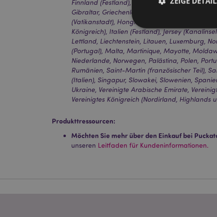
ZEIGE DETAIL
Finnland (Festland), Frankreich (Festland), Fr
Gibraltar, Griechenland, Guadeloupe, Guernsey (
(Vatikanstadt), Hongkong, Ungarn, Island, Irland
Königreich), Italien (Festland), Jersey (Kanalinse
Lettland, Liechtenstein, Litauen, Luxemburg,
(Portugal), Malta, Martinique, Mayotte, Mold
Niederlande, Norwegen, Palästina, Polen, Portug
Streng-notwendige-C
Rumänien, Saint-Martin (französischer Teil), San
Ohne unbedingt notwe
(Italien), Singapur, Slowakei, Slowenien, Spani
Ukraine, Vereinigte Arabische Emirate, Vereinigt
Name
Vereinigtes Königreich (Nordirland, Highlands u
CookieScriptConse
Produkttressourcen:
Möchten Sie mehr über den Einkauf bei Puckat
unseren
Leitfaden für Kundeninformationen.
mage-cache-storage
invalidation
PHPSESSID