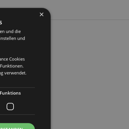
×
s
ten und die
instellen und
ite 6.5cm Tiefe 2cm
mance Cookies
2
 Funktionen.
ng verwendet.
Funktions