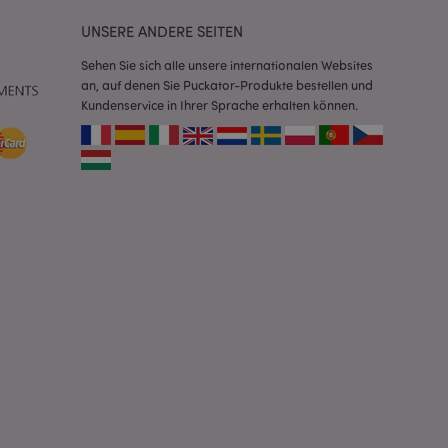
se, wie sie
e spezifisch sein.
UNSERE ANDERE SEITEN
e Beibehaltung des
zer zwischen den
Sehen Sie sich alle unsere internationalen Websites
an, auf denen Sie Puckator-Produkte bestellen und
andere
nutzer angezeigt
Kundenservice in Ihrer Sprache erhalten können.
mmungsnachricht
gen. Die Nachricht
 nachdem sie dem
e Bereinigung des
Wenn das Cookie von
t wird, bereinigt
peicher und setzt
rd vom Magento 2-
heben, dass die
e Version einer
icht die
sionen derselben
orderliches Cookie
ührt wird, um seine
rglichener Produkte