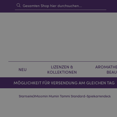
LIZENZEN &
AROMATHE
NEU
KOLLEKTIONEN
BEAU
MÖGLICHKEIT FÜR VERSENDUNG AM GLEICHEN TAG
›
Startseite
Moomin Mumin Tammi Standard-Spielkartendeck
Skip
Skip
to
to
the
the