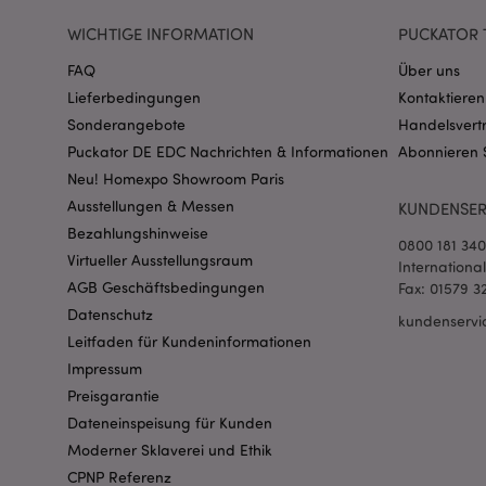
WICHTIGE INFORMATION
PUCKATOR 
FAQ
Über uns
Lieferbedingungen
Kontaktieren
mage-messages
Sonderangebote
Handelsvert
Puckator DE EDC Nachrichten & Informationen
Abonnieren 
Neu! Homexpo Showroom Paris
mage-cache-sessid
Ausstellungen & Messen
KUNDENSER
Bezahlungshinweise
0800 181 34
Virtueller Ausstellungsraum
Internationa
AGB Geschäftsbedingungen
Fax: 01579 3
X-Magento-Vary
Datenschutz
kundenservi
Leitfaden für Kundeninformationen
Impressum
Preisgarantie
_GRECAPTCHA
Dateneinspeisung für Kunden
Moderner Sklaverei und Ethik
recently_compared
CPNP Referenz