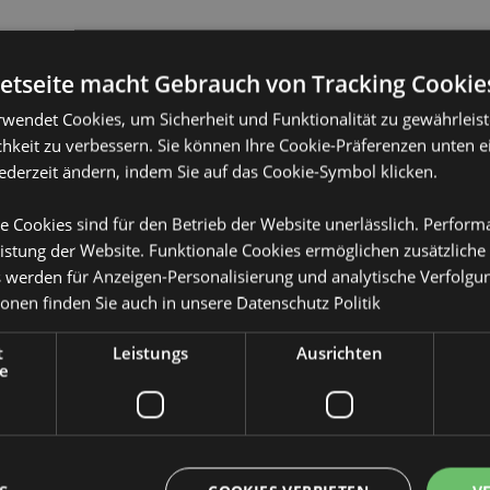
netseite macht Gebrauch von Tracking Cookie
rwendet Cookies, um Sicherheit und Funktionalität zu gewährleis
Produktattribute
hkeit zu verbessern. Sie können Ihre Cookie-Präferenzen unten e
jederzeit ändern, indem Sie auf das Cookie-Symbol klicken.
Mehr
Abmessungen
Höhe 9cm Bre
Information
e Cookies sind für den Betrieb der Website unerlässlich. Perfor
EAN-Nummer
505507150651
istung der Website. Funktionale Cookies ermöglichen zusätzliche
s werden für Anzeigen-Personalisierung und analytische Verfolgu
Kartonmenge
120
ie unten aufgeführten Länder
ionen finden Sie auch in unsere
Datenschutz Politik
 dieser Gebiete befinden,
Gewicht (kg)
0.114000
ufen. Andernfalls wird es aus
t
Leistungs
Ausrichten
ionen wenden Sie sich bitte an
IM SALE
Keine
e
terreich, Azoren (Portugal),
NEU
Keine
a, Bosnien und Herzegowina,
, Ceuta und Melilla, Korsika
PROMO
Keine
publik, Dänemark, Estland,