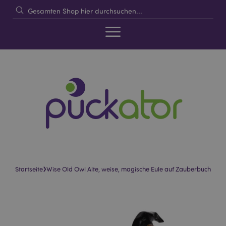
›
Startseite
Wise Old Owl Alte, weise, magische Eule auf Zauberbuch
Skip
Skip
to
to
the
the
end
beginning