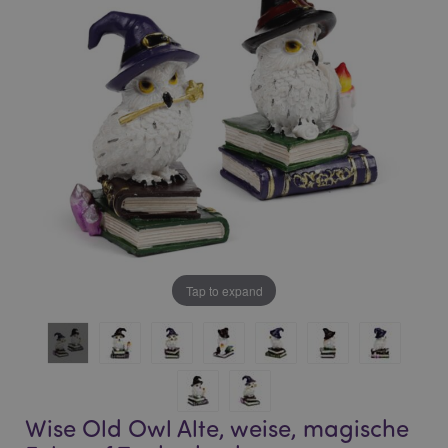
of
of
the
the
images
images
gallery
gallery
Tap to expand
Wise Old Owl Alte, weise, magische