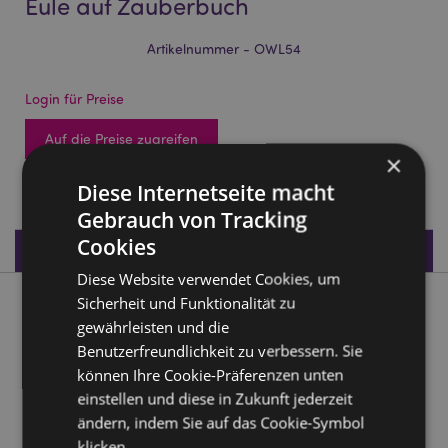
Eule auf Zauberbuch
Artikelnummer - OWL54
Login für Preise
Auf die Preise zugreifen
×
814 auf Lager
Diese Internetseite macht
Gebrauch von Tracking
Cookies
Produktdaten
Diese Website verwendet Cookies, um
Sicherheit und Funktionalität zu
Produktbeschreibung
gewährleisten und die
Benutzerfreundlichkeit zu verbessern. Sie
Wise Old Owl Alte, weise, magische Eule auf Zauberbuch
können Ihre Cookie-Präferenzen unten
Material:
Harz
einstellen und diese in Zukunft jederzeit
ändern, indem Sie auf das Cookie-Symbol
Produkttressourcen:
klicken.