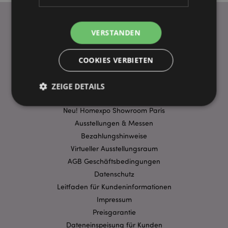
VERSTANDEN
WICHTIGE INFORMATION
FAQ
COOKIES VERBIETEN
Lieferbedingungen
Sonderangebote
ZEIGE DETAILS
Puckator DE EDC Nachrichten & Informationen
Neu! Homexpo Showroom Paris
Ausstellungen & Messen
Unbedingt notwendige
Leistungs
Bezahlungshinweise
Ausrichten
Funktions
Virtueller Ausstellungsraum
Streng-notwendige-Cookies ermöglichen
AGB Geschäftsbedingungen
Kernfunktionen der Website wie die
Datenschutz
Benutzeranmeldung und die Kontoverwaltung.
Ohne unbedingt notwendige cookies kann die
Leitfaden für Kundeninformationen
Website nicht richtig genutzt werden.
Impressum
Provider
/
Preisgarantie
Name
Abl
Domain
Dateneinspeisung für Kunden