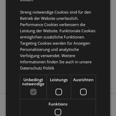
Möchten Sie mehr über den Einkauf bei Puckator
erfahren?
Dann lesen Sie unseren
Leitfaden für
Streng notwendige Cookies sind für den
Kundeninformationen.
Betrieb der Website unerlässlich.
Performance Cookies verbessern die
Leistung der Website. Funktionale Cookies
Produktattribute
ermöglichen zusätzliche Funktionen.
Mehr
Höhe 7.5cm Breite 5cm Tiefe 4cm
Targeting Cookies werden für Anzeigen-
Information
5055071506888
Personalisierung und analytische
72
Verfolgung verwendet. Weitere
0.151000
Informationen finden Sie auch in unsere
Keine
Datenschutz Politik
Keine
Unbedingt
Leistungs
Ausrichten
Keine
notwendige
Funktions