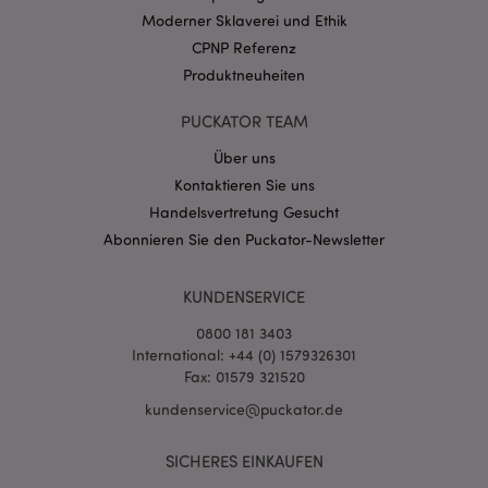
CookieScriptConsent
1 Mo
CookieScript
Moderner Sklaverei und Ethik
.puckator.de
CPNP Referenz
Produktneuheiten
PUCKATOR TEAM
Über uns
mage-cache-storage-section-
1 T
Adobe Inc.
Kontaktieren Sie uns
invalidation
www.puckator.de
Handelsvertretung Gesucht
Abonnieren Sie den Puckator-Newsletter
Datenschutzbestimmungen von Google
KUNDENSERVICE
PHPSESSID
1 Ta
PHP.net
Stun
.www.puckator.de
0800 181 3403
International: +44 (0) 1579326301
Fax: 01579 321520
kundenservice@puckator.de
SICHERES EINKAUFEN