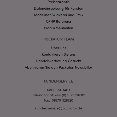
Preisgarantie
CookieScriptConsent
1 Mo
CookieScript
Dateneinspeisung für Kunden
.puckator.de
Moderner Sklaverei und Ethik
CPNP Referenz
Produktneuheiten
PUCKATOR TEAM
mage-cache-storage-section-
1 T
Adobe Inc.
Über uns
invalidation
www.puckator.de
Kontaktieren Sie uns
Handelsvertretung Gesucht
Abonnieren Sie den Puckator-Newsletter
Datenschutzbestimmungen von Google
PHPSESSID
1 Ta
PHP.net
Stun
.www.puckator.de
KUNDENSERVICE
0800 181 3403
International: +44 (0) 1579326301
Fax: 01579 321520
kundenservice@puckator.de