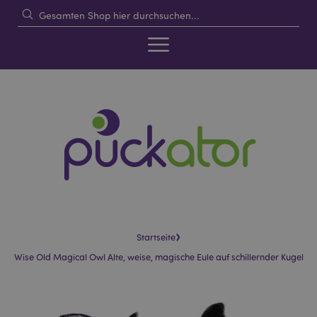
›
Startseite
Wise Old Magical Owl Alte, weise, magische Eule auf schillernder Kugel
Skip
Skip
to
to
the
the