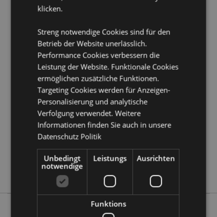
klicken.
Produkttressourcen:
Möchten Sie mehr über den Einkauf bei Puckator
Streng notwendige Cookies sind für den
erfahren?
Dann lesen Sie unseren
Leitfaden für
Betrieb der Website unerlässlich.
Kundeninformationen.
Performance Cookies verbessern die
Leistung der Website. Funktionale Cookies
Produktattribute
ermöglichen zusätzliche Funktionen.
Targeting Cookies werden für Anzeigen-
Mehr
Höhe 12cm Breite 5cm Tiefe 3.5cm
Personalisierung und analytische
Information
5055071506864
Verfolgung verwendet. Weitere
72
Informationen finden Sie auch in unsere
0.233000
Datenschutz Politik
Keine
Unbedingt
Leistungs
Ausrichten
Keine
notwendige
Keine
Funktions