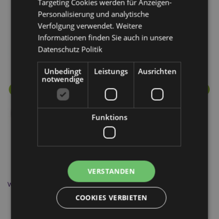
Targeting Cookies werden für Anzeigen-
Mehr von diesem Produktsortiment
Personalisierung und analytische
Verfolgung verwendet. Weitere
Informationen finden Sie auch in unsere
Datenschutz Politik
Unbedingt
Leistungs
Ausrichten
notwendige
Funktions
VERSTANDEN
Weiße Tränen Keramik Duftlampe für Öl & Duftwachs
Ab
COOKIES VERBIETEN
OB115B