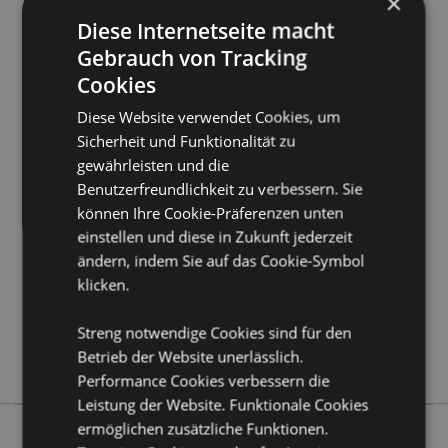
×
Möchten Sie mehr über den Einkauf bei Puckator
Diese Internetseite macht
erfahren?
Dann lesen Sie unseren
Leitfaden für
Gebrauch von Tracking
Kundeninformationen.
Cookies
Diese Website verwendet Cookies, um
Produktattribute
Sicherheit und Funktionalität zu
Mehr
10ml Flasche Höhe 6cm Breite 2,5cm Tiefe
gewährleisten und die
Information
2,5cm
Benutzerfreundlichkeit zu verbessern. Sie
5055071704925
können Ihre Cookie-Präferenzen unten
144
einstellen und diese in Zukunft jederzeit
0.049000
ändern, indem Sie auf das Cookie-Symbol
Keine
klicken.
Keine
Streng notwendige Cookies sind für den
Keine
Betrieb der Website unerlässlich.
Eden
Performance Cookies verbessern die
Leistung der Website. Funktionale Cookies
ermöglichen zusätzliche Funktionen.