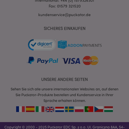
International: +44 (0) 1579326301
Fax: 01579 321520
kundenservice@puckator.de
SICHERES EINKAUFEN
mage-cache-sessid
1 T
Adobe Inc.
www.puckator.de
X-Magento-Vary
1 Ta
Adobe Inc.
UNSERE ANDERE SEITEN
Stun
www.puckator.de
Sehen Sie sich alle unsere internationalen Websites an, auf denen
Sie Puckator-Produkte bestellen und Kundenservice in Ihrer
Sprache erhalten können.
Copyright © 2000 - 2025 Puckator EDC Sp. z o.o. Ul. Graniczna 8AA, 54-