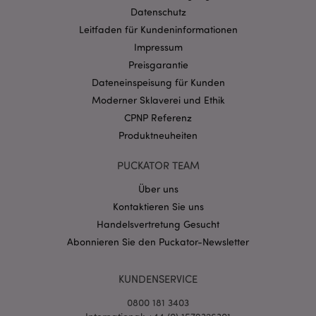
invalidation
www.puckator.de
Datenschutz
Leitfaden für Kundeninformationen
Impressum
Datenschutzbestimmungen von Google
Preisgarantie
PHPSESSID
1 Ta
PHP.net
Dateneinspeisung für Kunden
Stun
.www.puckator.de
Moderner Sklaverei und Ethik
CPNP Referenz
Produktneuheiten
PUCKATOR TEAM
Über uns
Kontaktieren Sie uns
Handelsvertretung Gesucht
Abonnieren Sie den Puckator-Newsletter
mage-messages
1 Ta
Adobe Inc.
KUNDENSERVICE
Stun
www.puckator.de
0800 181 3403