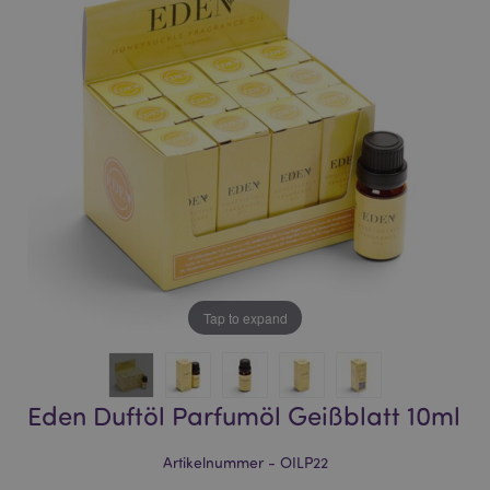
of
of
the
the
images
images
gallery
gallery
Tap to expand
Eden Duftöl Parfumöl Geißblatt 10ml
Artikelnummer - OILP22