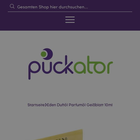
›
Startseite
Eden Duftöl Parfumöl Geißblatt 10ml
Skip
Skip
to
to
the
the
end
beginning