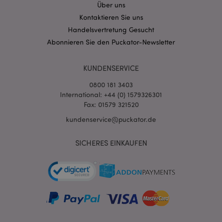
Über uns
Kontaktieren Sie uns
Handelsvertretung Gesucht
Abonnieren Sie den Puckator-Newsletter
KUNDENSERVICE
0800 181 3403
International: +44 (0) 1579326301
Fax: 01579 321520
kundenservice@puckator.de
mage-messages
1 Ta
Adobe Inc.
Stun
www.puckator.de
SICHERES EINKAUFEN
mage-cache-sessid
1 T
Adobe Inc.