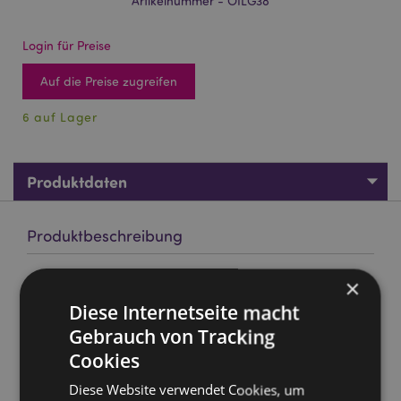
Artikelnummer - OILG38
Login für Preise
Auf die Preise zugreifen
6 auf Lager
Produktdaten
Produktbeschreibung
37664 Stamford Duftöl Parfumöl - Entspannend 10ml
×
Marke:
Diese Internetseite macht
Stamford
Gebrauch von Tracking
Material:
Duftöle (Synthetische Duftstoffe), Glas
(Flasche) & Polypropylen (Deckel)
Cookies
Zur Verwendung mit:
Ölbrennern, Lampenringen,
Diese Website verwendet Cookies, um
Duftstäbchen und getrockneten Blumen.