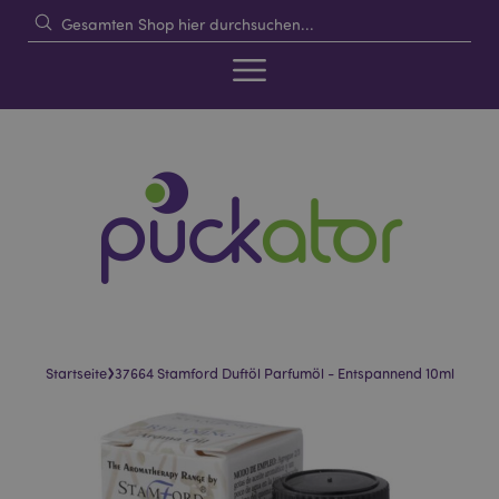
›
Startseite
37664 Stamford Duftöl Parfumöl - Entspannend 10ml
Skip
Skip
to
to
the
the
end
beginning