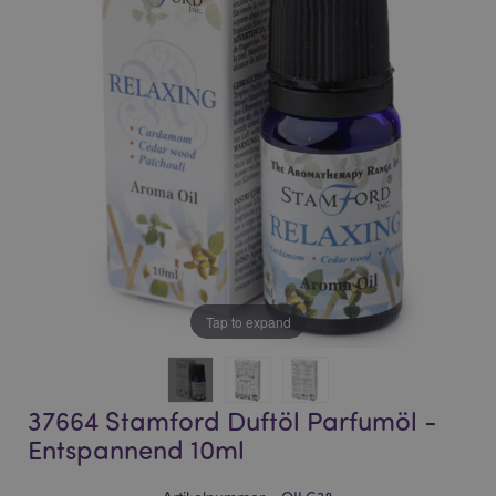
of
of
the
the
images
images
gallery
gallery
Tap to expand
37664 Stamford Duftöl Parfumöl -
Entspannend 10ml