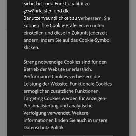
Sicherheit und Funktionalität zu
Verpackung:
10ml Flasche
gewährleisten und die
Vegan:
Ja
Benutzerfreundlichkeit zu verbessern. Sie
können Ihre Cookie-Präferenzen unten
Tierversuchsfrei:
Ja
einstellen und diese in Zukunft jederzeit
Kinderarbeitsfrei:
Ja
ändern, indem Sie auf das Cookie-Symbol
klicken.
Produkttressourcen:
Möchten Sie mehr über den Einkauf bei Puckator
Streng notwendige Cookies sind für den
erfahren?
Dann lesen Sie unseren
Leitfaden für
Betrieb der Website unerlässlich.
Kundeninformationen.
Performance Cookies verbessern die
Leistung der Website. Funktionale Cookies
ermöglichen zusätzliche Funktionen.
Targeting Cookies werden für Anzeigen-
Personalisierung und analytische
Verfolgung verwendet. Weitere
Informationen finden Sie auch in unsere
Produktattribute
Datenschutz Politik
Mehr
Höhe 6cm Breite 2.5cm Tiefe 2.5cm 10ml