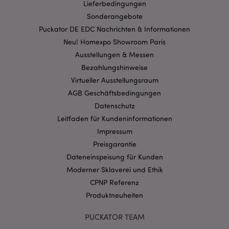
Lieferbedingungen
Streng-notwendige-Cookies ermöglichen
Sonderangebote
Kernfunktionen der Website wie die
Benutzeranmeldung und die Kontoverwaltung.
Puckator DE EDC Nachrichten & Informationen
Ohne unbedingt notwendige cookies kann die
Neu! Homexpo Showroom Paris
Website nicht richtig genutzt werden.
Ausstellungen & Messen
Provider
/
Name
Abl
Bezahlungshinweise
Domain
Virtueller Ausstellungsraum
CookieScriptConsent
1 Mo
CookieScript
.puckator.de
AGB Geschäftsbedingungen
Datenschutz
Leitfaden für Kundeninformationen
Impressum
Preisgarantie
Dateneinspeisung für Kunden
mage-cache-storage-section-
1 T
Adobe Inc.
invalidation
Moderner Sklaverei und Ethik
www.puckator.de
CPNP Referenz
Produktneuheiten
Datenschutzbestimmungen von Google
PUCKATOR TEAM
PHPSESSID
1 Ta
PHP.net
Stun
.www.puckator.de