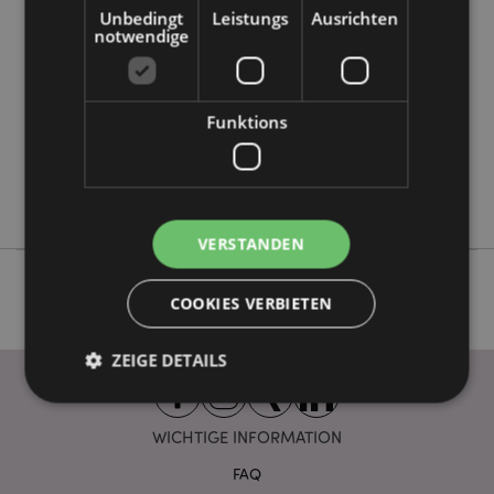
Information
Unbedingt
Leistungs
Ausrichten
5028691386642
notwendige
288
0.043000
Ja
Funktions
Keine
Keine
Stamford
VERSTANDEN
COOKIES VERBIETEN
ZEIGE DETAILS
WICHTIGE INFORMATION
Unbedingt notwendige
Leistungs
FAQ
Ausrichten
Funktions