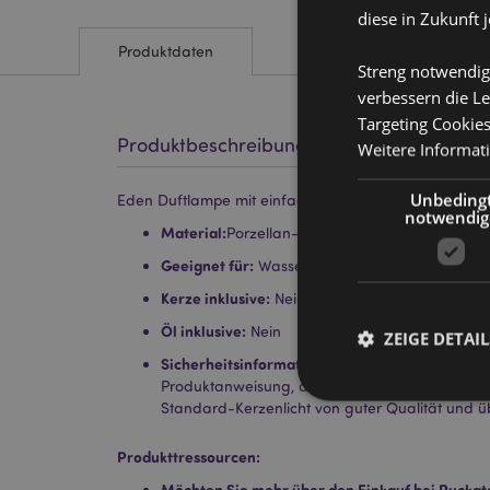
diese in Zukunft 
Produktdaten
Streng notwendig
verbessern die Le
Targeting Cookie
Produktbeschreibung
Weitere Informat
Unbeding
Eden Duftlampe mit einfachem Blumen-Motiv klein
notwendig
Material:
Porzellan-Schale (mittlere Temperatur
Geeignet für:
Wasser und Öl.
Kerze inklusive:
Nein
Öl inklusive:
Nein
ZEIGE DETAIL
Sicherheitsinformationen:
Lesen und befolgen 
Produktanweisung, die mit dem Produkt geliefe
Standard-Kerzenlicht von guter Qualität und üb
Produkttressourcen:
Streng-notwendige-C
Möchten Sie mehr über den Einkauf bei Puckat