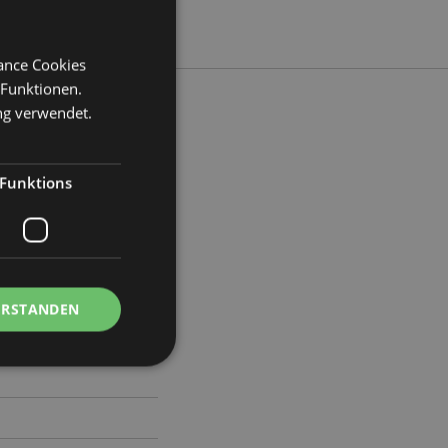
mance Cookies
 Funktionen.
ng verwendet.
eite 6.5cm Tiefe 6.5cm
Funktions
46
ERSTANDEN
Kontoverwaltung.