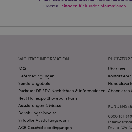
Ohne unbedingt notwe
unseren
Leitfaden für Kundeninformationen.
Name
CookieScriptConse
mage-cache-storage
invalidation
WICHTIGE INFORMATION
PUCKATOR 
FAQ
Über uns
PHPSESSID
Lieferbedingungen
Kontaktieren
Sonderangebote
Handelsvert
Puckator DE EDC Nachrichten & Informationen
Abonnieren 
Neu! Homexpo Showroom Paris
Ausstellungen & Messen
KUNDENSER
Bezahlungshinweise
0800 181 34
mage-messages
Virtueller Ausstellungsraum
Internationa
AGB Geschäftsbedingungen
Fax: 01579 3