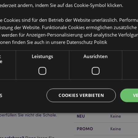
jederzeit ändern, indem Sie auf das Cookie-Symbol klicken.
e Cookies sind für den Betrieb der Website unerlässlich. Perfor
istung der Website. Funktionale Cookies ermöglichen zusätzliche
s werden für Anzeigen-Personalisierung und analytische Verfolgu
Produktattribute
ionen finden Sie auch in unsere
Datenschutz Politik
Mehr
Abmessungen
Höhe 7.5cm Br
t
Leistungs
Ausrichten
Information
e
EAN-Nummer
)
50550715048
Kartonmenge
120
Gewicht (kg)
0.204000
S
COOKIES VERBIETEN
V
Sie immer die
IM SALE
Keine
rt wird. Verwenden Sie ein
erfüllen Sie nicht die Schale.
NEU
Keine
Unbedingt notwendige
Leistungs
Ausrichten
Funktions
PROMO
Keine
ookies ermöglichen Kernfunktionen der Website wie die Benutzeranmeldung und die 
or erfahren?
Dann lesen Sie