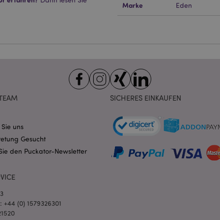
Marke
Eden
ndige cookies kann die Website nicht richtig genutzt werden.
Provider
/
Ablauf
Beschreibung
Domain
nt
1 Monat
Dieses Cookie wird vom Cookie-
CookieScript
verwendet, um die Einwilligung
.puckator.de
Besucher-Cookies zu speichern
von Cookie-Script.com muss o
funktionieren.
-section-
1 Tag
Dieses Cookie wird verwendet,
Adobe Inc.
Zwischenspeichern von Inhalte
www.puckator.de
TEAM
SICHERES EINKAUFEN
erleichtern und das Laden von 
beschleunigen.
Datenschutzbestimmungen von Google
1 Tag 16
Cookie, das von Anwendungen g
PHP.net
Stunden
auf der PHP-Sprache basieren. D
 Sie uns
.www.puckator.de
allgemeine Kennung, die zum V
retung Gesucht
Benutzersitzungsvariablen verw
Normalerweise handelt es sich u
Sie den Puckator-Newsletter
generierte Zahl. Die Art und Wei
verwendet wird, kann für die Sit
Ein gutes Beispiel ist jedoch di
Anmeldestatus für einen Benut
VICE
Seiten.
03
1 Tag 16
Verfolgt Fehlermeldungen und 
Adobe Inc.
Stunden
Benachrichtigungen, die dem Be
www.puckator.de
l: +44 (0) 1579326301
werden, z. B. die Cookie-Zusti
21520
und verschiedene Fehlermeldun