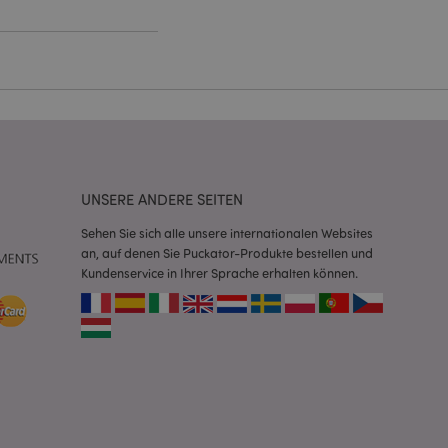
Script.com-Dienst
seinstellungen für
. Das Cookie-Banner
rdnungsgemäß
 um das
n im Browser zu
UNSERE ANDERE SEITEN
Seiten zu
Sehen Sie sich alle unsere internationalen Websites
eneriert wird, die
an, auf denen Sie Puckator-Produkte bestellen und
ies ist eine
erwalten von
Kundenservice in Ihrer Sprache erhalten können.
endet wird.
m eine zufällig
se, wie sie
e spezifisch sein.
e Beibehaltung des
zer zwischen den
andere
nutzer angezeigt
mmungsnachricht
gen. Die Nachricht