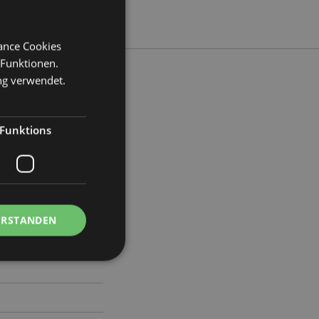
mance Cookies
 Funktionen.
ng verwendet.
eite 7cm Tiefe 6.5cm
Funktions
39
ERSTANDEN
Kontoverwaltung.