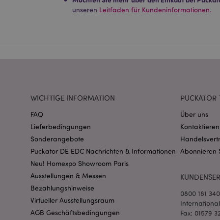
Ohne unbedingt notwe
unseren
Leitfaden für Kundeninformationen.
Name
CookieScriptConse
mage-cache-storage
invalidation
WICHTIGE INFORMATION
PUCKATOR 
FAQ
Über uns
PHPSESSID
Lieferbedingungen
Kontaktieren
Sonderangebote
Handelsvert
Puckator DE EDC Nachrichten & Informationen
Abonnieren 
Neu! Homexpo Showroom Paris
Ausstellungen & Messen
KUNDENSER
Bezahlungshinweise
0800 181 34
mage-messages
Virtueller Ausstellungsraum
Internationa
AGB Geschäftsbedingungen
Fax: 01579 3