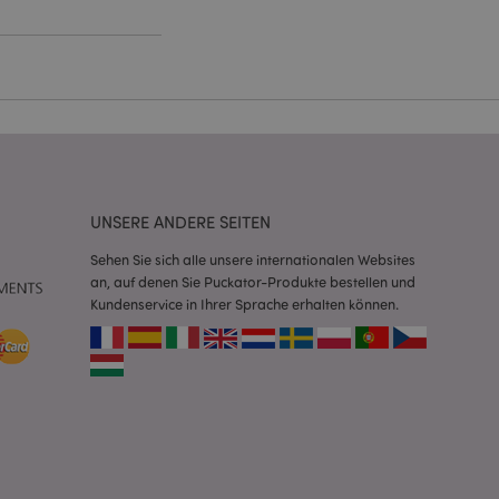
Script.com-Dienst
seinstellungen für
. Das Cookie-Banner
rdnungsgemäß
 um das
n im Browser zu
UNSERE ANDERE SEITEN
Seiten zu
Sehen Sie sich alle unsere internationalen Websites
eneriert wird, die
an, auf denen Sie Puckator-Produkte bestellen und
ies ist eine
erwalten von
Kundenservice in Ihrer Sprache erhalten können.
endet wird.
m eine zufällig
se, wie sie
e spezifisch sein.
e Beibehaltung des
zer zwischen den
andere
nutzer angezeigt
mmungsnachricht
gen. Die Nachricht