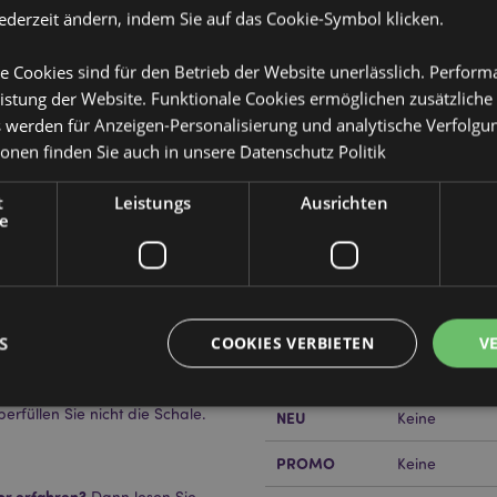
jederzeit ändern, indem Sie auf das Cookie-Symbol klicken.
e Cookies sind für den Betrieb der Website unerlässlich. Perfor
istung der Website. Funktionale Cookies ermöglichen zusätzliche
s werden für Anzeigen-Personalisierung und analytische Verfolgu
Produktattribute
ionen finden Sie auch in unsere
Datenschutz Politik
Mehr
Abmessungen
Höhe 7.5cm Br
t
Leistungs
Ausrichten
Information
e
EAN-Nummer
)
50550715048
Kartonmenge
120
Gewicht (kg)
0.180000
S
COOKIES VERBIETEN
V
Sie immer die
IM SALE
Keine
rt wird. Verwenden Sie ein
erfüllen Sie nicht die Schale.
NEU
Keine
Unbedingt notwendige
Leistungs
Ausrichten
Funktions
PROMO
Keine
ookies ermöglichen Kernfunktionen der Website wie die Benutzeranmeldung und die 
or erfahren?
Dann lesen Sie