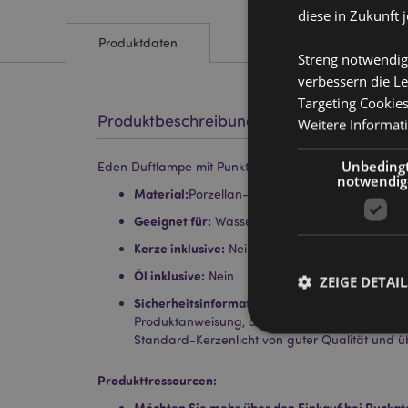
diese in Zukunft 
Produktdaten
Streng notwendig
verbessern die Le
Targeting Cookie
Produktbeschreibung
Weitere Informat
Unbeding
Eden Duftlampe mit Punktprägung klein
notwendig
Material:
Porzellan-Schale (mittlere Temperatur
Geeignet für:
Wasser und Öl.
Kerze inklusive:
Nein
Öl inklusive:
Nein
ZEIGE DETAIL
Sicherheitsinformationen:
Lesen und befolgen 
Produktanweisung, die mit dem Produkt geliefe
Standard-Kerzenlicht von guter Qualität und üb
Produkttressourcen:
Streng-notwendige-C
Möchten Sie mehr über den Einkauf bei Puckat