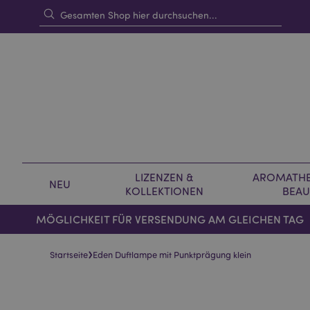
LIZENZEN &
AROMATHE
NEU
KOLLEKTIONEN
BEAU
MÖGLICHKEIT FÜR VERSENDUNG AM GLEICHEN TAG
›
Startseite
Eden Duftlampe mit Punktprägung klein
Skip
Skip
to
to
the
the