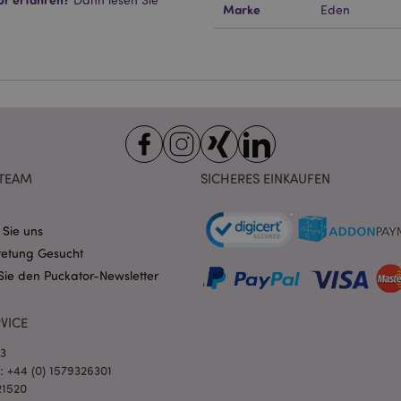
Marke
Eden
ndige cookies kann die Website nicht richtig genutzt werden.
Provider
/
Ablauf
Beschreibung
Domain
nt
1 Monat
Dieses Cookie wird vom Cookie-
CookieScript
verwendet, um die Einwilligung
.puckator.de
Besucher-Cookies zu speichern
von Cookie-Script.com muss o
funktionieren.
-section-
1 Tag
Dieses Cookie wird verwendet,
Adobe Inc.
Zwischenspeichern von Inhalte
www.puckator.de
TEAM
SICHERES EINKAUFEN
erleichtern und das Laden von 
beschleunigen.
Datenschutzbestimmungen von Google
1 Tag 16
Cookie, das von Anwendungen g
PHP.net
Stunden
auf der PHP-Sprache basieren. D
 Sie uns
.www.puckator.de
allgemeine Kennung, die zum V
retung Gesucht
Benutzersitzungsvariablen verw
Normalerweise handelt es sich u
Sie den Puckator-Newsletter
generierte Zahl. Die Art und Wei
verwendet wird, kann für die Sit
Ein gutes Beispiel ist jedoch di
Anmeldestatus für einen Benut
VICE
Seiten.
03
1 Tag 16
Verfolgt Fehlermeldungen und 
Adobe Inc.
Stunden
Benachrichtigungen, die dem Be
www.puckator.de
l: +44 (0) 1579326301
werden, z. B. die Cookie-Zusti
21520
und verschiedene Fehlermeldun