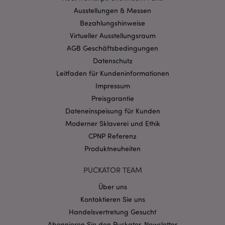
Benutzeranmeldung und die Kontoverwaltung.
Ausstellungen & Messen
Ohne unbedingt notwendige cookies kann die
Website nicht richtig genutzt werden.
Bezahlungshinweise
Virtueller Ausstellungsraum
Provider
/
Name
Abl
Domain
AGB Geschäftsbedingungen
CookieScriptConsent
1 Mo
Datenschutz
CookieScript
.puckator.de
Leitfaden für Kundeninformationen
Impressum
Preisgarantie
Dateneinspeisung für Kunden
Moderner Sklaverei und Ethik
CPNP Referenz
mage-cache-storage-section-
1 T
Adobe Inc.
invalidation
www.puckator.de
Produktneuheiten
PUCKATOR TEAM
Datenschutzbestimmungen von Google
Über uns
PHPSESSID
1 Ta
PHP.net
Kontaktieren Sie uns
Stun
.www.puckator.de
Handelsvertretung Gesucht
Abonnieren Sie den Puckator-Newsletter