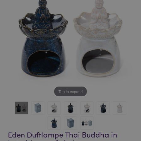
of
of
the
the
images
images
gallery
gallery
Tap to expand
Eden Duftlampe Thai Buddha in