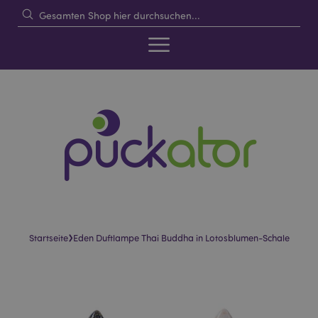
›
Startseite
Eden Duftlampe Thai Buddha in Lotosblumen-Schale
Skip
Skip
to
to
the
the
end
beginning