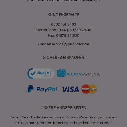
KUNDENSERVICE
0800 181 3403
International: +44 (0) 1579326301
Fax: 01579 321520
kundenservice@puckator.de
SICHERES EINKAUFEN
mage-messages
1 Ta
Adobe Inc.
Stun
www.puckator.de
UNSERE ANDERE SEITEN
mage-cache-sessid
1 T
Adobe Inc.
Sehen Sie sich alle unsere internationalen Websites an, auf denen
www.puckator.de
Sie Puckator-Produkte bestellen und Kundenservice in Ihrer