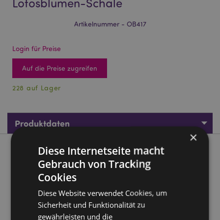
Lotosblumen-Schale
Artikelnummer - OB417
Login für Preise
Auf die Preise zugreifen
228 auf Lager
Produktdaten
×
Diese Internetseite macht
Produktbeschreibung
Gebrauch von Tracking
Cookies
Eden Duftlampe Thai Buddha in Lotosblumen-Schale
Material:
Diese Website verwendet Cookies, um
Porzellan-Schale (mittlere Temperatur)
Sicherheit und Funktionalität zu
Geeignet für:
Wasser und Öl.
gewährleisten und die