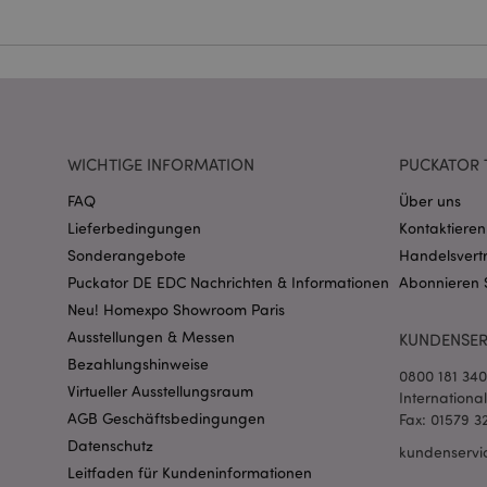
Name
CookieScriptConse
mage-cache-storage
WICHTIGE INFORMATION
PUCKATOR 
invalidation
FAQ
Über uns
Lieferbedingungen
Kontaktieren
PHPSESSID
Sonderangebote
Handelsvert
Puckator DE EDC Nachrichten & Informationen
Abonnieren 
Neu! Homexpo Showroom Paris
Ausstellungen & Messen
KUNDENSER
Bezahlungshinweise
0800 181 34
Virtueller Ausstellungsraum
Internationa
mage-messages
AGB Geschäftsbedingungen
Fax: 01579 3
Datenschutz
kundenservi
Leitfaden für Kundeninformationen