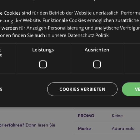
e Cookies sind für den Betrieb der Website unerlässlich. Perfor
istung der Website. Funktionale Cookies ermöglichen zusätzliche
Produktattribute
s werden für Anzeigen-Personalisierung und analytische Verfolgu
ionen finden Sie auch in unsere
Datenschutz Politik
Mehr
Abmessungen
Höhe 11.5cm B
Information
t
Leistungs
Ausrichten
EAN-Nummer
505507177465
e
Kartonmenge
24
Gewicht (kg)
0.353000
S
COOKIES VERBIETEN
V
 stets die mit diesem Produkt
IM SALE
Keine
ochwertiges normales Teelicht
NEU
Keine
PROMO
Keine
Unbedingt notwendige
Leistungs
Ausrichten
Funktions
or erfahren?
Dann lesen Sie
Marke
Adoramals
ookies ermöglichen Kernfunktionen der Website wie die Benutzeranmeldung und die 
ndige cookies kann die Website nicht richtig genutzt werden.