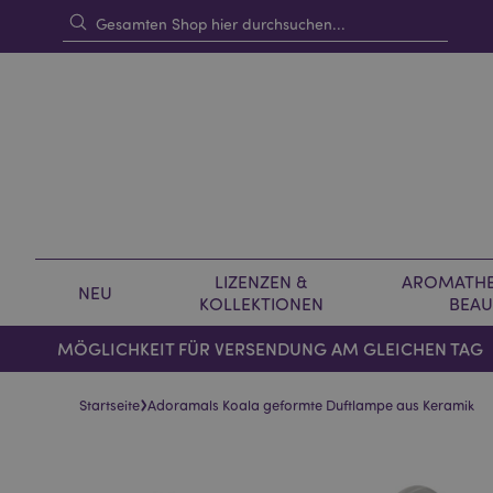
LIZENZEN &
AROMATHE
NEU
KOLLEKTIONEN
BEAU
MÖGLICHKEIT FÜR VERSENDUNG AM GLEICHEN TAG
›
Startseite
Adoramals Koala geformte Duftlampe aus Keramik
Skip
Skip
to
to
the
the