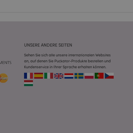
Script.com-Dienst
seinstellungen für
. Das Cookie-Banner
rdnungsgemäß
 um das
UNSERE ANDERE SEITEN
n im Browser zu
Seiten zu
Sehen Sie sich alle unsere internationalen Websites
an, auf denen Sie Puckator-Produkte bestellen und
eneriert wird, die
Kundenservice in Ihrer Sprache erhalten können.
ies ist eine
erwalten von
endet wird.
m eine zufällig
se, wie sie
e spezifisch sein.
e Beibehaltung des
zer zwischen den
andere
nutzer angezeigt
mmungsnachricht
gen. Die Nachricht
 nachdem sie dem