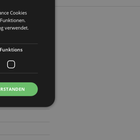
mance Cookies
 Funktionen.
ng verwendet.
reite 12.5cm Tiefe 10cm
Funktions
2
ERSTANDEN
Kontoverwaltung.