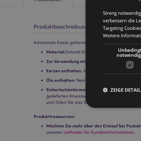
Streng notwendig
verbessern die Le
Produktbeschreibung
Targeting Cookie
Weitere Informat
Adoramals Koala geformte Duftlampe aus Keramik
Unbeding
Material:
Dolomit Keramik
notwendig
Zur Verwendung mit:
Wasser & Öle.
Kerzen enthalten:
Nein
Öle enthalten:
Nein
ZEIGE DETAIL
Sicherheitsinformation:
Lesen und befolgen Sie
gelieferten Anweisungen. Verwenden Sie ein h
und füllen Sie das Schälchen nicht über.
Produkttressourcen:
Möchten Sie mehr über den Einkauf bei Puckat
unseren
Leitfaden für Kundeninformationen.
Streng-notwendige-C
Ohne unbedingt notwe