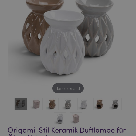
of
of
the
the
images
images
gallery
gallery
Tap to expand
Origami-Stil Keramik Duftlampe für