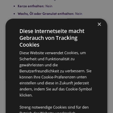
Kerze enthalten:
Nein
Wachs, Öl oder Granulat enthalten:
Nein
Sicherheitsinformation:
Lesen und befolgen Sie stets
×
die mit diesem Produkt gelieferten Anweisungen.
Diese Internetseite macht
Verwenden Sie ein hochwertiges normales Teelicht
und füllen Sie das Schälchen nicht über.
Gebrauch von Tracking
Cookies
Produkttressourcen:
Diese Website verwendet Cookies, um
Möchten Sie mehr über den Einkauf bei Puckator
Sicherheit und Funktionalität zu
erfahren?
Dann lesen Sie unseren
Leitfaden für
gewährleisten und die
Kundeninformationen.
Benutzerfreundlichkeit zu verbessern. Sie
können Ihre Cookie-Präferenzen unten
Produktattribute
einstellen und diese in Zukunft jederzeit
ändern, indem Sie auf das Cookie-Symbol
Mehr
Höhe 11.5cm Breite 8.5cm Tiefe 8.5cm
Information
klicken.
5055071762222
48
Streng notwendige Cookies sind für den
0.341000