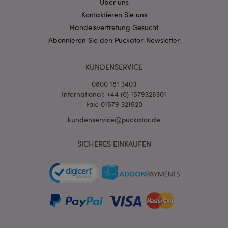
Über uns
Kontaktieren Sie uns
mage-messages
1 Ta
Adobe Inc.
Stun
www.puckator.de
Handelsvertretung Gesucht
Abonnieren Sie den Puckator-Newsletter
KUNDENSERVICE
0800 181 3403
International: +44 (0) 1579326301
Fax: 01579 321520
mage-cache-sessid
1 T
Adobe Inc.
kundenservice@puckator.de
www.puckator.de
SICHERES EINKAUFEN
X-Magento-Vary
1 Ta
Adobe Inc.
Stun
www.puckator.de