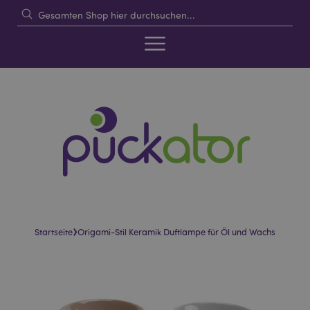
›
Startseite
Origami-Stil Keramik Duftlampe für Öl und Wachs
Skip
Skip
to
to
the
the
end
beginning