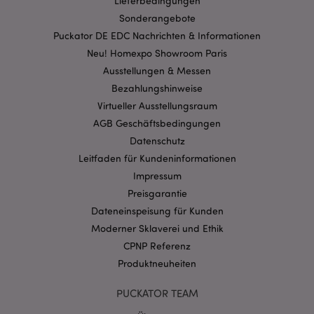
Lieferbedingungen
Sonderangebote
Puckator DE EDC Nachrichten & Informationen
Neu! Homexpo Showroom Paris
mage-cache-storage-section-
1 T
Adobe Inc.
Ausstellungen & Messen
invalidation
www.puckator.de
Bezahlungshinweise
Virtueller Ausstellungsraum
AGB Geschäftsbedingungen
Datenschutzbestimmungen von Google
Datenschutz
PHPSESSID
1 Ta
PHP.net
Stun
.www.puckator.de
Leitfaden für Kundeninformationen
Impressum
Preisgarantie
Dateneinspeisung für Kunden
Moderner Sklaverei und Ethik
CPNP Referenz
Produktneuheiten
PUCKATOR TEAM