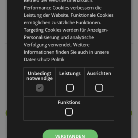
Betrieb der Website unerlässlich.
Keine
Performance Cookies verbessern die
Keine
Leistung der Website. Funktionale Cookies
Keine
ermöglichen zusätzliche Funktionen.
Eden
Targeting Cookies werden für Anzeigen-
Personalisierung und analytische
Verfolgung verwendet. Weitere
Informationen finden Sie auch in unsere
Datenschutz Politik
Mehr von diesem Produktsortiment
Unbedingt
Leistungs
Ausrichten
notwendige
Funktions
VERSTANDEN