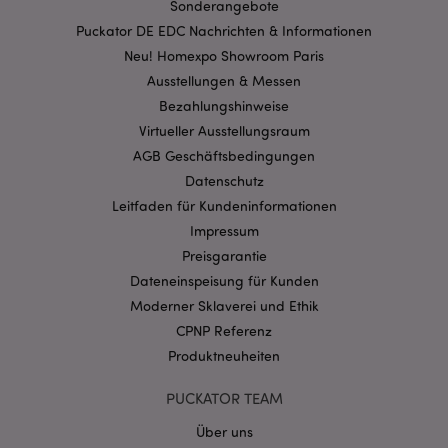
Sonderangebote
Puckator DE EDC Nachrichten & Informationen
Neu! Homexpo Showroom Paris
mage-cache-storage-section-
Ausstellungen & Messen
1 T
Adobe Inc.
invalidation
www.puckator.de
Bezahlungshinweise
Virtueller Ausstellungsraum
AGB Geschäftsbedingungen
Datenschutzbestimmungen von Google
Datenschutz
PHPSESSID
1 Ta
PHP.net
Leitfaden für Kundeninformationen
Stun
.www.puckator.de
Impressum
Preisgarantie
Dateneinspeisung für Kunden
Moderner Sklaverei und Ethik
CPNP Referenz
Produktneuheiten
PUCKATOR TEAM
Über uns