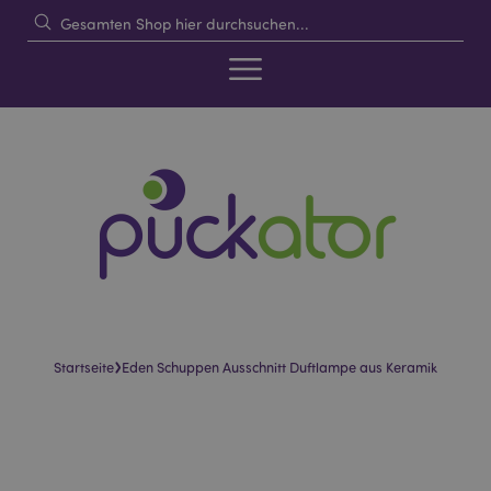
›
Startseite
Eden Schuppen Ausschnitt Duftlampe aus Keramik
Skip
Skip
to
to
the
the
end
beginning