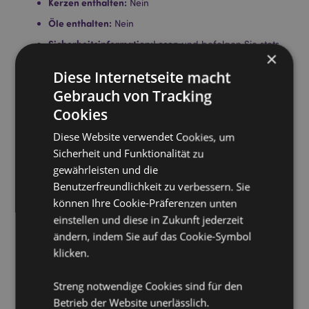
Kerzen enthalten:
Nein
Öle enthalten:
Nein
Sicherheitsinformation:
Lesen und befolgen Sie stets
×
die mit diesem Produkt gelieferten Anweisungen.
Verwenden Sie ein hochwertiges normales Teelicht
Diese Internetseite macht
und füllen Sie das Schälchen nicht über.
Gebrauch von Tracking
Cookies
Produkttressourcen:
Diese Website verwendet Cookies, um
Möchten Sie mehr über den Einkauf bei Puckator
erfahren?
Dann lesen Sie unseren
Leitfaden für
Sicherheit und Funktionalität zu
Kundeninformationen.
gewährleisten und die
Benutzerfreundlichkeit zu verbessern. Sie
können Ihre Cookie-Präferenzen unten
Produktattribute
einstellen und diese in Zukunft jederzeit
Mehr
Höhe 10cm Breite 9cm Tiefe 8.5cm
ändern, indem Sie auf das Cookie-Symbol
Information
5055071762178
klicken.
48
Streng notwendige Cookies sind für den
0.350000
Betrieb der Website unerlässlich.
Keine