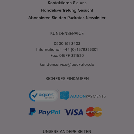
Kontaktieren Sie uns
mage-messages
1 Ta
Adobe Inc.
Handelsvertretung Gesucht
Stun
www.puckator.de
Abonnieren Sie den Puckator-Newsletter
KUNDENSERVICE
0800 181 3403
International: +44 (0) 1579326301
Fax: 01579 321520
mage-cache-sessid
1 T
Adobe Inc.
kundenservice@puckator.de
www.puckator.de
SICHERES EINKAUFEN
X-Magento-Vary
1 Ta
Adobe Inc.
Stun
www.puckator.de
UNSERE ANDERE SEITEN