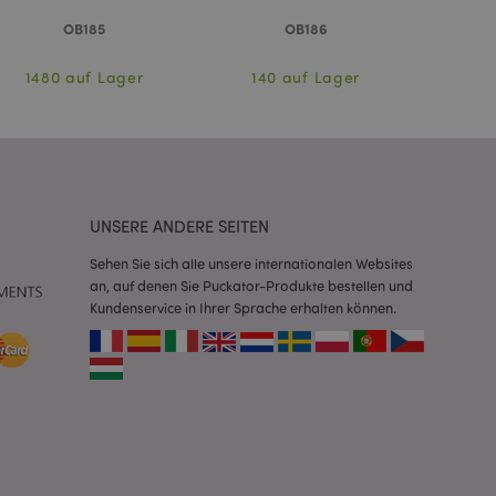
eneriert wird, die
OB185
OB186
ies ist eine
erwalten von
endet wird.
1480 auf Lager
140 auf Lager
108
m eine zufällig
se, wie sie
e spezifisch sein.
e Beibehaltung des
zer zwischen den
andere
nutzer angezeigt
UNSERE ANDERE SEITEN
mmungsnachricht
gen. Die Nachricht
 nachdem sie dem
Sehen Sie sich alle unsere internationalen Websites
an, auf denen Sie Puckator-Produkte bestellen und
e Bereinigung des
Kundenservice in Ihrer Sprache erhalten können.
Wenn das Cookie von
t wird, bereinigt
peicher und setzt
rd vom Magento 2-
heben, dass die
e Version einer
icht die
sionen derselben