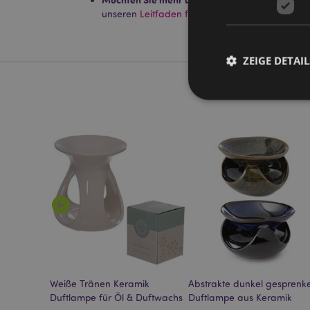
unseren
Leitfaden für Kundeninformationen.
ZEIGE DETAIL
Streng-notwendige-C
Ohne unbedingt notwe
Name
CookieScriptConse
mage-cache-storage
l
Weiße Tränen Keramik
Abstrakte dunkel gesprenke
invalidation
amik
Duftlampe für Öl & Duftwachs
Duftlampe aus Keramik