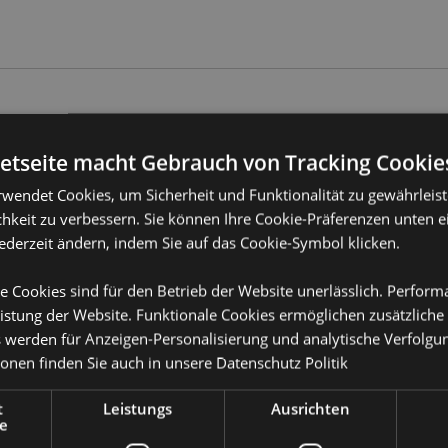
Produktattribute
netseite macht Gebrauch von Tracking Cookie
Mehr
Abmessungen
Höhe 7cm Brei
Information
rwendet Cookies, um Sicherheit und Funktionalität zu gewährleis
EAN-Nummer
505507171648
hkeit zu verbessern. Sie können Ihre Cookie-Präferenzen unten e
jederzeit ändern, indem Sie auf das Cookie-Symbol klicken.
Kartonmenge
120
e Cookies sind für den Betrieb der Website unerlässlich. Perfor
Gewicht (kg)
0.176000
istung der Website. Funktionale Cookies ermöglichen zusätzliche
 stets die mit diesem Produkt
IM SALE
Keine
s werden für Anzeigen-Personalisierung und analytische Verfolgu
ochwertiges normales Teelicht
ionen finden Sie auch in unsere
Datenschutz Politik
NEU
Keine
t
Leistungs
Ausrichten
PROMO
Keine
e
or erfahren?
Dann lesen Sie