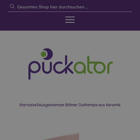
›
Startseite
Ausgestantzte Blätter Duftlampe aus Keramik
Skip
Skip
to
to
the
the
end
beginning