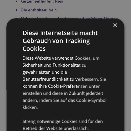
Kerzen enthalten:
Nein
Öle enthalten:
Nein
Sicherheitsinformation:
Lesen und befolgen Sie stets
×
die mit diesem Produkt gelieferten Anweisungen.
Verwenden Sie ein hochwertiges normales Teelicht
Diese Internetseite macht
und füllen Sie das Schälchen nicht über.
Gebrauch von Tracking
Cookies
Produkttressourcen:
Diese Website verwendet Cookies, um
Möchten Sie mehr über den Einkauf bei Puckator
erfahren?
Dann lesen Sie unseren
Leitfaden für
Sicherheit und Funktionalität zu
Kundeninformationen.
gewährleisten und die
Benutzerfreundlichkeit zu verbessern. Sie
können Ihre Cookie-Präferenzen unten
Produktattribute
einstellen und diese in Zukunft jederzeit
Mehr
Höhe 7cm Breite 6cm Tiefe 6cm
ändern, indem Sie auf das Cookie-Symbol
Information
5055071671135
klicken.
120
Streng notwendige Cookies sind für den
0.143000
Betrieb der Website unerlässlich.
Keine