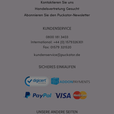
Kontaktieren Sie uns
mage-messages
1 Ta
Adobe Inc.
Handelsvertretung Gesucht
Stun
www.puckator.de
Abonnieren Sie den Puckator-Newsletter
KUNDENSERVICE
0800 181 3403
International: +44 (0) 1579326301
Fax: 01579 321520
mage-cache-sessid
1 T
Adobe Inc.
kundenservice@puckator.de
www.puckator.de
SICHERES EINKAUFEN
X-Magento-Vary
1 Ta
Adobe Inc.
Stun
www.puckator.de
UNSERE ANDERE SEITEN