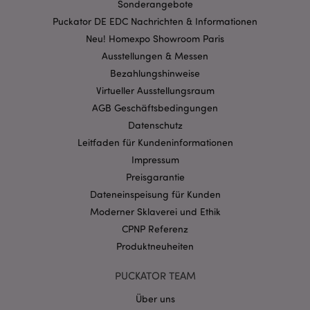
Sonderangebote
Puckator DE EDC Nachrichten & Informationen
Neu! Homexpo Showroom Paris
mage-cache-storage-section-
Ausstellungen & Messen
1 T
Adobe Inc.
invalidation
www.puckator.de
Bezahlungshinweise
Virtueller Ausstellungsraum
AGB Geschäftsbedingungen
Datenschutzbestimmungen von Google
Datenschutz
PHPSESSID
1 Ta
PHP.net
Leitfaden für Kundeninformationen
Stun
.www.puckator.de
Impressum
Preisgarantie
Dateneinspeisung für Kunden
Moderner Sklaverei und Ethik
CPNP Referenz
Produktneuheiten
PUCKATOR TEAM
Über uns