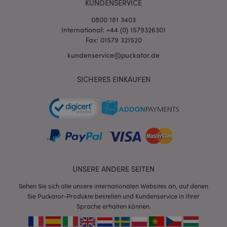
KUNDENSERVICE
0800 181 3403
International: +44 (0) 1579326301
X-Magento-Vary
1 Ta
Adobe Inc.
Fax: 01579 321520
Stun
www.puckator.de
kundenservice@puckator.de
SICHERES EINKAUFEN
_GRECAPTCHA
6
Google LLC
Mon
www.google.com
UNSERE ANDERE SEITEN
recently_compared_product_previous
1 T
Adobe Inc.
Sehen Sie sich alle unsere internationalen Websites an, auf denen
www.puckator.de
Sie Puckator-Produkte bestellen und Kundenservice in Ihrer
Sprache erhalten können.
section_data_ids
1 T
Adobe Inc.
www.puckator.de