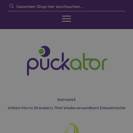
›
Startseite
William Morris Strawberry Thief Wiederverwendbare Einkaufstasche
Skip
Skip
to
to
the
the