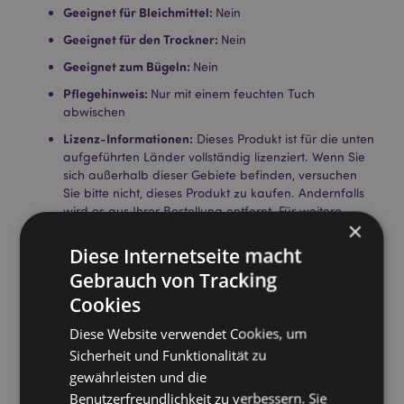
Geeignet für Bleichmittel:
Nein
Geeignet für den Trockner:
Nein
Geeignet zum Bügeln:
Nein
Pflegehinweis:
Nur mit einem feuchten Tuch
abwischen
Lizenz-Informationen:
Dieses Produkt ist für die unten
aufgeführten Länder vollständig lizenziert. Wenn Sie
sich außerhalb dieser Gebiete befinden, versuchen
Sie bitte nicht, dieses Produkt zu kaufen. Andernfalls
wird es aus Ihrer Bestellung entfernt. Für weitere
×
Informationen wenden Sie sich bitte an unseren
Kundenservice.
Diese Internetseite macht
Lizenzierte Gebiete:
Åland-Inseln, Albanien, Algerien,
Gebrauch von Tracking
Andorra, Angola, Österreich, Azoren (Portugal),
Cookies
Bahrain, Balearen (Spanien), Weißrussland, Belgien,
Benin, Bermuda, Bosnien und Herzegowina,
Diese Website verwendet Cookies, um
Botswana, Bulgarien, Burkina Faso, Burundi, Kamerun,
Sicherheit und Funktionalität zu
Kanarische Inseln (Spanien), Kap Verde,
Zentralafrikanische Republik, Ceuta und Melilla,
gewährleisten und die
Tschad, Komoren, Demokratische Republik Kongo,
Benutzerfreundlichkeit zu verbessern. Sie