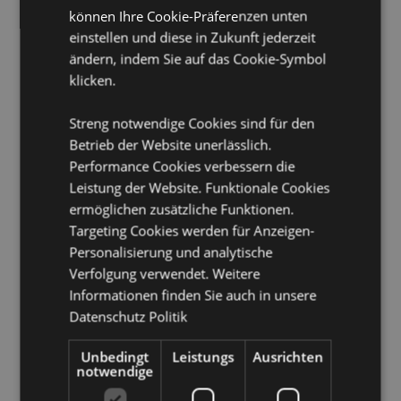
Korsika (Frankreich), Elfenbeinküste, Kroatien, Zypern,
können Ihre Cookie-Präferenzen unten
Tschechische Republik, Dänemark, Dschibuti, Ägypten,
einstellen und diese in Zukunft jederzeit
Äquatorialguinea, Eritrea, Estland, Äthiopien, Färöer-
ändern, indem Sie auf das Cookie-Symbol
Inseln, Finnland (Festland), Frankreich (Festland),
Französisch-Guayana, Gabun, Gambia, Georgien,
klicken.
Deutschland, Ghana, Gibraltar, Griechenland,
Guadeloupe, Guernsey (Kanalinseln), Guinea, Guinea-
Streng notwendige Cookies sind für den
Bissau, Heiliger Stuhl (Vatikanstadt), Ungarn, Island,
Betrieb der Website unerlässlich.
Iran, Irak, Irland, Isle of Man (Vereinigtes Königreich),
Performance Cookies verbessern die
Israel, Italien (Festland), Jersey (Kanalinseln), Jordanien,
Kenia, Kuwait, Lettland, Libanon, Lesotho, Liberia,
Leistung der Website. Funktionale Cookies
Libysch-Arabische Dschamahirija, Liechtenstein,
ermöglichen zusätzliche Funktionen.
Litauen, Luxemburg, Nordmazedonien, Madagaskar,
Targeting Cookies werden für Anzeigen-
Madeira (Portugal), Malawi, Mali, Malta, Martinique,
Personalisierung und analytische
Mauretanien, Mauritius, Mayotte, Moldawien,
Verfolgung verwendet. Weitere
Monaco, Montenegro, Marokko, Mosambik, Namibia,
Niederlande, Niger, Nigeria, Norwegen, Oman,
Informationen finden Sie auch in unsere
Palästina, Polen, Portugal (Festland), Katar, Réunion,
Datenschutz Politik
Rumänien, Ruanda, Saint-Martin (französischer Teil),
San Marino, São Tomé und Príncipe, Saudi-Arabien,
Unbedingt
Leistungs
Ausrichten
Senegal, Serbien, Sizilien (Italien), Slowakei,
notwendige
Slowenien, Somalia, Südafrika, Südsudan, Spanien
(Festland), Eswatini, Schweden, Schweiz, Syrische