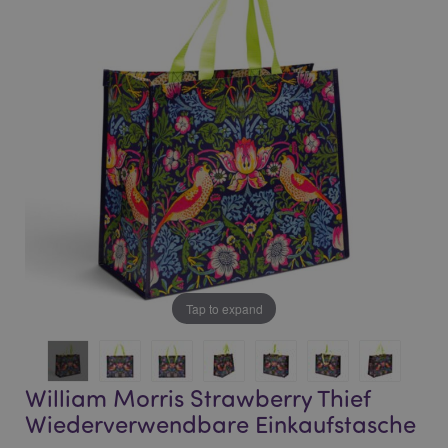
end
beginning
of
of
the
the
images
images
gallery
gallery
Tap to expand
William Morris Strawberry Thief
Wiederverwendbare Einkaufstasche