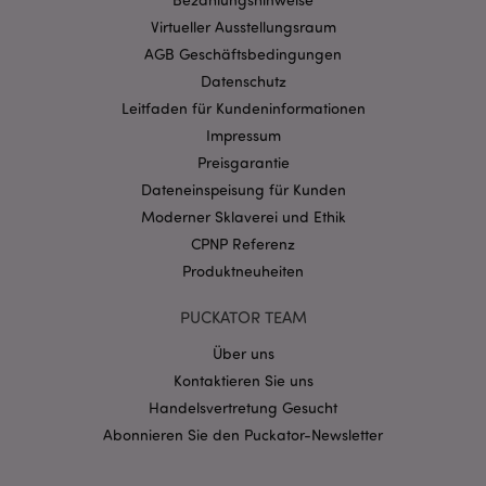
Virtueller Ausstellungsraum
AGB Geschäftsbedingungen
Datenschutz
Leitfaden für Kundeninformationen
Impressum
Preisgarantie
Dateneinspeisung für Kunden
mage-messages
1 Ta
Adobe Inc.
Moderner Sklaverei und Ethik
Stun
www.puckator.de
CPNP Referenz
Produktneuheiten
PUCKATOR TEAM
Über uns
Kontaktieren Sie uns
Handelsvertretung Gesucht
mage-cache-sessid
1 T
Adobe Inc.
www.puckator.de
Abonnieren Sie den Puckator-Newsletter