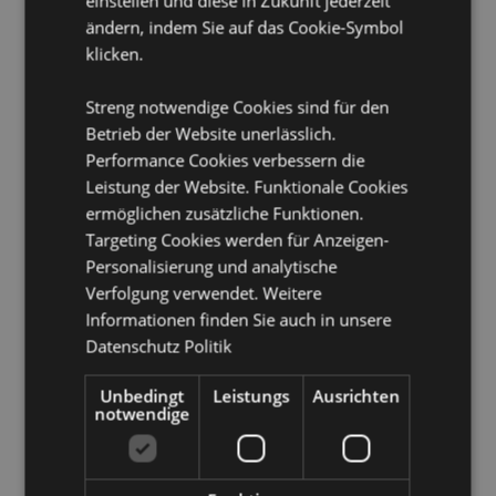
einstellen und diese in Zukunft jederzeit
Volumen:
TBC
ändern, indem Sie auf das Cookie-Symbol
klicken.
Produkttressourcen:
Möchten Sie mehr über den Einkauf bei Puckator
Streng notwendige Cookies sind für den
erfahren?
Dann lesen Sie unseren
Leitfaden für
Betrieb der Website unerlässlich.
Kundeninformationen.
Performance Cookies verbessern die
Leistung der Website. Funktionale Cookies
ermöglichen zusätzliche Funktionen.
Produktattribute
Targeting Cookies werden für Anzeigen-
Mehr
Höhe 9cm Breite 14cm Tiefe 9.5cm
Personalisierung und analytische
Information
5055071509773
Verfolgung verwendet. Weitere
24
Informationen finden Sie auch in unsere
0.498000
Datenschutz Politik
Keine
Unbedingt
Leistungs
Ausrichten
Keine
notwendige
Keine
Beans & Co Cats