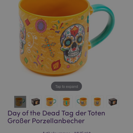
of
of
the
the
images
images
gallery
gallery
Tap to expand
Day of the Dead Tag der Toten
Großer Porzellanbecher