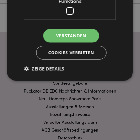
Funktions
VERSTANDEN
COOKIES VERBIETEN
WICHTIGE INFORMATION
FAQ
ZEIGE DETAILS
Lieferbedingungen
Sonderangebote
Puckator DE EDC Nachrichten & Informationen
Unbedingt notwendige
Leistungs
Neu! Homexpo Showroom Paris
Ausrichten
Funktions
Ausstellungen & Messen
Streng-notwendige-Cookies ermöglichen
Bezahlungshinweise
Kernfunktionen der Website wie die
Virtueller Ausstellungsraum
Benutzeranmeldung und die Kontoverwaltung.
Ohne unbedingt notwendige cookies kann die
AGB Geschäftsbedingungen
Website nicht richtig genutzt werden.
Datenschutz