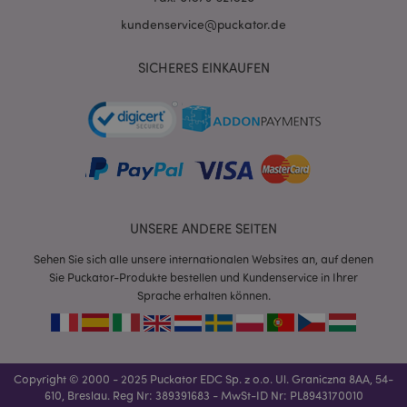
kundenservice@puckator.de
SICHERES EINKAUFEN
mage-messages
1 Ta
Adobe Inc.
Stun
www.puckator.de
UNSERE ANDERE SEITEN
Sehen Sie sich alle unsere internationalen Websites an, auf denen
Sie Puckator-Produkte bestellen und Kundenservice in Ihrer
Sprache erhalten können.
mage-cache-sessid
1 T
Adobe Inc.
www.puckator.de
Copyright © 2000 - 2025 Puckator EDC Sp. z o.o. Ul. Graniczna 8AA, 54-
610, Breslau. Reg Nr: 389391683 - MwSt-ID Nr: PL8943170010