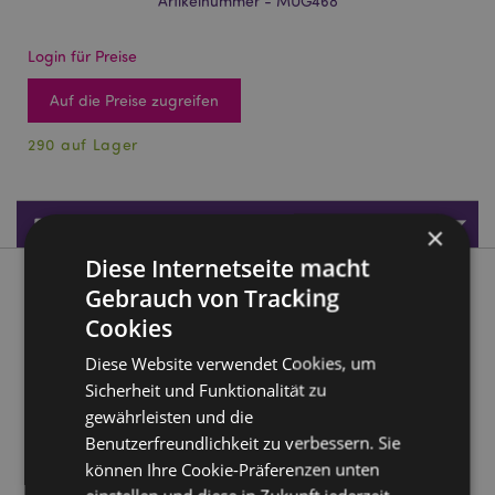
Artikelnummer - MUG468
Login für Preise
Auf die Preise zugreifen
290 auf Lager
Produktdaten
×
Diese Internetseite macht
Produktbeschreibung
Gebrauch von Tracking
Cookies
Day of the Dead Tag der Toten Großer Porzellanbecher
Diese Website verwendet Cookies, um
Material:
Porzelan
Sicherheit und Funktionalität zu
Lebensmittelecht:
Ja
gewährleisten und die
Benutzerfreundlichkeit zu verbessern. Sie
Mikrowellengeeignet:
Ja
können Ihre Cookie-Präferenzen unten
Spülmaschinenfest:
Ja