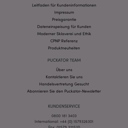
Provider
/
Leitfaden für Kundeninformationen
Name
Abl
Domain
Impressum
CookieScriptConsent
1 Mo
CookieScript
Preisgarantie
.puckator.de
Dateneinspeisung für Kunden
Moderner Sklaverei und Ethik
CPNP Referenz
Produktneuheiten
PUCKATOR TEAM
mage-cache-storage-section-
1 T
Adobe Inc.
invalidation
www.puckator.de
Über uns
Kontaktieren Sie uns
Handelsvertretung Gesucht
Datenschutzbestimmungen von Google
Abonnieren Sie den Puckator-Newsletter
PHPSESSID
1 Ta
PHP.net
Stun
.www.puckator.de
KUNDENSERVICE
0800 181 3403
International: +44 (0) 1579326301
Fax: 01579 321520