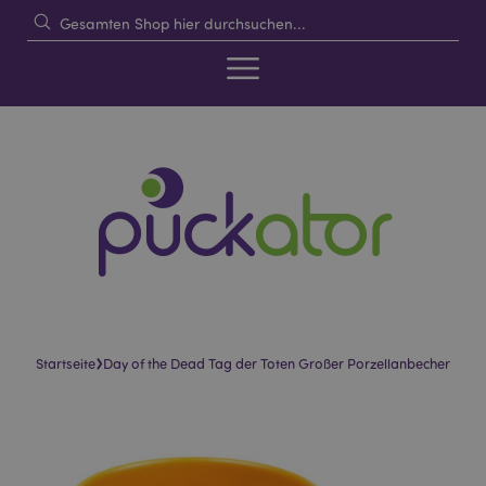
›
Startseite
Day of the Dead Tag der Toten Großer Porzellanbecher
Skip
Skip
to
to
the
the
end
beginning