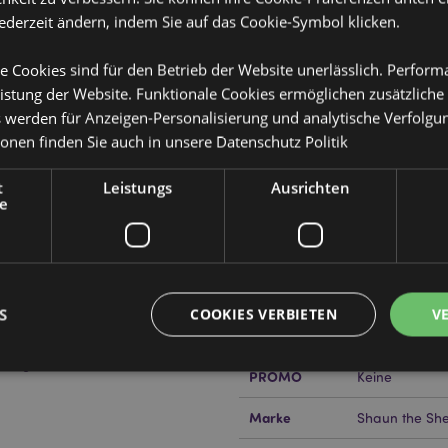
jederzeit ändern, indem Sie auf das Cookie-Symbol klicken.
e Cookies sind für den Betrieb der Website unerlässlich. Perfor
istung der Website. Funktionale Cookies ermöglichen zusätzliche
s werden für Anzeigen-Personalisierung und analytische Verfolgu
Produktattribute
ionen finden Sie auch in unsere
Datenschutz Politik
Mehr
EAN-Nummer
50550715066
Information
t
Leistungs
Ausrichten
e
Kartonmenge
36
Gewicht (kg)
0.437000
IM SALE
Keine
S
COOKIES VERBIETEN
V
NEU
Keine
ändig lizenziert und kann
PROMO
Keine
Unbedingt notwendige
Leistungs
Ausrichten
Funktions
Marke
Shaun the Sh