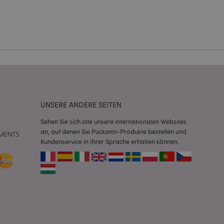
Kontoverwaltung.
Script.com-Dienst
seinstellungen für
. Das Cookie-Banner
rdnungsgemäß
 um das
n im Browser zu
Seiten zu
UNSERE ANDERE SEITEN
Sehen Sie sich alle unsere internationalen Websites
eneriert wird, die
ies ist eine
an, auf denen Sie Puckator-Produkte bestellen und
erwalten von
Kundenservice in Ihrer Sprache erhalten können.
endet wird.
m eine zufällig
se, wie sie
e spezifisch sein.
e Beibehaltung des
zer zwischen den
andere
nutzer angezeigt
mmungsnachricht
gen. Die Nachricht