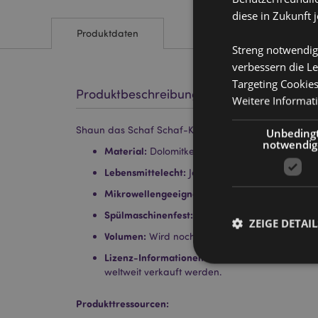
diese in Zukunft 
Produktdaten
Streng notwendig
verbessern die Le
Targeting Cookie
Produktbeschreibung
Weitere Informat
Shaun das Schaf Schaf-Keramikbecher
Unbeding
notwendig
Material:
Dolomitkeramik
Lebensmittelecht:
Ja
Mikrowellengeeignet:
Nein
Spülmaschinenfest:
Nein
ZEIGE DETAIL
Volumen:
Wird noch bekannt gegeben (TBC)
Lizenz-Informationen:
Dieses Produkt ist vollst
weltweit verkauft werden.
Produkttressourcen: