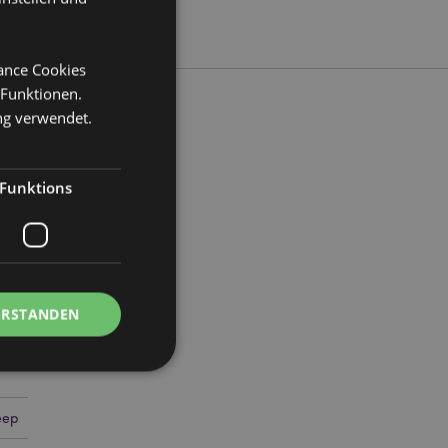
mance Cookies
 Funktionen.
ng verwendet.
35
Funktions
ERSTANDEN
eep