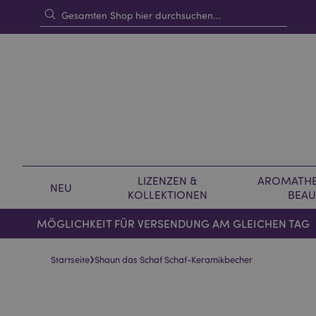
LIZENZEN &
AROMATHE
NEU
KOLLEKTIONEN
BEAU
MÖGLICHKEIT FÜR VERSENDUNG AM GLEICHEN TAG
›
Startseite
Shaun das Schaf Schaf-Keramikbecher
Skip
Skip
to
to
the
the