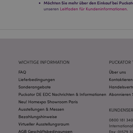
Streng-notwendige-C
Möchten Sie mehr über den Einkauf bei Puckat
Ohne unbedingt notwe
unseren
Leitfaden für Kundeninformationen.
Name
CookieScriptConse
mage-cache-storage
invalidation
WICHTIGE INFORMATION
PUCKATOR 
FAQ
Über uns
PHPSESSID
Lieferbedingungen
Kontaktieren
Sonderangebote
Handelsvert
Puckator DE EDC Nachrichten & Informationen
Abonnieren 
Neu! Homexpo Showroom Paris
Ausstellungen & Messen
KUNDENSER
Bezahlungshinweise
mage-messages
0800 181 34
Virtueller Ausstellungsraum
Internationa
AGB Geschäftsbedingungen
Fax: 01579 3