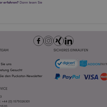
ookies ermöglichen Kernfunktionen der Website wie die Benutzeranmeldung und die 
or erfahren?
Dann lesen Sie
ndige cookies kann die Website nicht richtig genutzt werden.
Provider
/
Ablauf
Beschreibung
Domain
nt
1 Monat
Dieses Cookie wird vom Cookie-
CookieScript
verwendet, um die Einwilligung
.puckator.de
Besucher-Cookies zu speichern
von Cookie-Script.com muss o
funktionieren.
-section-
1 Tag
Dieses Cookie wird verwendet,
Adobe Inc.
Zwischenspeichern von Inhalte
www.puckator.de
erleichtern und das Laden von 
TEAM
SICHERES EINKAUFEN
beschleunigen.
Datenschutzbestimmungen von Google
1 Tag 16
Cookie, das von Anwendungen g
PHP.net
Stunden
auf der PHP-Sprache basieren. D
.www.puckator.de
 Sie uns
allgemeine Kennung, die zum V
Benutzersitzungsvariablen verw
retung Gesucht
Normalerweise handelt es sich u
Sie den Puckator-Newsletter
generierte Zahl. Die Art und Wei
verwendet wird, kann für die Sit
Ein gutes Beispiel ist jedoch di
Anmeldestatus für einen Benut
VICE
Seiten.
1 Tag 16
Verfolgt Fehlermeldungen und 
03
Adobe Inc.
Stunden
Benachrichtigungen, die dem Be
www.puckator.de
l: +44 (0) 1579326301
werden, z. B. die Cookie-Zusti
21520
und verschiedene Fehlermeldun