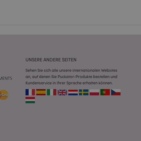
Script.com-Dienst
seinstellungen für
. Das Cookie-Banner
rdnungsgemäß
 um das
n im Browser zu
UNSERE ANDERE SEITEN
Seiten zu
Sehen Sie sich alle unsere internationalen Websites
eneriert wird, die
an, auf denen Sie Puckator-Produkte bestellen und
ies ist eine
Kundenservice in Ihrer Sprache erhalten können.
erwalten von
endet wird.
m eine zufällig
se, wie sie
e spezifisch sein.
e Beibehaltung des
zer zwischen den
andere
nutzer angezeigt
mmungsnachricht
gen. Die Nachricht