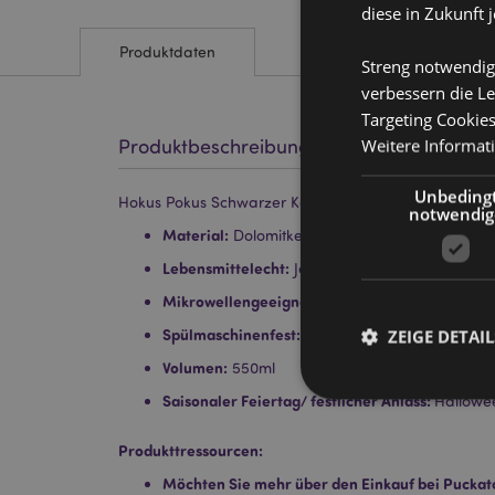
diese in Zukunft 
Produktdaten
Streng notwendig
verbessern die Le
Targeting Cookie
Weitere Informat
Produktbeschreibung
Unbeding
Hokus Pokus Schwarzer Keramikbecher
notwendig
Material:
Dolomitkeramik
Lebensmittelecht:
Ja
Mikrowellengeeignet:
Nein
Spülmaschinenfest:
ZEIGE DETAIL
Nein
Volumen:
550ml
Saisonaler Feiertag/ festlicher Anlass:
Hallowe
Produkttressourcen:
Möchten Sie mehr über den Einkauf bei Puckat
Streng-notwendige-C