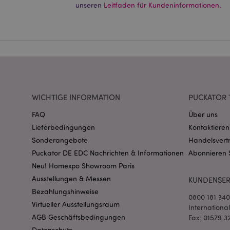
Ohne unbedingt notwe
unseren
Leitfaden für Kundeninformationen.
Name
CookieScriptConse
mage-cache-storage
invalidation
WICHTIGE INFORMATION
PUCKATOR 
FAQ
Über uns
PHPSESSID
Lieferbedingungen
Kontaktieren
Sonderangebote
Handelsvert
Puckator DE EDC Nachrichten & Informationen
Abonnieren 
Neu! Homexpo Showroom Paris
Ausstellungen & Messen
KUNDENSER
Bezahlungshinweise
0800 181 34
mage-messages
Virtueller Ausstellungsraum
Internationa
AGB Geschäftsbedingungen
Fax: 01579 3
Datenschutz