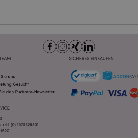
ndige cookies kann die Website nicht richtig genutzt werden.
Provider
/
Ablauf
Beschreibung
Domain
nt
1 Monat
Dieses Cookie wird vom Cookie-
CookieScript
verwendet, um die Einwilligung
.puckator.de
Besucher-Cookies zu speichern
von Cookie-Script.com muss o
funktionieren.
-section-
1 Tag
Dieses Cookie wird verwendet,
Adobe Inc.
Zwischenspeichern von Inhalte
www.puckator.de
TEAM
SICHERES EINKAUFEN
erleichtern und das Laden von 
beschleunigen.
Datenschutzbestimmungen von Google
1 Tag 16
Cookie, das von Anwendungen g
PHP.net
 Sie uns
Stunden
auf der PHP-Sprache basieren. D
.www.puckator.de
allgemeine Kennung, die zum V
retung Gesucht
Benutzersitzungsvariablen verw
Normalerweise handelt es sich u
Sie den Puckator-Newsletter
generierte Zahl. Die Art und Wei
verwendet wird, kann für die Sit
Ein gutes Beispiel ist jedoch di
VICE
Anmeldestatus für einen Benut
Seiten.
03
1 Tag 16
Verfolgt Fehlermeldungen und 
Adobe Inc.
l: +44 (0) 1579326301
Stunden
Benachrichtigungen, die dem Be
www.puckator.de
werden, z. B. die Cookie-Zusti
21520
und verschiedene Fehlermeldun