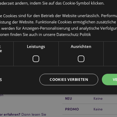
jederzeit ändern, indem Sie auf das Cookie-Symbol klicken.
e Cookies sind für den Betrieb der Website unerlässlich. Perfor
istung der Website. Funktionale Cookies ermöglichen zusätzliche
s werden für Anzeigen-Personalisierung und analytische Verfolgu
ionen finden Sie auch in unsere
Datenschutz Politik
Produktattribute
Mehr
Abmessungen
Höhe 10cm Bre
t
Leistungs
Ausrichten
Information
e
EAN-Nummer
505507177949
Kartonmenge
24
Gewicht (kg)
0.376000
S
COOKIES VERBIETEN
V
IM SALE
Keine
en
NEU
Keine
Unbedingt notwendige
Leistungs
Ausrichten
Funktions
PROMO
Keine
or erfahren?
Dann lesen Sie
ookies ermöglichen Kernfunktionen der Website wie die Benutzeranmeldung und die 