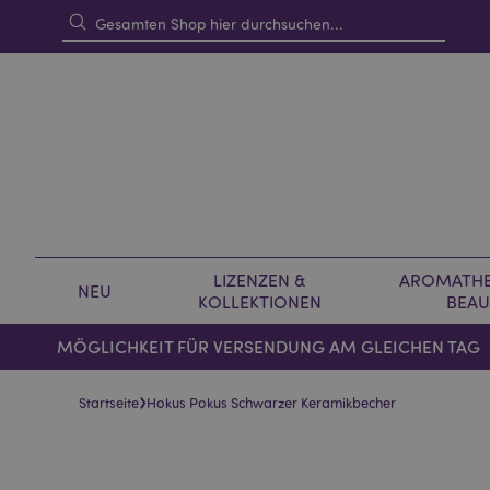
LIZENZEN &
AROMATHE
NEU
KOLLEKTIONEN
BEAU
MÖGLICHKEIT FÜR VERSENDUNG AM GLEICHEN TAG
›
Startseite
Hokus Pokus Schwarzer Keramikbecher
Skip
Skip
to
to
the
the