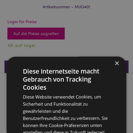
Artikelnummer - MUG401
Login für Preise
Auf die Preise zugreifen
331 auf Lager
×
Produktdaten
Diese Internetseite macht
Gebrauch von Tracking
Produktbeschreibung
Cookies
Diese Website verwendet Cookies, um
Bienenstock Keramikbecher
Sicherheit und Funktionalität zu
Material:
Dolomitkeramik
gewährleisten und die
Lebensmittelecht:
Ja
Benutzerfreundlichkeit zu verbessern. Sie
können Ihre Cookie-Präferenzen unten
Mikrowellensicher:
Nein
einstellen und diese in Zukunft jederzeit