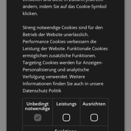
Spülmaschinenfest:
Nein
ändern, indem Sie auf das Cookie-Symbol
Volumen:
450ml
klicken.
Produkttressourcen:
Streng notwendige Cookies sind für den
Möchten Sie mehr über den Einkauf bei Puckator
Betrieb der Website unerlässlich.
erfahren?
Dann lesen Sie unseren
Leitfaden für
Performance Cookies verbessern die
Kundeninformationen.
Leistung der Website. Funktionale Cookies
ermöglichen zusätzliche Funktionen.
Targeting Cookies werden für Anzeigen-
Produktattribute
Personalisierung und analytische
Mehr
Höhe 12cm Breite 14cm Tiefe 10cm
Verfolgung verwendet. Weitere
Information
5055071774737
Informationen finden Sie auch in unsere
24
Datenschutz Politik
0.423000
Unbedingt
Leistungs
Ausrichten
Keine
notwendige
Keine
Keine