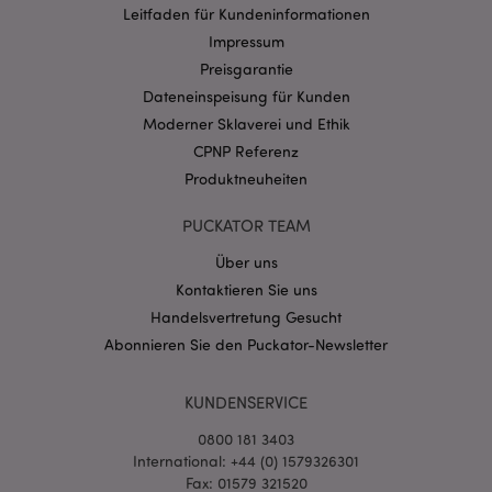
Provider
/
Leitfaden für Kundeninformationen
Name
Abl
Domain
Impressum
CookieScriptConsent
1 Mo
CookieScript
Preisgarantie
.puckator.de
Dateneinspeisung für Kunden
Moderner Sklaverei und Ethik
CPNP Referenz
Produktneuheiten
PUCKATOR TEAM
mage-cache-storage-section-
1 T
Adobe Inc.
invalidation
www.puckator.de
Über uns
Kontaktieren Sie uns
Handelsvertretung Gesucht
Datenschutzbestimmungen von Google
Abonnieren Sie den Puckator-Newsletter
PHPSESSID
1 Ta
PHP.net
Stun
.www.puckator.de
KUNDENSERVICE
0800 181 3403
International: +44 (0) 1579326301
Fax: 01579 321520