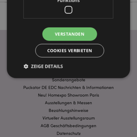
Funktions
VERSTANDEN
COOKIES VERBIETEN
WICHTIGE INFORMATION
FAQ
ZEIGE DETAILS
Lieferbedingungen
Sonderangebote
Puckator DE EDC Nachrichten & Informationen
Unbedingt notwendige
Leistungs
Neu! Homexpo Showroom Paris
Ausrichten
Funktions
Ausstellungen & Messen
Bezahlungshinweise
Streng-notwendige-Cookies ermöglichen
Kernfunktionen der Website wie die
Virtueller Ausstellungsraum
Benutzeranmeldung und die Kontoverwaltung.
Ohne unbedingt notwendige cookies kann die
AGB Geschäftsbedingungen
Website nicht richtig genutzt werden.
Datenschutz