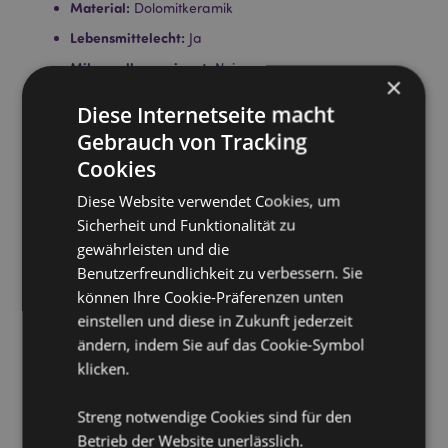
Material:
Dolomitkeramik
Lebensmittelecht:
Ja
Mikrowellengeeignet:
Nein
×
Spülmaschinenfest:
Nein
Diese Internetseite macht
Volumen:
600ml
Gebrauch von Tracking
Cookies
Produkttressourcen:
Diese Website verwendet Cookies, um
Möchten Sie mehr über den Einkauf bei Puckator
erfahren?
Sicherheit und Funktionalität zu
Dann lesen Sie unseren
Leitfaden für
Kundeninformationen.
gewährleisten und die
Benutzerfreundlichkeit zu verbessern. Sie
können Ihre Cookie-Präferenzen unten
Produktattribute
einstellen und diese in Zukunft jederzeit
Mehr
Höhe 9cm Breite 18cm Tiefe 13cm
ändern, indem Sie auf das Cookie-Symbol
Information
5055071750953
klicken.
24
Streng notwendige Cookies sind für den
0.460000
Betrieb der Website unerlässlich.
Keine