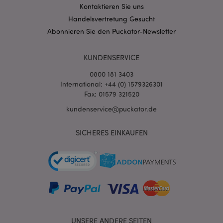
Kontaktieren Sie uns
mage-messages
1 Ta
Adobe Inc.
Handelsvertretung Gesucht
Stun
www.puckator.de
Abonnieren Sie den Puckator-Newsletter
KUNDENSERVICE
0800 181 3403
International: +44 (0) 1579326301
Fax: 01579 321520
mage-cache-sessid
1 T
Adobe Inc.
kundenservice@puckator.de
www.puckator.de
SICHERES EINKAUFEN
X-Magento-Vary
1 Ta
Adobe Inc.
Stun
www.puckator.de
UNSERE ANDERE SEITEN