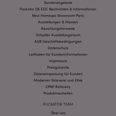
Sonderangebote
Puckator DE EDC Nachrichten & Informationen
Neu! Homexpo Showroom Paris
mage-cache-storage-section-
1 T
Adobe Inc.
Ausstellungen & Messen
invalidation
www.puckator.de
Bezahlungshinweise
Virtueller Ausstellungsraum
AGB Geschäftsbedingungen
Datenschutzbestimmungen von Google
Datenschutz
PHPSESSID
1 Ta
PHP.net
Leitfaden für Kundeninformationen
Stun
.www.puckator.de
Impressum
Preisgarantie
Dateneinspeisung für Kunden
Moderner Sklaverei und Ethik
CPNP Referenz
Produktneuheiten
PUCKATOR TEAM
Über uns