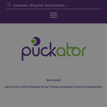
›
Startseite
Adoramals Wild Wildtiere Roter Panda Katzenbär Kopf Keramikbecher
Skip
Skip
to
to
the
the