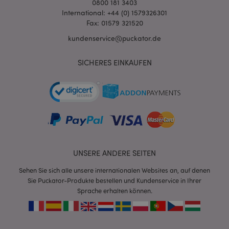
0800 181 3403
International: +44 (0) 1579326301
Fax: 01579 321520
kundenservice@puckator.de
SICHERES EINKAUFEN
mage-messages
1 Ta
Adobe Inc.
Stun
www.puckator.de
UNSERE ANDERE SEITEN
Sehen Sie sich alle unsere internationalen Websites an, auf denen
Sie Puckator-Produkte bestellen und Kundenservice in Ihrer
mage-cache-sessid
1 T
Adobe Inc.
Sprache erhalten können.
www.puckator.de