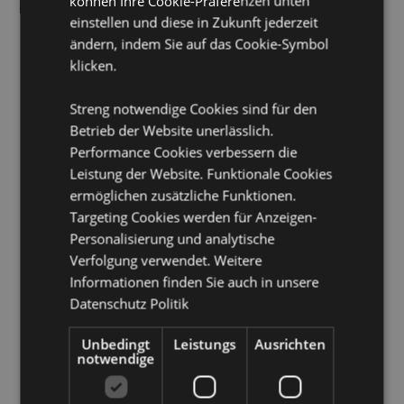
können Ihre Cookie-Präferenzen unten
Mikrowellengeeignet:
Nein
einstellen und diese in Zukunft jederzeit
Spülmaschinenfest:
Nein
ändern, indem Sie auf das Cookie-Symbol
Volumen:
560ml
klicken.
Produkttressourcen:
Streng notwendige Cookies sind für den
Möchten Sie mehr über den Einkauf bei Puckator
Betrieb der Website unerlässlich.
erfahren?
Dann lesen Sie unseren
Leitfaden für
Performance Cookies verbessern die
Kundeninformationen.
Leistung der Website. Funktionale Cookies
ermöglichen zusätzliche Funktionen.
Targeting Cookies werden für Anzeigen-
Produktattribute
Personalisierung und analytische
Mehr
Höhe 10.5cm Breite 14cm Tiefe 11cm
Verfolgung verwendet. Weitere
Information
5055071732812
Informationen finden Sie auch in unsere
36
Datenschutz Politik
0.404000
Unbedingt
Leistungs
Ausrichten
Keine
notwendige
Keine
Keine