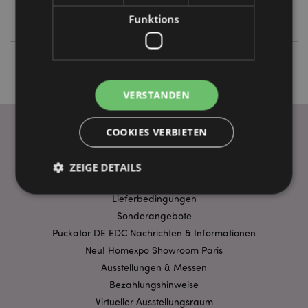
Einhörner
Funktions
VERSTANDEN
COOKIES VERBIETEN
WICHTIGE INFORMATION
ZEIGE DETAILS
FAQ
Lieferbedingungen
Sonderangebote
Unbedingt notwendige
Leistungs
Puckator DE EDC Nachrichten & Informationen
Ausrichten
Funktions
Neu! Homexpo Showroom Paris
Streng-notwendige-Cookies ermöglichen
Ausstellungen & Messen
Kernfunktionen der Website wie die
Bezahlungshinweise
Benutzeranmeldung und die Kontoverwaltung.
Ohne unbedingt notwendige cookies kann die
Virtueller Ausstellungsraum