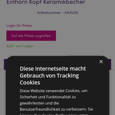
Einhorn Kopf Keramikbecher
Artikelnummer - MUG316
Login für Preise
Auf die Preise zugreifen
3207 auf Lager
×
Produktdaten
Diese Internetseite macht
Gebrauch von Tracking
Produktbeschreibung
Cookies
Diese Website verwendet Cookies, um
Enchanted Rainbows Unicorn Einhorn Kopf Keramikbecher
Sicherheit und Funktionalität zu
Material:
Dolomitkeramik
gewährleisten und die
Lebensmittelecht:
Ja
Benutzerfreundlichkeit zu verbessern. Sie