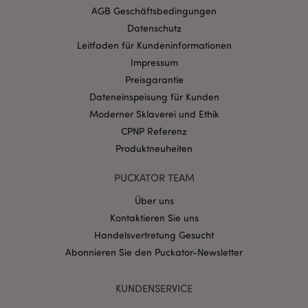
Website nicht richtig genutzt werden.
AGB Geschäftsbedingungen
Provider
/
Datenschutz
Name
Abl
Domain
Leitfaden für Kundeninformationen
CookieScriptConsent
1 Mo
CookieScript
Impressum
.puckator.de
Preisgarantie
Dateneinspeisung für Kunden
Moderner Sklaverei und Ethik
CPNP Referenz
Produktneuheiten
mage-cache-storage-section-
1 T
Adobe Inc.
invalidation
www.puckator.de
PUCKATOR TEAM
Über uns
Kontaktieren Sie uns
Datenschutzbestimmungen von Google
Handelsvertretung Gesucht
PHPSESSID
1 Ta
PHP.net
Stun
.www.puckator.de
Abonnieren Sie den Puckator-Newsletter
KUNDENSERVICE