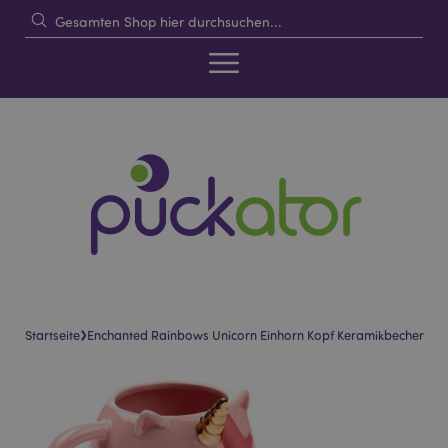
›
Startseite
Enchanted Rainbows Unicorn Einhorn Kopf Keramikbecher
Skip
Skip
to
to
the
the
end
beginning