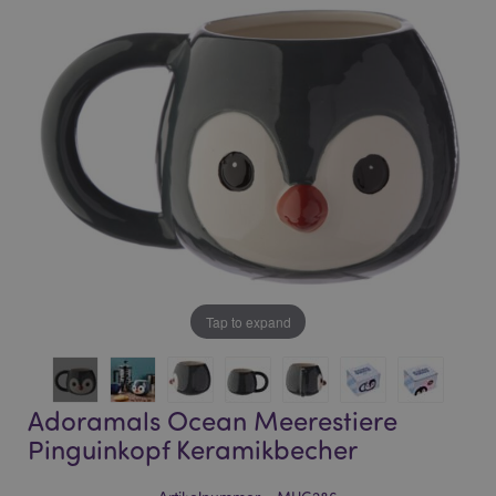
of
of
the
the
images
images
gallery
gallery
Tap to expand
Adoramals Ocean Meerestiere
Pinguinkopf Keramikbecher