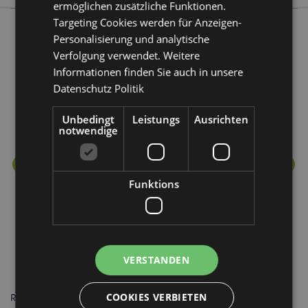
ermöglichen zusätzliche Funktionen.
Targeting Cookies werden für Anzeigen-
Personalisierung und analytische
Mehr von diesem Produktsortiment
Verfolgung verwendet. Weitere
Informationen finden Sie auch in unsere
Datenschutz Politik
Unbedingt
Leistungs
Ausrichten
notwendige
Funktions
VERSTANDEN
COOKIES VERBIETEN
Relaxeazzz Adoramals Oktopus Plüsch Reisekissen &
Re