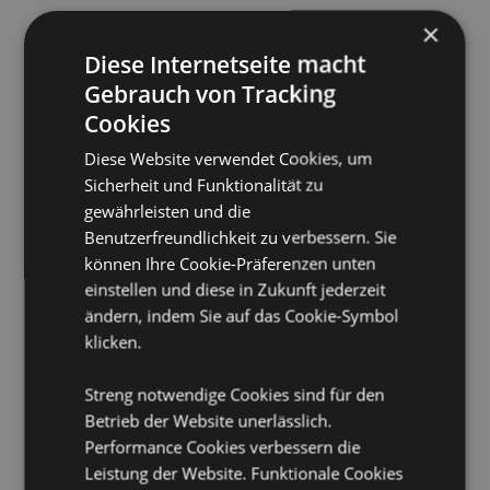
Volumen:
660ml
×
Diese Internetseite macht
Produkttressourcen:
Gebrauch von Tracking
Möchten Sie mehr über den Einkauf bei Puckator
Cookies
erfahren?
Dann lesen Sie unseren
Leitfaden für
Kundeninformationen.
Diese Website verwendet Cookies, um
Sicherheit und Funktionalität zu
gewährleisten und die
Produktattribute
Benutzerfreundlichkeit zu verbessern. Sie
Mehr
Höhe 9cm Breite 15.5cm Tiefe 12.5cm
können Ihre Cookie-Präferenzen unten
Information
5055071737053
einstellen und diese in Zukunft jederzeit
24
ändern, indem Sie auf das Cookie-Symbol
0.463000
klicken.
Keine
Streng notwendige Cookies sind für den
Keine
Betrieb der Website unerlässlich.
Keine
Performance Cookies verbessern die
Adoramals
Leistung der Website. Funktionale Cookies