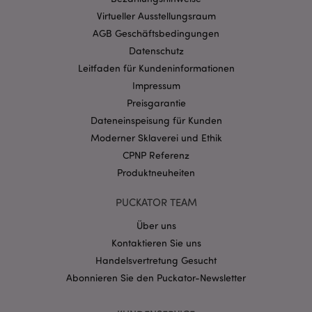
Virtueller Ausstellungsraum
mage-cache-storage-section-
1 T
Adobe Inc.
invalidation
www.puckator.de
AGB Geschäftsbedingungen
Datenschutz
Leitfaden für Kundeninformationen
Datenschutzbestimmungen von Google
Impressum
PHPSESSID
1 Ta
PHP.net
Preisgarantie
Stun
.www.puckator.de
Dateneinspeisung für Kunden
Moderner Sklaverei und Ethik
CPNP Referenz
Produktneuheiten
PUCKATOR TEAM
Über uns
Kontaktieren Sie uns
Handelsvertretung Gesucht
Abonnieren Sie den Puckator-Newsletter
mage-messages
1 Ta
Adobe Inc.
Stun
www.puckator.de