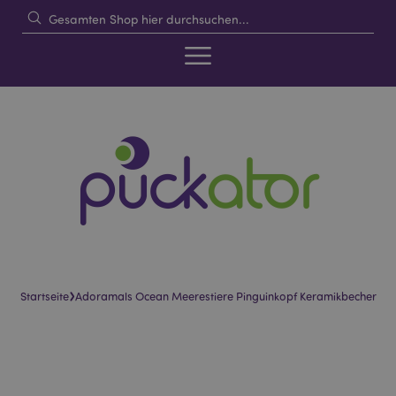
›
Startseite
Adoramals Ocean Meerestiere Pinguinkopf Keramikbecher
Skip
Skip
to
to
the
the
end
beginning