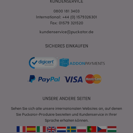
KUNDENSERVICE
0800 181 3403
International: +44 (0) 1579326301
Fax: 01579 321520
kundenservice@puckator.de
SICHERES EINKAUFEN
mage-cache-sessid
1 T
Adobe Inc.
www.puckator.de
X-Magento-Vary
1 Ta
Adobe Inc.
Stun
www.puckator.de
UNSERE ANDERE SEITEN
Sehen Sie sich alle unsere internationalen Websites an, auf denen
Sie Puckator-Produkte bestellen und Kundenservice in Ihrer
Sprache erhalten können.