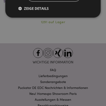
Schlafmaske
ZEIGE DETAILS
CUSH284
1291 auf Lager
Unbedingt notwendige
Leistungs
Ausrichten
Funktions
Streng-notwendige-Cookies ermöglichen
Kernfunktionen der Website wie die
Benutzeranmeldung und die Kontoverwaltung.
Ohne unbedingt notwendige cookies kann die
Website nicht richtig genutzt werden.
WICHTIGE INFORMATION
Provider
/
Name
Abl
Domain
FAQ
CookieScriptConsent
1 Mo
Lieferbedingungen
CookieScript
.puckator.de
Sonderangebote
Puckator DE EDC Nachrichten & Informationen
Neu! Homexpo Showroom Paris
Ausstellungen & Messen
Bezahlungshinweise