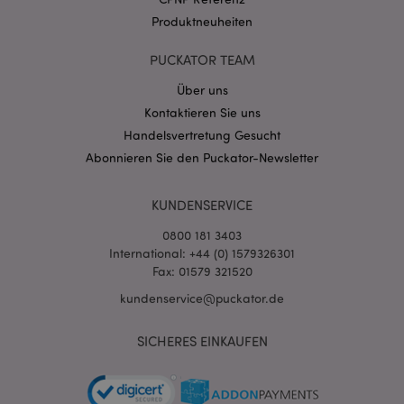
Produktneuheiten
PUCKATOR TEAM
mage-messages
1 Ta
Adobe Inc.
Stun
Über uns
www.puckator.de
Kontaktieren Sie uns
Handelsvertretung Gesucht
Abonnieren Sie den Puckator-Newsletter
KUNDENSERVICE
0800 181 3403
mage-cache-sessid
1 T
Adobe Inc.
International: +44 (0) 1579326301
www.puckator.de
Fax: 01579 321520
kundenservice@puckator.de
SICHERES EINKAUFEN
X-Magento-Vary
1 Ta
Adobe Inc.
Stun
www.puckator.de