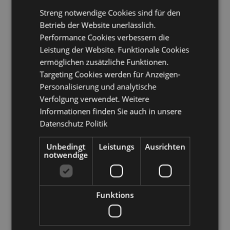
Dschamahirija, Liechtenstein, Litauen, Luxemburg,
Streng notwendige Cookies sind für den
Nordmazedonien, Madagaskar, Madeira (Portugal),
Betrieb der Website unerlässlich.
Malawi, Mali, Malta, Martinique, Mauretanien,
Performance Cookies verbessern die
Mauritius, Mayotte, Moldawien, Monaco, Montenegro,
Leistung der Website. Funktionale Cookies
Marokko, Mosambik, Namibia, Niederlande,
ermöglichen zusätzliche Funktionen.
Neuseeland, Niger, Nigeria, Norwegen, Oman, Papua-
Neuguinea, Polen, Portugal (Festland), Réunion,
Targeting Cookies werden für Anzeigen-
Rumänien, Russland, Ruanda, Saint-Martin
Personalisierung und analytische
(französischer Teil), San Marino, São Tomé und
Verfolgung verwendet. Weitere
Príncipe, Senegal, Serbien, Seychellen, Sizilien (Italien),
Informationen finden Sie auch in unsere
Sierra Leone, Slowakei, Slowenien, Somalia,
Datenschutz Politik
Südafrika, Spanien (Festland), Sudan, Eswatini,
Schweden, Schweiz, Tansania, Togo, Tunesien,
Uganda, Ukraine, Vereinigtes Königreich (Festland),
Unbedingt
Leistungs
Ausrichten
Vereinigtes Königreich (Nordirland, Highlands und
notwendige
Inseln), Sambia, Simbabwe
Produkttressourcen:
Funktions
Möchten Sie mehr über den Einkauf bei Puckator
erfahren?
Dann lesen Sie unseren
Leitfaden für
Kundeninformationen.