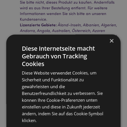
Sie bitte nicht, dieses Produkt zu kaufen. Andernfalls
wird es aus Ihrer Bestellung entfernt. Für weitere
Informationen wenden Sie sich bitte an unseren
Kundenservice.
Lizenzierte Gebiete:
Åland-Inseln, Albanien, Algerien,
Andorra, Angola, Australien, Österreich, Azoren
(Portugal), Bahrain, Balearen (Spanien), Weißrussland,
×
Belgien, Benin, Bermuda, Bosnien und Herzegowina,
Diese Internetseite macht
Botswana, Bulgarien, Burkina Faso, Burundi,
Kambodscha, Kanada, Kanarische Inseln (Spanien),
Gebrauch von Tracking
Kap Verde, Zentralafrikanische Republik, Ceuta und
Cookies
Melilla, Tschad, Komoren, Kongo, Korsika (Frankreich),
Elfenbeinküste, Kroatien, Zypern, Tschechische
Diese Website verwendet Cookies, um
Republik, Dänemark, Dschibuti, Ägypten,
Sicherheit und Funktionalität zu
Äquatorialguinea, Eritrea, Estland, Äthiopien, Finnland
gewährleisten und die
(Festland), Frankreich (Festland), Französisch-
Benutzerfreundlichkeit zu verbessern. Sie
Guayana, Gabun, Gambia, Deutschland, Ghana,
Gibraltar, Griechenland, Guadeloupe, Guernsey
können Ihre Cookie-Präferenzen unten
(Kanalinseln), Guinea, Guinea-Bissau, Heiliger Stuhl
einstellen und diese in Zukunft jederzeit
(Vatikanstadt), Ungarn, Island, Iran, Irak, Irland, Isle of
ändern, indem Sie auf das Cookie-Symbol
Man (Vereinigtes Königreich), Italien (Festland), Jersey
klicken.
(Kanalinseln), Jordanien, Kenia, Kuwait, Lettland,
Libanon, Lesotho, Liberia, Libysch-Arabische