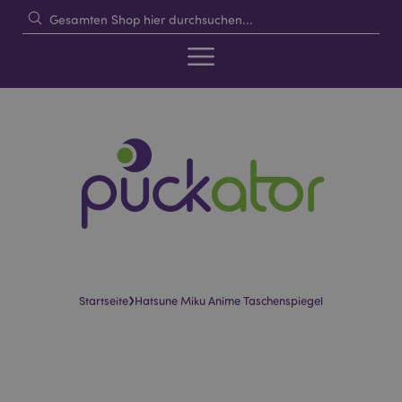
›
Startseite
Hatsune Miku Anime Taschenspiegel
Skip
Skip
to
to
the
the
end
beginning