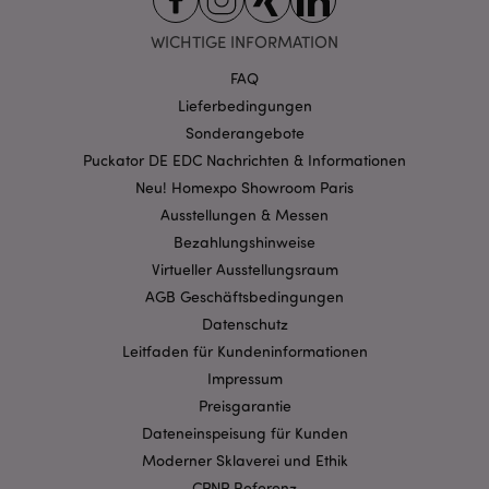
WICHTIGE INFORMATION
FAQ
Lieferbedingungen
Sonderangebote
mage-cache-storage-section-
1 T
Adobe Inc.
Puckator DE EDC Nachrichten & Informationen
invalidation
www.puckator.de
Neu! Homexpo Showroom Paris
Ausstellungen & Messen
Bezahlungshinweise
Datenschutzbestimmungen von Google
Virtueller Ausstellungsraum
PHPSESSID
1 Ta
PHP.net
Stun
.www.puckator.de
AGB Geschäftsbedingungen
Datenschutz
Leitfaden für Kundeninformationen
Impressum
Preisgarantie
Dateneinspeisung für Kunden
Moderner Sklaverei und Ethik
CPNP Referenz