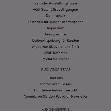
Virtueller Ausstellungsraum
mage-cache-storage-section-
1 T
Adobe Inc.
invalidation
www.puckator.de
AGB Geschäftsbedingungen
Datenschutz
Leitfaden für Kundeninformationen
Datenschutzbestimmungen von Google
Impressum
PHPSESSID
1 Ta
PHP.net
Preisgarantie
Stun
.www.puckator.de
Dateneinspeisung für Kunden
Moderner Sklaverei und Ethik
CPNP Referenz
Produktneuheiten
PUCKATOR TEAM
Über uns
Kontaktieren Sie uns
Handelsvertretung Gesucht
Abonnieren Sie den Puckator-Newsletter
mage-messages
1 Ta
Adobe Inc.
Stun
www.puckator.de
KUNDENSERVICE