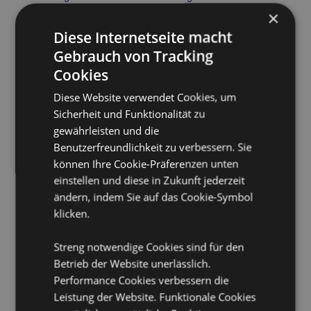
sich außerhalb dieser Gebiete befinden, versuchen
×
Sie bitte nicht, dieses Produkt zu kaufen. Andernfalls
Diese Internetseite macht
wird es aus Ihrer Bestellung entfernt. Für weitere
Informationen wenden Sie sich bitte an unseren
Gebrauch von Tracking
Kundenservice.
Cookies
Lizenzierte Gebiete:
Åland-Inseln, Albanien, Andorra,
Österreich, Aserbaidschan, Azoren (Portugal),
Diese Website verwendet Cookies, um
Balearen (Spanien), Weißrussland, Belgien, Bermuda,
Sicherheit und Funktionalität zu
Bosnien und Herzegowina, Bulgarien, Kanarische
gewährleisten und die
Inseln (Spanien), Ceuta und Melilla, Chile, Korsika
Benutzerfreundlichkeit zu verbessern. Sie
(Frankreich), Kroatien, Zypern, Tschechische Republik,
Dänemark, Estland, Finnland (Festland), Frankreich
können Ihre Cookie-Präferenzen unten
(Festland), Französisch-Guayana, Georgien,
einstellen und diese in Zukunft jederzeit
Deutschland, Gibraltar, Griechenland, Guadeloupe,
ändern, indem Sie auf das Cookie-Symbol
Guernsey (Kanalinseln), Heiliger Stuhl (Vatikanstadt),
klicken.
Ungarn, Island, Irland, Isle of Man (Vereinigtes
Königreich), Italien (Festland), Jersey (Kanalinseln),
Kosovo, Lettland, Liechtenstein, Litauen, Luxemburg,
Streng notwendige Cookies sind für den
Nordmazedonien, Madeira (Portugal), Malta,
Betrieb der Website unerlässlich.
Martinique, Mayotte, Moldawien, Montenegro,
Performance Cookies verbessern die
Niederlande, Norwegen, Polen, Portugal (Festland),
Leistung der Website. Funktionale Cookies
Réunion, Rumänien, Russland, Saint-Martin