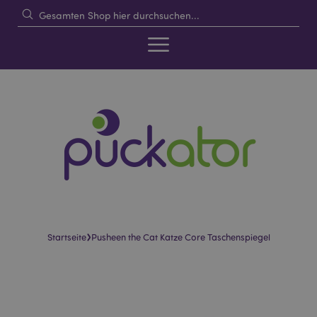
›
Startseite
Pusheen the Cat Katze Core Taschenspiegel
Skip
Skip
to
to
the
the
end
beginning