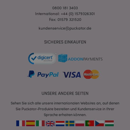
0800 181 3403
International: +44 (0) 1579326301
Fax: 01579 321520
kundenservice@puckator.de
SICHERES EINKAUFEN
mage-cache-sessid
1 T
Adobe Inc.
www.puckator.de
X-Magento-Vary
1 Ta
Adobe Inc.
Stun
www.puckator.de
UNSERE ANDERE SEITEN
Sehen Sie sich alle unsere internationalen Websites an, auf denen
Sie Puckator-Produkte bestellen und Kundenservice in Ihrer
Sprache erhalten können.