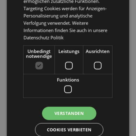
ermöglichen zusätzliche Funktionen.
(französischer Teil), Serbien, Sizilien (Italien), Slowakei,
Slowenien, Spanien (Festland), Schweden, Schweiz,
Targeting Cookies werden für Anzeigen-
Türkei, Ukraine, Vereinigtes Königreich (Festland),
Personalisierung und analytische
Vereinigtes Königreich (Nordirland, Highlands und
Verfolgung verwendet. Weitere
Inseln)
Informationen finden Sie auch in unsere
Datenschutz Politik
Produkttressourcen:
Möchten Sie mehr über den Einkauf bei Puckator
Unbedingt
Leistungs
Ausrichten
erfahren?
Dann lesen Sie unseren
Leitfaden für
notwendige
Kundeninformationen.
Funktions
Produktattribute
Mehr
Höhe 1cm Breite 6.5cm Tiefe 7cm
Information
5055071510045
240
VERSTANDEN
0.052000
Keine
COOKIES VERBIETEN
Keine