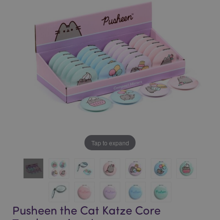
of
of
the
the
images
images
gallery
gallery
Tap to expand
Pusheen the Cat Katze Core