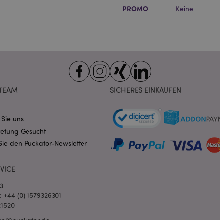
ndige cookies kann die Website nicht richtig genutzt werden.
PROMO
Keine
Provider
/
Ablauf
Beschreibung
Domain
nt
1 Monat
Dieses Cookie wird vom Cookie-
CookieScript
verwendet, um die Einwilligung
.puckator.de
Besucher-Cookies zu speichern
von Cookie-Script.com muss o
funktionieren.
-section-
1 Tag
Dieses Cookie wird verwendet,
Adobe Inc.
Zwischenspeichern von Inhalte
www.puckator.de
TEAM
SICHERES EINKAUFEN
erleichtern und das Laden von 
beschleunigen.
Datenschutzbestimmungen von Google
1 Tag 16
Cookie, das von Anwendungen g
PHP.net
 Sie uns
Stunden
auf der PHP-Sprache basieren. D
.www.puckator.de
allgemeine Kennung, die zum V
retung Gesucht
Benutzersitzungsvariablen verw
Normalerweise handelt es sich u
Sie den Puckator-Newsletter
generierte Zahl. Die Art und Wei
verwendet wird, kann für die Sit
Ein gutes Beispiel ist jedoch di
VICE
Anmeldestatus für einen Benut
Seiten.
03
1 Tag 16
Verfolgt Fehlermeldungen und 
Adobe Inc.
l: +44 (0) 1579326301
Stunden
Benachrichtigungen, die dem Be
www.puckator.de
21520
werden, z. B. die Cookie-Zusti
und verschiedene Fehlermeldun
wird aus dem Cookie gelöscht,
ce@puckator.de