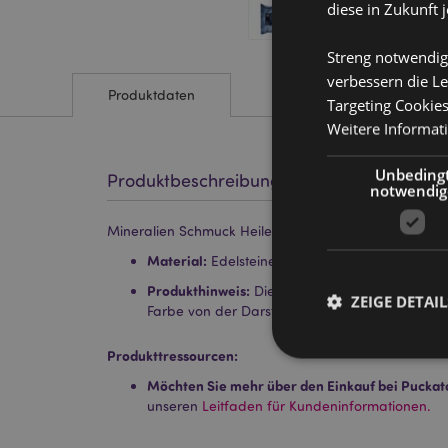
diese in Zukunft 
Streng notwendig
verbessern die Le
Produktdaten
Targeting Cookie
Weitere Informat
Unbeding
Produktbeschreibung
notwendig
Mineralien Schmuck Heilender Edelstein-Anhänger 
Material:
Edelsteine, Metall (Eisen/Zink-Legi
Produkthinweis:
Dieses Produkt enthält natürlic
ZEIGE DETAIL
Farbe von der Darstellung auf den Produktbil
Produkttressourcen:
Möchten Sie mehr über den Einkauf bei Puckat
unseren
Leitfaden für Kundeninformationen.
Streng-notwendige-C