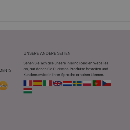
Script.com-Dienst
seinstellungen für
. Das Cookie-Banner
rdnungsgemäß
 um das
n im Browser zu
UNSERE ANDERE SEITEN
Seiten zu
Sehen Sie sich alle unsere internationalen Websites
eneriert wird, die
an, auf denen Sie Puckator-Produkte bestellen und
ies ist eine
Kundenservice in Ihrer Sprache erhalten können.
erwalten von
endet wird.
m eine zufällig
se, wie sie
e spezifisch sein.
e Beibehaltung des
zer zwischen den
andere
nutzer angezeigt
mmungsnachricht
gen. Die Nachricht
 nachdem sie dem