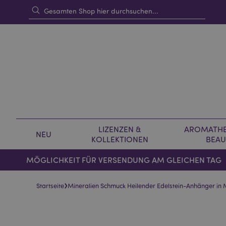
LIZENZEN &
AROMATHE
NEU
KOLLEKTIONEN
BEAU
MÖGLICHKEIT FÜR VERSENDUNG AM GLEICHEN TAG
›
Startseite
Mineralien Schmuck Heilender Edelstein-Anhänger i
Skip
Skip
to
to
the
the