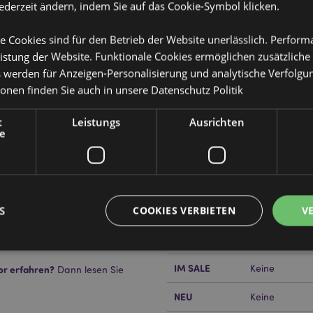
jederzeit ändern, indem Sie auf das Cookie-Symbol klicken.
e Cookies sind für den Betrieb der Website unerlässlich. Perfor
istung der Website. Funktionale Cookies ermöglichen zusätzliche
s werden für Anzeigen-Personalisierung und analytische Verfolgu
ionen finden Sie auch in unsere
Datenschutz Politik
t
Leistungs
Ausrichten
Produktattribute
e
Mehr
Abmessungen
Höhe 3cm Brei
Information
in Mondform 3,0cm
EAN-Nummer
erung/Messing), Baumwoll-Schnur
50550715059
he Edelsteine, die in Ton und
S
COOKIES VERBIETEN
V
Kartonmenge
108
dern abweichen können.
Gewicht (kg)
0.029000
IM SALE
Keine
or erfahren?
Dann lesen Sie
Unbedingt notwendige
Leistungs
Ausrichten
Funktions
NEU
Keine
ookies ermöglichen Kernfunktionen der Website wie die Benutzeranmeldung und die 