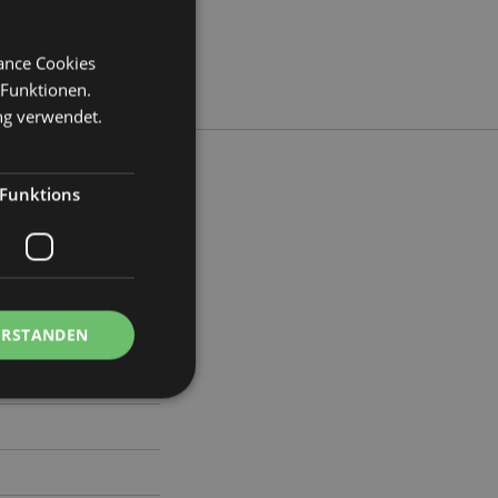
mance Cookies
 Funktionen.
ng verwendet.
Funktions
te 1.5cm Tiefe 0.5cm
66
ERSTANDEN
Kontoverwaltung.