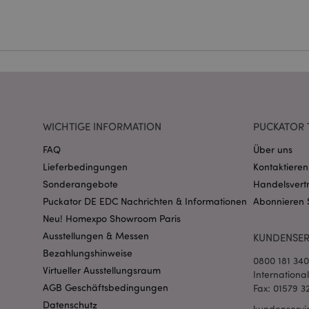
Ohne unbedingt notwe
Name
CookieScriptConse
mage-cache-storage
invalidation
WICHTIGE INFORMATION
PUCKATOR 
FAQ
Über uns
PHPSESSID
Lieferbedingungen
Kontaktieren
Sonderangebote
Handelsvert
Puckator DE EDC Nachrichten & Informationen
Abonnieren 
Neu! Homexpo Showroom Paris
Ausstellungen & Messen
KUNDENSER
Bezahlungshinweise
0800 181 34
mage-messages
Virtueller Ausstellungsraum
Internationa
AGB Geschäftsbedingungen
Fax: 01579 3
Datenschutz
kundenservi