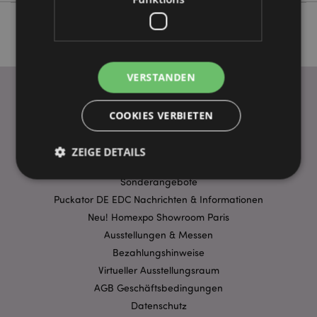
VERSTANDEN
COOKIES VERBIETEN
WICHTIGE INFORMATION
FAQ
ZEIGE DETAILS
Lieferbedingungen
Sonderangebote
Puckator DE EDC Nachrichten & Informationen
Unbedingt notwendige
Leistungs
Neu! Homexpo Showroom Paris
Ausrichten
Funktions
Ausstellungen & Messen
Bezahlungshinweise
Streng-notwendige-Cookies ermöglichen
Kernfunktionen der Website wie die
Virtueller Ausstellungsraum
Benutzeranmeldung und die Kontoverwaltung.
AGB Geschäftsbedingungen
Ohne unbedingt notwendige cookies kann die
Website nicht richtig genutzt werden.
Datenschutz