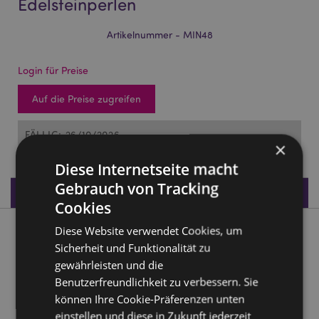
Edelsteinperlen
Artikelnummer - MIN48
Login für Preise
Auf die Preise zugreifen
FÄLLIG: 26/10/2026
×
Diese Internetseite macht
Gebrauch von Tracking
Produktdaten
Cookies
Diese Website verwendet Cookies, um
Produktbeschreibung
Sicherheit und Funktionalität zu
gewährleisten und die
Mineralien Schmuck Armband aus Edelsteinperlen
Benutzerfreundlichkeit zu verbessern. Sie
Material:
Ausgewählte Edelsteine
können Ihre Cookie-Präferenzen unten
Produkthinweis:
Dieser Artikel enthält natürliche
einstellen und diese in Zukunft jederzeit