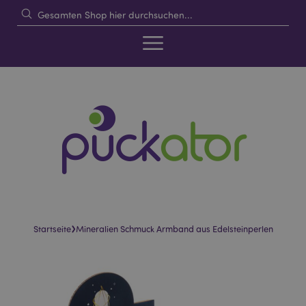
›
Startseite
Mineralien Schmuck Armband aus Edelsteinperlen
Skip
Skip
to
to
the
the
end
beginning