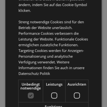
Edelsteine, die in Ton und Farbe von dem Foto
ändern, indem Sie auf das Cookie-Symbol
abweichen können.
klicken.
Produkttressourcen:
Streng notwendige Cookies sind für den
Möchten Sie mehr über den Einkauf bei Puckator
Betrieb der Website unerlässlich.
erfahren?
Dann lesen Sie unseren
Leitfaden für
Performance Cookies verbessern die
Kundeninformationen.
Leistung der Website. Funktionale Cookies
ermöglichen zusätzliche Funktionen.
Targeting Cookies werden für Anzeigen-
Produktattribute
Personalisierung und analytische
Mehr
Höhe 0.5cm Breite 6cm Tiefe 6cm
Verfolgung verwendet. Weitere
Information
5055071795657
Informationen finden Sie auch in unsere
288
Datenschutz Politik
0.025000
Keine
Unbedingt
Leistungs
Ausrichten
notwendige
Keine
Keine
Funktions