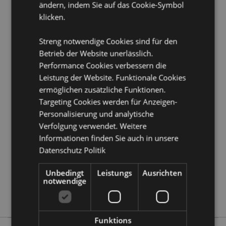
ändern, indem Sie auf das Cookie-Symbol
mit Stöpsel auf der Unterseite geleert werden.
klicken.
Produkttressourcen:
Streng notwendige Cookies sind für den
Möchten Sie mehr über den Einkauf bei Puckator
Betrieb der Website unerlässlich.
erfahren?
Dann lesen Sie unseren
Leitfaden für
Performance Cookies verbessern die
Kundeninformationen.
Leistung der Website. Funktionale Cookies
ermöglichen zusätzliche Funktionen.
Produktattribute
Targeting Cookies werden für Anzeigen-
Mehr
5055071747700
Personalisierung und analytische
Information
Verfolgung verwendet. Weitere
24
Informationen finden Sie auch in unsere
0.336000
Datenschutz Politik
Keine
Keine
Unbedingt
Leistungs
Ausrichten
notwendige
Keine
Capybara
Funktions