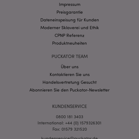
Name
Abl
Domain
Impressum
Preisgarantie
CookieScriptConsent
1 Mo
CookieScript
.puckator.de
Dateneinspeisung für Kunden
Moderner Sklaverei und Ethik
CPNP Referenz
Produktneuheiten
PUCKATOR TEAM
mage-cache-storage-section-
1 T
Adobe Inc.
invalidation
www.puckator.de
Über uns
Kontaktieren Sie uns
Handelsvertretung Gesucht
Datenschutzbestimmungen von Google
Abonnieren Sie den Puckator-Newsletter
PHPSESSID
1 Ta
PHP.net
Stun
.www.puckator.de
KUNDENSERVICE
0800 181 3403
International: +44 (0) 1579326301
Fax: 01579 321520
kundenservice@puckator.de