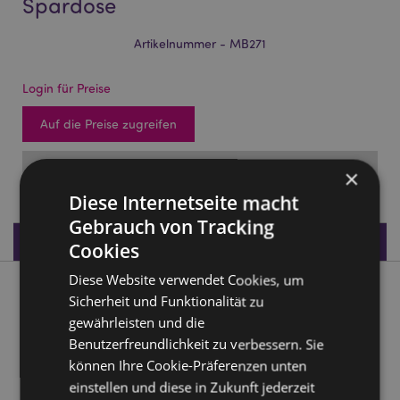
Spardose
Artikelnummer - MB271
Login für Preise
Auf die Preise zugreifen
FÄLLIG: 23/11/2026
×
Diese Internetseite macht
Gebrauch von Tracking
Produktdaten
Cookies
Diese Website verwendet Cookies, um
Produktbeschreibung
Sicherheit und Funktionalität zu
gewährleisten und die
Capybara Wasserschwein Keramik-Spardose
Benutzerfreundlichkeit zu verbessern. Sie
können Ihre Cookie-Präferenzen unten
Material:
Dolomitkeramik
einstellen und diese in Zukunft jederzeit
Produkthinweis:
Der Inhalt kann durch eine Öffnung