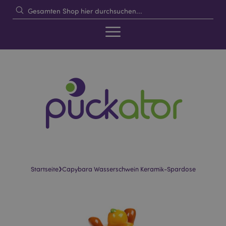
›
Startseite
Capybara Wasserschwein Keramik-Spardose
Skip
Skip
to
to
the
the
end
beginning