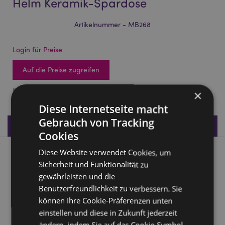
Helm Keramik-Spardose
Artikelnummer - MB268
Login für Preise
Auf die Preise zugreifen
62 auf Lager
×
Diese Internetseite macht
Gebrauch von Tracking
Produktdaten
Cookies
Diese Website verwendet Cookies, um
Produktbeschreibung
Sicherheit und Funktionalität zu
gewährleisten und die
Space Cadets Weltraum Astronaut Helm Keramik-Spardose
Benutzerfreundlichkeit zu verbessern. Sie
Material:
Dolomitkeramik
können Ihre Cookie-Präferenzen unten
Produkthinweis:
Der Inhalt kann durch eine Öffnung
einstellen und diese in Zukunft jederzeit
mit Stöpsel auf der Unterseite geleert werden.
ändern, indem Sie auf das Cookie-Symbol