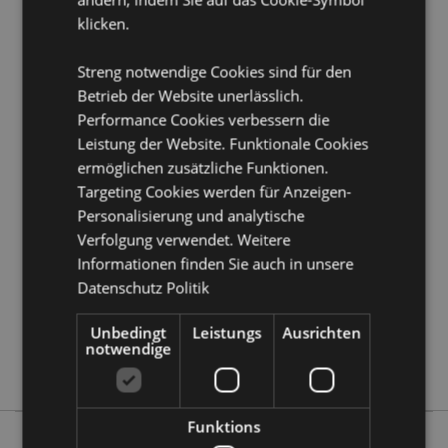
klicken.
Produkttressourcen:
Möchten Sie mehr über den Einkauf bei Puckator
Streng notwendige Cookies sind für den
erfahren?
Dann lesen Sie unseren
Leitfaden für
Betrieb der Website unerlässlich.
Kundeninformationen.
Performance Cookies verbessern die
Leistung der Website. Funktionale Cookies
ermöglichen zusätzliche Funktionen.
Produktattribute
Targeting Cookies werden für Anzeigen-
Mehr
Höhe 10cm Breite 11.5cm Tiefe 10cm
Personalisierung und analytische
Information
5055071506246
Verfolgung verwendet. Weitere
24
Informationen finden Sie auch in unsere
0.355000
Datenschutz Politik
Keine
Unbedingt
Leistungs
Ausrichten
Keine
notwendige
Keine
Funktions