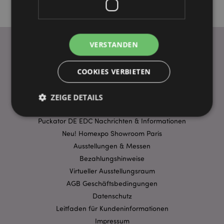
VERSTANDEN
WICHTIGE INFORMATION
COOKIES VERBIETEN
FAQ
Lieferbedingungen
ZEIGE DETAILS
Sonderangebote
Puckator DE EDC Nachrichten & Informationen
Neu! Homexpo Showroom Paris
Unbedingt notwendige
Leistungs
Ausstellungen & Messen
Ausrichten
Funktions
Bezahlungshinweise
Streng-notwendige-Cookies ermöglichen
Virtueller Ausstellungsraum
Kernfunktionen der Website wie die
AGB Geschäftsbedingungen
Benutzeranmeldung und die Kontoverwaltung.
Ohne unbedingt notwendige cookies kann die
Datenschutz
Website nicht richtig genutzt werden.
Leitfaden für Kundeninformationen
Provider
/
Impressum
Name
Abl