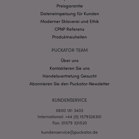
Domain
Preisgarantie
CookieScriptConsent
1 Mo
CookieScript
Dateneinspeisung für Kunden
.puckator.de
Moderner Sklaverei und Ethik
CPNP Referenz
Produktneuheiten
PUCKATOR TEAM
mage-cache-storage-section-
1 T
Adobe Inc.
Über uns
invalidation
www.puckator.de
Kontaktieren Sie uns
Handelsvertretung Gesucht
Abonnieren Sie den Puckator-Newsletter
Datenschutzbestimmungen von Google
PHPSESSID
1 Ta
PHP.net
Stun
.www.puckator.de
KUNDENSERVICE
0800 181 3403
International: +44 (0) 1579326301
Fax: 01579 321520
kundenservice@puckator.de