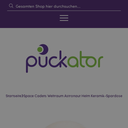
›
Startseite
Space Cadets Weltraum Astronaut Helm Keramik-Spardose
Skip
Skip
to
to
the
the
end
beginning