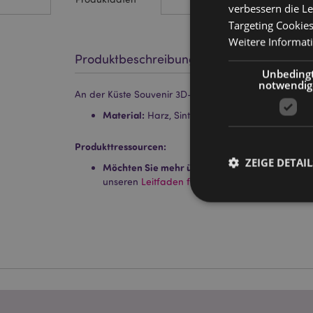
verbessern die Le
Targeting Cookie
Weitere Informat
Produktbeschreibung
Unbeding
notwendig
An der Küste Souvenir 3D-Magnet Seepferdchen, Mu
Material:
Harz, Sinterferrit-Magnet
Produkttressourcen:
ZEIGE DETAIL
Möchten Sie mehr über den Einkauf bei Puckat
unseren
Leitfaden für Kundeninformationen.
Streng-notwendige-C
Ohne unbedingt notwe
Name