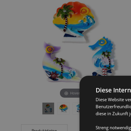
end
beginning
of
of
the
the
images
images
gallery
gallery
Diese Inter
Hover to zoom
Diese Website ve
Benutzerfreundlic
diese in Zukunft 
Streng notwendig
Produktdaten