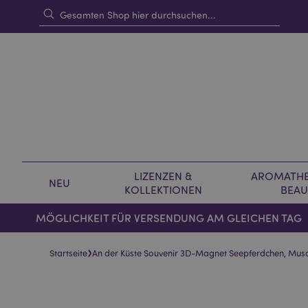
LIZENZEN &
AROMATHE
NEU
KOLLEKTIONEN
BEAU
MÖGLICHKEIT FÜR VERSENDUNG AM GLEICHEN TAG
›
Startseite
An der Küste Souvenir 3D-Magnet Seepferdchen, Musc
Skip
Skip
to
to
the
the