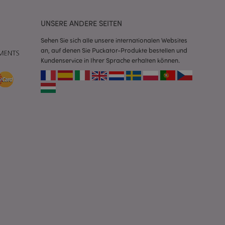
Script.com-Dienst
seinstellungen für
. Das Cookie-Banner
UNSERE ANDERE SEITEN
rdnungsgemäß
Sehen Sie sich alle unsere internationalen Websites
 um das
an, auf denen Sie Puckator-Produkte bestellen und
n im Browser zu
Kundenservice in Ihrer Sprache erhalten können.
Seiten zu
eneriert wird, die
ies ist eine
erwalten von
endet wird.
m eine zufällig
se, wie sie
e spezifisch sein.
e Beibehaltung des
zer zwischen den
andere
nutzer angezeigt
mmungsnachricht
gen. Die Nachricht
 nachdem sie dem
e Bereinigung des
Wenn das Cookie von