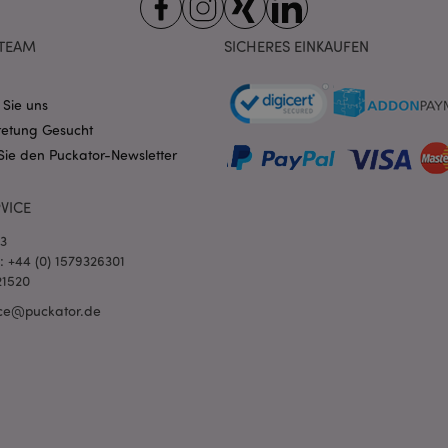
nt
1 Monat
Dieses Cookie wird vom Cookie-
CookieScript
verwendet, um die Einwilligung
.puckator.de
Besucher-Cookies zu speichern
TEAM
SICHERES EINKAUFEN
von Cookie-Script.com muss o
funktionieren.
-section-
1 Tag
Dieses Cookie wird verwendet,
Adobe Inc.
 Sie uns
Zwischenspeichern von Inhalte
www.puckator.de
erleichtern und das Laden von 
retung Gesucht
beschleunigen.
Datenschutzbestimmungen von Google
Sie den Puckator-Newsletter
1 Tag 16
Cookie, das von Anwendungen g
PHP.net
Stunden
auf der PHP-Sprache basieren. D
.www.puckator.de
allgemeine Kennung, die zum V
VICE
Benutzersitzungsvariablen verw
Normalerweise handelt es sich u
generierte Zahl. Die Art und Wei
03
verwendet wird, kann für die Sit
l: +44 (0) 1579326301
Ein gutes Beispiel ist jedoch di
Anmeldestatus für einen Benut
21520
Seiten.
ce@puckator.de
1 Tag 16
Verfolgt Fehlermeldungen und 
Adobe Inc.
Stunden
Benachrichtigungen, die dem Be
www.puckator.de
werden, z. B. die Cookie-Zusti
und verschiedene Fehlermeldun
wird aus dem Cookie gelöscht,
Käufer angezeigt wurde.
1 Tag
Der Wert dieses Cookies löst di
Adobe Inc.
lokalen Cache-Speichers aus. 
www.puckator.de