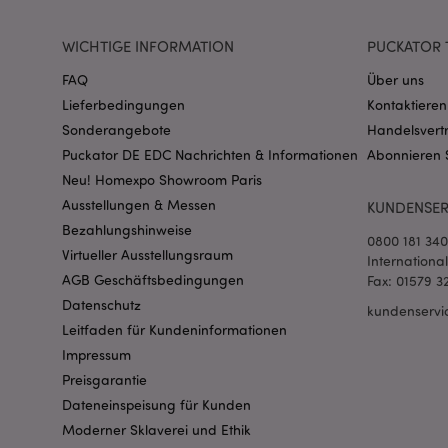
CookieScriptConse
WICHTIGE INFORMATION
PUCKATOR 
FAQ
Über uns
mage-cache-storage
Lieferbedingungen
Kontaktieren
invalidation
Sonderangebote
Handelsvert
Puckator DE EDC Nachrichten & Informationen
Abonnieren 
PHPSESSID
Neu! Homexpo Showroom Paris
Ausstellungen & Messen
KUNDENSER
Bezahlungshinweise
0800 181 34
Virtueller Ausstellungsraum
Internationa
AGB Geschäftsbedingungen
Fax: 01579 3
Datenschutz
kundenservi
mage-messages
Leitfaden für Kundeninformationen
Impressum
Preisgarantie
Dateneinspeisung für Kunden
mage-cache-sessid
Moderner Sklaverei und Ethik