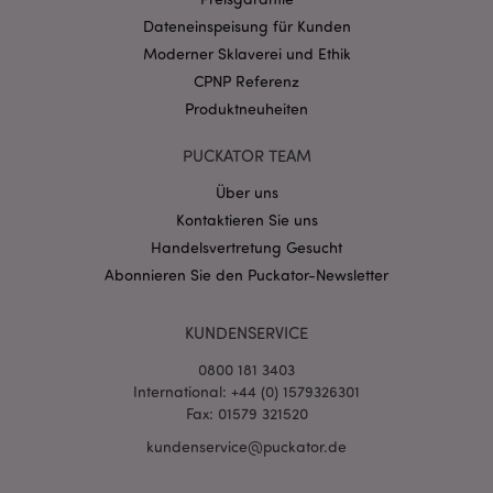
CookieScriptConsent
1 Mo
CookieScript
Dateneinspeisung für Kunden
.puckator.de
Moderner Sklaverei und Ethik
CPNP Referenz
Produktneuheiten
PUCKATOR TEAM
Über uns
mage-cache-storage-section-
1 T
Adobe Inc.
invalidation
www.puckator.de
Kontaktieren Sie uns
Handelsvertretung Gesucht
Abonnieren Sie den Puckator-Newsletter
Datenschutzbestimmungen von Google
PHPSESSID
1 Ta
PHP.net
KUNDENSERVICE
Stun
.www.puckator.de
0800 181 3403
International: +44 (0) 1579326301
Fax: 01579 321520
kundenservice@puckator.de