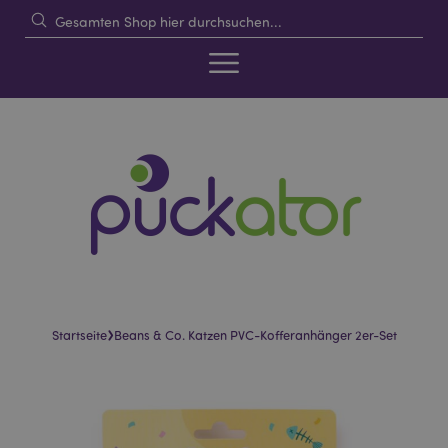
›
Startseite
Beans & Co. Katzen PVC-Kofferanhänger 2er-Set
Skip
Skip
to
to
the
the
end
beginning