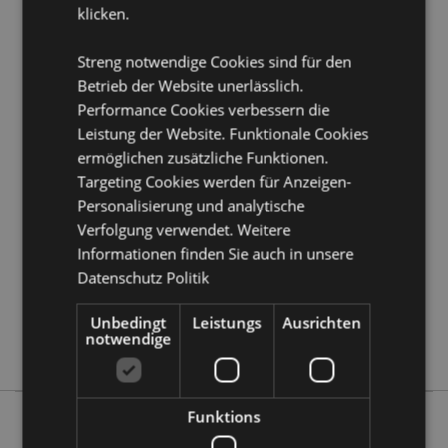
klicken.
Produkttressourcen:
Möchten Sie mehr über den Einkauf bei Puckator
Streng notwendige Cookies sind für den
erfahren?
Dann lesen Sie unseren
Leitfaden für
Betrieb der Website unerlässlich.
Kundeninformationen.
Performance Cookies verbessern die
Leistung der Website. Funktionale Cookies
Produktattribute
ermöglichen zusätzliche Funktionen.
Targeting Cookies werden für Anzeigen-
Mehr
5055071508486
Information
Personalisierung und analytische
288
Verfolgung verwendet. Weitere
0.036000
Informationen finden Sie auch in unsere
Keine
Datenschutz Politik
Keine
Keine
Unbedingt
Leistungs
Ausrichten
notwendige
Beans & Co Cats
Funktions