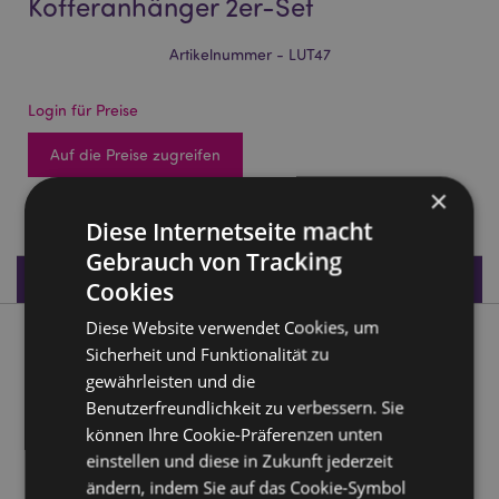
Kofferanhänger 2er-Set
Artikelnummer - LUT47
Login für Preise
Auf die Preise zugreifen
×
1074 auf Lager
Diese Internetseite macht
Gebrauch von Tracking
Produktdaten
Cookies
Diese Website verwendet Cookies, um
Produktbeschreibung
Sicherheit und Funktionalität zu
gewährleisten und die
Beans & Co. Katzen PVC-Kofferanhänger 2er-Set
Benutzerfreundlichkeit zu verbessern. Sie
können Ihre Cookie-Präferenzen unten
Material:
PVC
einstellen und diese in Zukunft jederzeit
Anzahl
2
ändern, indem Sie auf das Cookie-Symbol