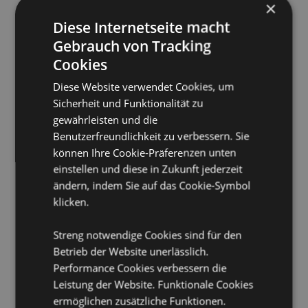
×
Sie bitte nicht, dieses Produkt zu kaufen. Andernfalls
wird es aus Ihrer Bestellung entfernt. Für weitere
Diese Internetseite macht
Informationen wenden Sie sich bitte an unseren
Gebrauch von Tracking
Kundenservice.
Lizenzierte Gebiete:
Åland-Inseln, Albanien, Andorra,
Cookies
Österreich, Aserbaidschan, Azoren (Portugal),
Diese Website verwendet Cookies, um
Balearen (Spanien), Weißrussland, Belgien, Bermuda,
Bosnien und Herzegowina, Bulgarien, Kanarische
Sicherheit und Funktionalität zu
Inseln (Spanien), Ceuta und Melilla, Chile, Korsika
gewährleisten und die
(Frankreich), Kroatien, Zypern, Tschechische Republik,
Benutzerfreundlichkeit zu verbessern. Sie
Dänemark, Estland, Finnland (Festland), Frankreich
können Ihre Cookie-Präferenzen unten
(Festland), Französisch-Guayana, Georgien,
einstellen und diese in Zukunft jederzeit
Deutschland, Gibraltar, Griechenland, Guadeloupe,
Guernsey (Kanalinseln), Heiliger Stuhl (Vatikanstadt),
ändern, indem Sie auf das Cookie-Symbol
Ungarn, Island, Irland, Isle of Man (Vereinigtes
klicken.
Königreich), Italien (Festland), Jersey (Kanalinseln),
Kosovo, Lettland, Liechtenstein, Litauen, Luxemburg,
Streng notwendige Cookies sind für den
Nordmazedonien, Madeira (Portugal), Malta,
Betrieb der Website unerlässlich.
Martinique, Mayotte, Moldawien, Montenegro,
Niederlande, Norwegen, Polen, Portugal (Festland),
Performance Cookies verbessern die
Réunion, Rumänien, Russland, Saint-Martin
Leistung der Website. Funktionale Cookies
(französischer Teil), Serbien, Sizilien (Italien), Slowakei,
ermöglichen zusätzliche Funktionen.
Slowenien, Spanien (Festland), Schweden, Schweiz,