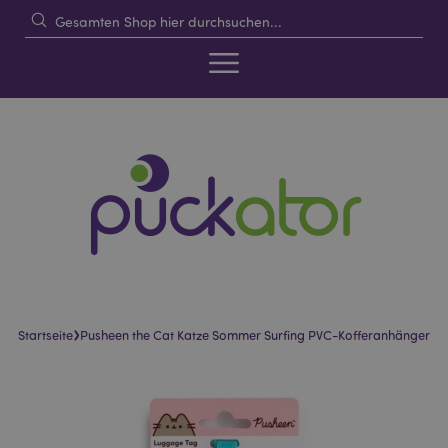
›
Startseite
Pusheen the Cat Katze Sommer Surfing PVC-Kofferanhänger
Skip
Skip
to
to
the
the
end
beginning