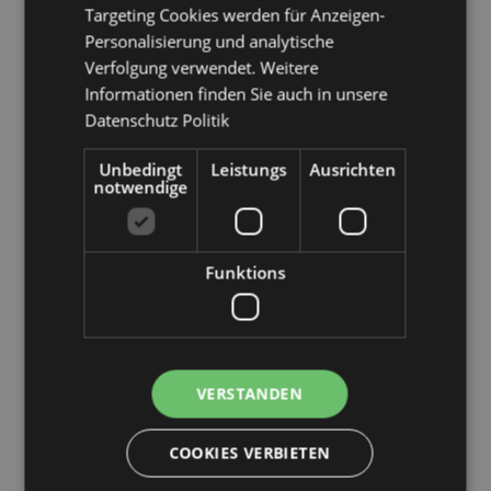
Targeting Cookies werden für Anzeigen-
Türkei, Ukraine, Vereinigtes Königreich (Festland),
Personalisierung und analytische
Vereinigtes Königreich (Nordirland, Highlands und
Inseln)
Verfolgung verwendet. Weitere
Informationen finden Sie auch in unsere
Produkttressourcen:
Datenschutz Politik
Möchten Sie mehr über den Einkauf bei Puckator
erfahren?
Unbedingt
Dann lesen Sie unseren
Leistungs
Ausrichten
Leitfaden für
notwendige
Kundeninformationen.
Produktattribute
Funktions
Mehr
Höhe 10.5cm Breite 9cm Tiefe 0.5cm
Information
5055071504112
288
0.052000
VERSTANDEN
Keine
Keine
COOKIES VERBIETEN
Keine