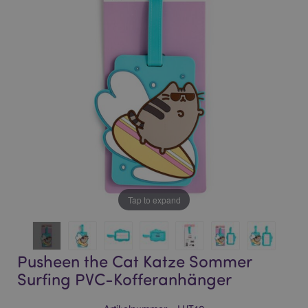
of
of
the
the
images
images
gallery
gallery
Tap to expand
Pusheen the Cat Katze Sommer
Surfing PVC-Kofferanhänger