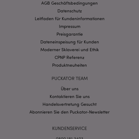
mage-cache-storage-section-
1 T
Adobe Inc.
AGB Geschäftsbedingungen
invalidation
www.puckator.de
Datenschutz
Leitfaden für Kundeninformationen
Impressum
Datenschutzbestimmungen von Google
Preisgarantie
PHPSESSID
1 Ta
PHP.net
Dateneinspeisung für Kunden
Stun
.www.puckator.de
Moderner Sklaverei und Ethik
CPNP Referenz
Produktneuheiten
PUCKATOR TEAM
Über uns
Kontaktieren Sie uns
Handelsvertretung Gesucht
Abonnieren Sie den Puckator-Newsletter
mage-messages
1 Ta
Adobe Inc.
KUNDENSERVICE
Stun
www.puckator.de
0800 181 3403