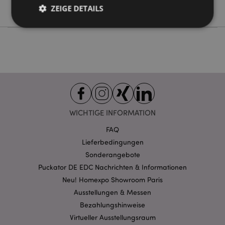
Pusheen, die Katze
ZEIGE DETAILS
Unbedingt notwendige
Leistungs
Ausrichten
Funktions
Streng-notwendige-Cookies ermöglichen
Kernfunktionen der Website wie die
Benutzeranmeldung und die Kontoverwaltung.
Ohne unbedingt notwendige cookies kann die
WICHTIGE INFORMATION
Website nicht richtig genutzt werden.
Provider
/
FAQ
Name
Abl
Domain
Lieferbedingungen
CookieScriptConsent
1 Mo
CookieScript
Sonderangebote
.puckator.de
Puckator DE EDC Nachrichten & Informationen
Neu! Homexpo Showroom Paris
Ausstellungen & Messen
Bezahlungshinweise
Virtueller Ausstellungsraum