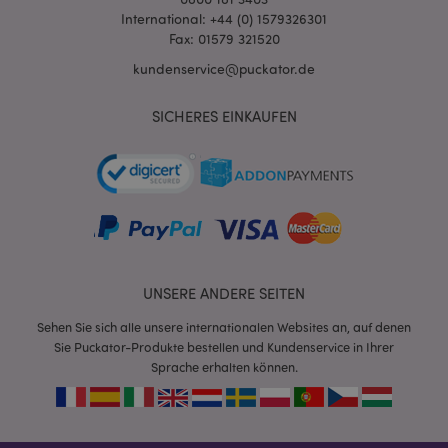
International: +44 (0) 1579326301
Fax: 01579 321520
kundenservice@puckator.de
SICHERES EINKAUFEN
mage-cache-sessid
1 T
Adobe Inc.
www.puckator.de
X-Magento-Vary
1 Ta
Adobe Inc.
Stun
UNSERE ANDERE SEITEN
www.puckator.de
Sehen Sie sich alle unsere internationalen Websites an, auf denen
Sie Puckator-Produkte bestellen und Kundenservice in Ihrer
Sprache erhalten können.