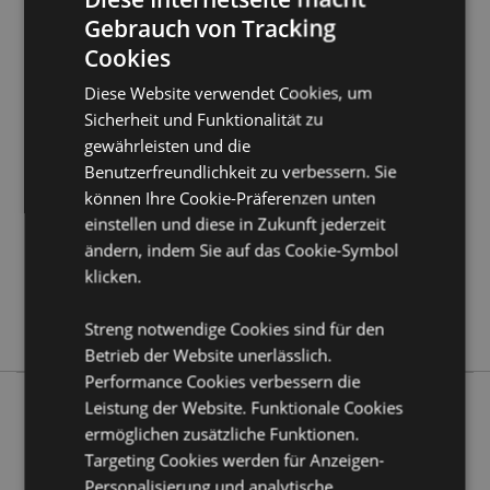
Kundeninformationen.
Gebrauch von Tracking
Cookies
Produktattribute
Diese Website verwendet Cookies, um
Mehr
Höhe 10.5cm Breite 6cm Tiefe 0.5cm
Sicherheit und Funktionalität zu
Information
gewährleisten und die
5055071721700
Benutzerfreundlichkeit zu verbessern. Sie
288
können Ihre Cookie-Präferenzen unten
0.046000
einstellen und diese in Zukunft jederzeit
Keine
ändern, indem Sie auf das Cookie-Symbol
Keine
klicken.
Keine
London
Streng notwendige Cookies sind für den
Betrieb der Website unerlässlich.
Performance Cookies verbessern die
Leistung der Website. Funktionale Cookies
ermöglichen zusätzliche Funktionen.
Mehr von diesem Produktsortiment
Targeting Cookies werden für Anzeigen-
Personalisierung und analytische