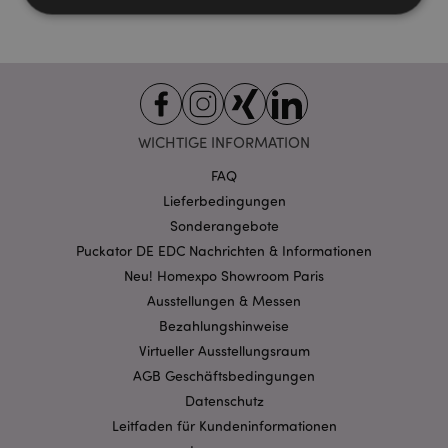
Unbedingt notwendige
Leistungs
Ausrichten
Funktions
Streng-notwendige-Cookies ermöglichen
Kernfunktionen der Website wie die
WICHTIGE INFORMATION
Benutzeranmeldung und die Kontoverwaltung.
Ohne unbedingt notwendige cookies kann die
FAQ
Website nicht richtig genutzt werden.
Lieferbedingungen
Provider
/
Name
Abl
Sonderangebote
Domain
Puckator DE EDC Nachrichten & Informationen
CookieScriptConsent
1 Mo
CookieScript
.puckator.de
Neu! Homexpo Showroom Paris
Ausstellungen & Messen
Bezahlungshinweise
Virtueller Ausstellungsraum
AGB Geschäftsbedingungen
Datenschutz
mage-cache-storage-section-
1 T
Adobe Inc.
Leitfaden für Kundeninformationen
invalidation
www.puckator.de