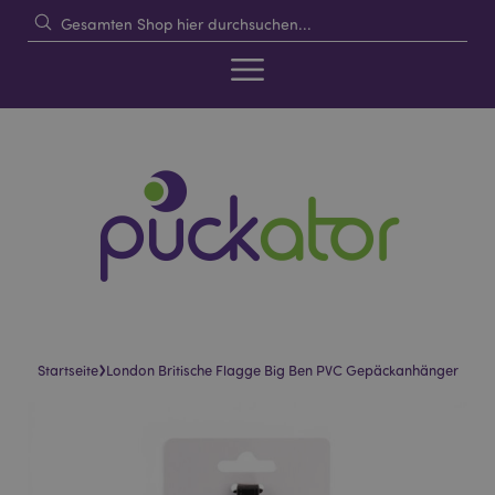
›
Startseite
London Britische Flagge Big Ben PVC Gepäckanhänger
Skip
Skip
to
to
the
the
end
beginning