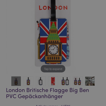
of
of
the
the
images
images
gallery
gallery
Tap to expand
London Britische Flagge Big Ben
PVC Gepäckanhänger