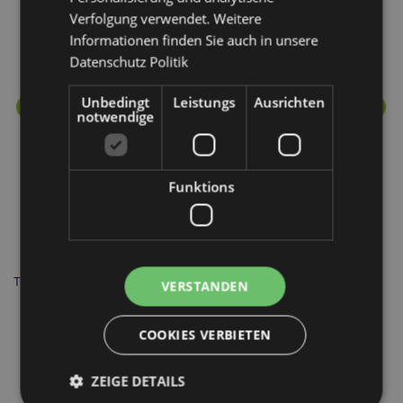
Verfolgung verwendet. Weitere
Informationen finden Sie auch in unsere
Datenschutz Politik
Unbedingt
Leistungs
Ausrichten
notwendige
Funktions
The Queen Königin Solar Pal Wackelfigur
Lo
VERSTANDEN
COOKIES VERBIETEN
FF30
3467 auf Lager
ZEIGE DETAILS