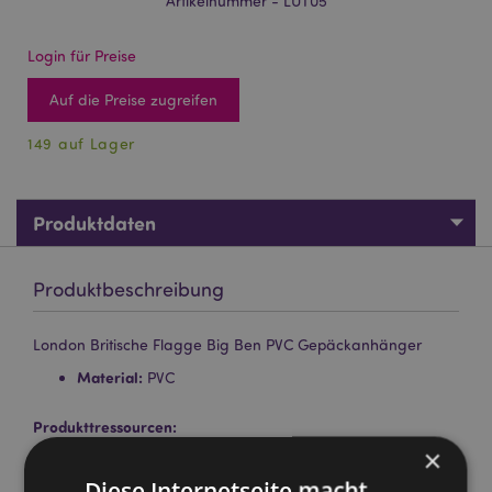
Artikelnummer - LUT05
Login für Preise
Auf die Preise zugreifen
149 auf Lager
Produktdaten
Produktbeschreibung
London Britische Flagge Big Ben PVC Gepäckanhänger
Material:
PVC
Produkttressourcen:
×
Möchten Sie mehr über den Einkauf bei Puckator
erfahren?
Dann lesen Sie unseren
Leitfaden für
Diese Internetseite macht