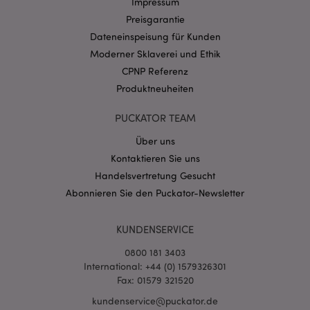
Impressum
Preisgarantie
Dateneinspeisung für Kunden
Datenschutzbestimmungen von Google
Moderner Sklaverei und Ethik
PHPSESSID
1 Ta
PHP.net
Stun
.www.puckator.de
CPNP Referenz
Produktneuheiten
PUCKATOR TEAM
Über uns
Kontaktieren Sie uns
Handelsvertretung Gesucht
Abonnieren Sie den Puckator-Newsletter
KUNDENSERVICE
mage-messages
1 Ta
Adobe Inc.
0800 181 3403
Stun
www.puckator.de
International: +44 (0) 1579326301
Fax: 01579 321520
kundenservice@puckator.de