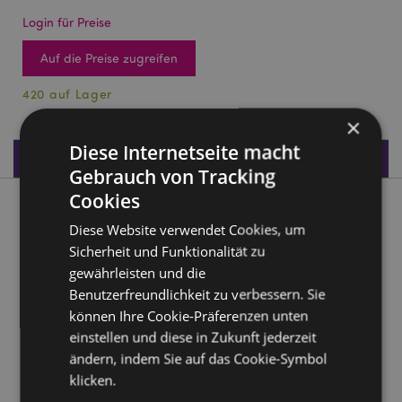
Login für Preise
Auf die Preise zugreifen
420 auf Lager
×
Diese Internetseite macht
Produktdaten
Gebrauch von Tracking
Cookies
Produktbeschreibung
Diese Website verwendet Cookies, um
Sicherheit und Funktionalität zu
London Bus PVC Gepäckanhänger
gewährleisten und die
Material:
PVC
Benutzerfreundlichkeit zu verbessern. Sie
können Ihre Cookie-Präferenzen unten
Produkttressourcen:
einstellen und diese in Zukunft jederzeit
Möchten Sie mehr über den Einkauf bei Puckator
ändern, indem Sie auf das Cookie-Symbol
erfahren?
Dann lesen Sie unseren
Leitfaden für
klicken.
Kundeninformationen.