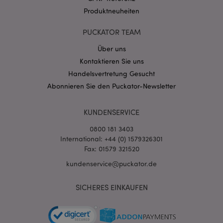
Produktneuheiten
PUCKATOR TEAM
Über uns
Kontaktieren Sie uns
mage-cache-storage-section-
1 T
Adobe Inc.
Handelsvertretung Gesucht
invalidation
www.puckator.de
Abonnieren Sie den Puckator-Newsletter
KUNDENSERVICE
Datenschutzbestimmungen von Google
PHPSESSID
1 Ta
PHP.net
0800 181 3403
Stun
.www.puckator.de
International: +44 (0) 1579326301
Fax: 01579 321520
kundenservice@puckator.de
SICHERES EINKAUFEN