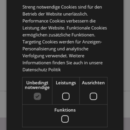
Streng notwendige Cookies sind für den
Betrieb der Website unerlässlich.
Produktattribute
Performance Cookies verbessern die
Mehr
Höhe 7.5cm Breite 11.5cm Tiefe 0.5cm
Leistung der Website. Funktionale Cookies
Information
5055071751585
ermöglichen zusätzliche Funktionen.
288
Targeting Cookies werden für Anzeigen-
0.049000
Personalisierung und analytische
Keine
Verfolgung verwendet. Weitere
Keine
Informationen finden Sie auch in unsere
Datenschutz Politik
Keine
London
Unbedingt
Leistungs
Ausrichten
notwendige
Funktions