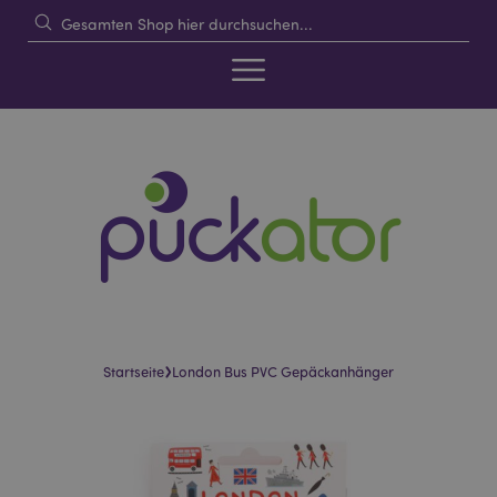
›
Startseite
London Bus PVC Gepäckanhänger
Skip
Skip
to
to
the
the
end
beginning