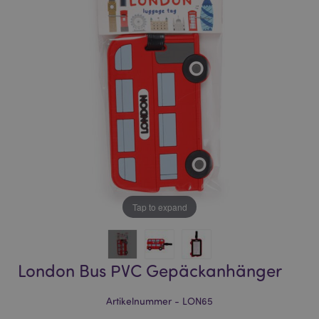
of
of
the
the
images
images
gallery
gallery
Tap to expand
London Bus PVC Gepäckanhänger
Artikelnummer - LON65