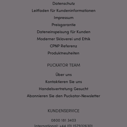
invalidation
www.puckator.de
Datenschutz
Leitfaden für Kundeninformationen
Impressum
Datenschutzbestimmungen von Google
Preisgarantie
PHPSESSID
1 Ta
PHP.net
Dateneinspeisung für Kunden
Stun
.www.puckator.de
Moderner Sklaverei und Ethik
CPNP Referenz
Produktneuheiten
PUCKATOR TEAM
Über uns
Kontaktieren Sie uns
Handelsvertretung Gesucht
Abonnieren Sie den Puckator-Newsletter
KUNDENSERVICE
mage-messages
1 Ta
Adobe Inc.
Stun
www.puckator.de
0800 181 3403
International: +44 (0) 1579326301