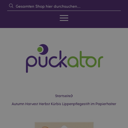
›
Startseite
Autumn Harvest Herbst Kürbis Lippenpflegestift im Papierhalter
Skip
Skip
to
to
the
the