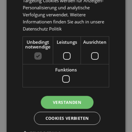
Targeting Cookies werden für Anzeigen-
Personalisierung und analytische
Verfolgung verwendet. Weitere
Informationen finden Sie auch in unsere
Datenschutz Politik
Unbedingt
Leistungs
Ausrichten
notwendige
Produktattribute
Funktions
Mehr
Höhe 7.5cm Breite 2cm Tiefe 2cm
Information
5055071799167
240
0.032000
VERSTANDEN
Ja
Keine
COOKIES VERBIETEN
Keine
Autumn Harvest