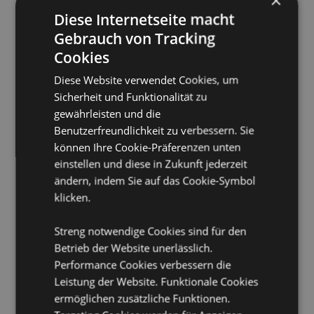
×
Mindesthaltbarkeitsdatum sind auf dem Artikel
Diese Internetseite macht
angegeben.
Gebrauch von Tracking
Palmölfrei:
Ja
Cookies
Glutenfrei:
Ja
Diese Website verwendet Cookies, um
Keine Tierversuche:
Ja
Sicherheit und Funktionalität zu
Vegan:
Ja
gewährleisten und die
Öko-Zertifikat:
Plastikfrei
Benutzerfreundlichkeit zu verbessern. Sie
können Ihre Cookie-Präferenzen unten
Sicherheitshinweis:
Dies ist kein Spielzeug oder
einstellen und diese in Zukunft jederzeit
Lebensmittel.
ändern, indem Sie auf das Cookie-Symbol
CPNP:
TBC
klicken.
Produkttressourcen:
Streng notwendige Cookies sind für den
Möchten Sie mehr über den Einkauf bei Puckator
Betrieb der Website unerlässlich.
erfahren?
Dann lesen Sie unseren
Leitfaden für
Performance Cookies verbessern die
Kundeninformationen.
Leistung der Website. Funktionale Cookies
ermöglichen zusätzliche Funktionen.