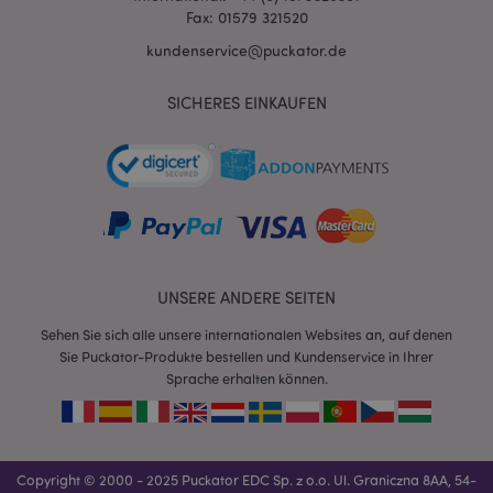
Fax: 01579 321520
kundenservice@puckator.de
SICHERES EINKAUFEN
mage-cache-sessid
1 T
Adobe Inc.
www.puckator.de
X-Magento-Vary
1 Ta
Adobe Inc.
UNSERE ANDERE SEITEN
Stun
www.puckator.de
Sehen Sie sich alle unsere internationalen Websites an, auf denen
Sie Puckator-Produkte bestellen und Kundenservice in Ihrer
Sprache erhalten können.
Copyright © 2000 - 2025 Puckator EDC Sp. z o.o. Ul. Graniczna 8AA, 54-