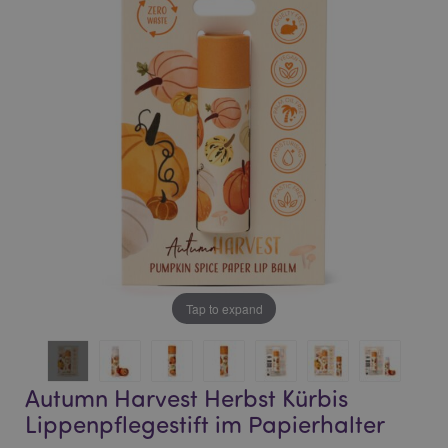
end
beginning
of
of
the
the
images
images
gallery
gallery
Tap to expand
Autumn Harvest Herbst Kürbis
Lippenpflegestift im Papierhalter