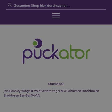
›
Startseite
Jan Pashley Wings & Wildflowers Vögel & Wildblumen Lunchboxen
Brotdosen 3er-Set S/M/L
Skip
Skip
to
to