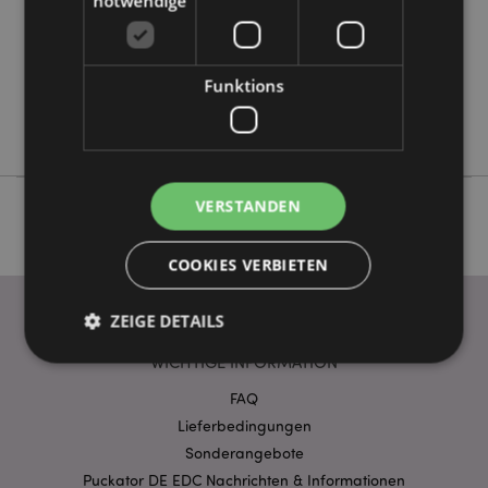
notwendige
0.157000
Keine
Ja
Funktions
Keine
Adoramals
VERSTANDEN
COOKIES VERBIETEN
ZEIGE DETAILS
WICHTIGE INFORMATION
FAQ
Unbedingt notwendige
Leistungs
Lieferbedingungen
Ausrichten
Funktions
Sonderangebote
Streng-notwendige-Cookies ermöglichen
Puckator DE EDC Nachrichten & Informationen