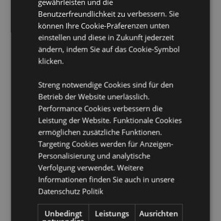
gewährleisten und die
Anzahl im Set:
3
Benutzerfreundlichkeit zu verbessern. Sie
BPA-frei:
Ja
können Ihre Cookie-Präferenzen unten
einstellen und diese in Zukunft jederzeit
Produkthinweis:
Die Lunchboxen lassen sich zur
einfachen Aufbewahrung ineinander stapeln
ändern, indem Sie auf das Cookie-Symbol
klicken.
Volumen:
Klein: 250ml, Mittelgroß: 350ml, Groß: 550ml
Produkttressourcen:
Streng notwendige Cookies sind für den
Betrieb der Website unerlässlich.
Möchten Sie mehr über den Einkauf bei Puckator
Performance Cookies verbessern die
erfahren?
Dann lesen Sie unseren
Leitfaden für
Kundeninformationen.
Leistung der Website. Funktionale Cookies
ermöglichen zusätzliche Funktionen.
Targeting Cookies werden für Anzeigen-
Produktattribute
Personalisierung und analytische
Mehr
Extra Groß 6 x 13 x 13cm Groß 5.5 x 11 x 11cm
Verfolgung verwendet. Weitere
Information
Mittel 4.5 x 9.5 x 9.5cm Eingesteckt Höhe 6cm Breite 13cm
Informationen finden Sie auch in unsere
Tiefe 13cm
Datenschutz Politik
5056848202989
48
Unbedingt
Leistungs
Ausrichten