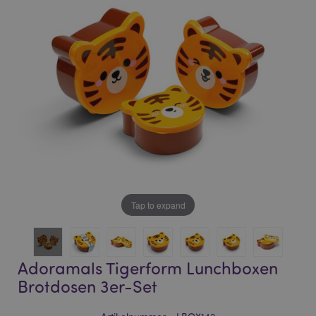
of
of
the
the
images
images
gallery
gallery
Tap to expand
Adoramals Tigerform Lunchboxen
Brotdosen 3er-Set