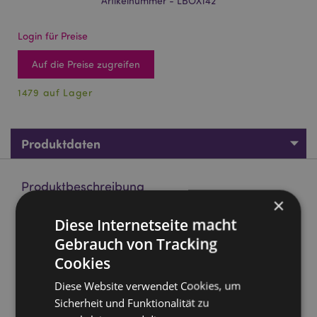
Artikelnummer - LBOX142
Login für Preise
Auf die Preise zugreifen
1479 auf Lager
Produktdaten
Produktbeschreibung
×
Diese Internetseite macht
Adoramals Tigerform Lunchboxen Brotdosen 3er-Set
Gebrauch von Tracking
Material:
Polypropylen
Cookies
Lebensmittelecht:
Ja
Diese Website verwendet Cookies, um
Mikrowellengeeignet:
Nein
Sicherheit und Funktionalität zu
Spülmaschinenfest:
Nein