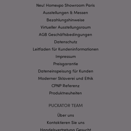
Kernfunktionen der Website wie die
Neu! Homexpo Showroom Paris
Benutzeranmeldung und die Kontoverwaltung.
Ohne unbedingt notwendige cookies kann die
Ausstellungen & Messen
Website nicht richtig genutzt werden.
Bezahlungshinweise
Provider
/
Virtueller Ausstellungsraum
Name
Abl
Domain
AGB Geschäftsbedingungen
CookieScriptConsent
1 Mo
CookieScript
Datenschutz
.puckator.de
Leitfaden für Kundeninformationen
Impressum
Preisgarantie
Dateneinspeisung für Kunden
Moderner Sklaverei und Ethik
mage-cache-storage-section-
1 T
Adobe Inc.
CPNP Referenz
invalidation
www.puckator.de
Produktneuheiten
PUCKATOR TEAM
Datenschutzbestimmungen von Google
Über uns
PHPSESSID
1 Ta
PHP.net
Stun
.www.puckator.de
Kontaktieren Sie uns
Handelsvertretung Gesucht