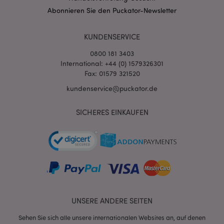
Abonnieren Sie den Puckator-Newsletter
KUNDENSERVICE
0800 181 3403
International: +44 (0) 1579326301
Fax: 01579 321520
kundenservice@puckator.de
SICHERES EINKAUFEN
mage-messages
1 Ta
Adobe Inc.
Stun
www.puckator.de
UNSERE ANDERE SEITEN
mage-cache-sessid
1 T
Adobe Inc.
www.puckator.de
Sehen Sie sich alle unsere internationalen Websites an, auf denen