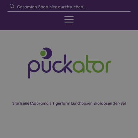
›
Startseite
Adoramals Tigerform Lunchboxen Brotdosen 3er-Set
Skip
Skip
to
to
the
the
end
beginning