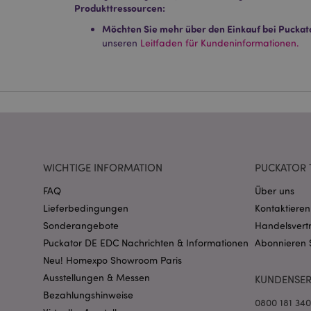
Produkttressourcen:
PHPSESSID
Möchten Sie mehr über den Einkauf bei Puckat
unseren
Leitfaden für Kundeninformationen.
mage-messages
WICHTIGE INFORMATION
PUCKATOR 
FAQ
Über uns
mage-cache-sessid
Lieferbedingungen
Kontaktieren
Sonderangebote
Handelsvert
Puckator DE EDC Nachrichten & Informationen
Abonnieren 
Neu! Homexpo Showroom Paris
X-Magento-Vary
Ausstellungen & Messen
KUNDENSER
Bezahlungshinweise
0800 181 34