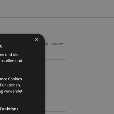
×
te 15.5cm Tiefe 14cm Besteck 12.5x3cm
s
ten und die
7
instellen und
mance Cookies
 Funktionen.
ng verwendet.
Funktions