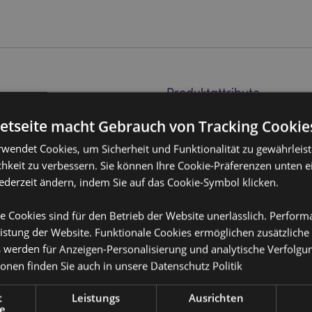
Produktattribute
Mehr
Abmessungen
Höhe 9cm Brei
netseite macht Gebrauch von Tracking Cookie
Information
esteck & Clipverschluss
rwendet Cookies, um Sicherheit und Funktionalität zu gewährleis
EAN-Nummer
505507151183
hkeit zu verbessern. Sie können Ihre Cookie-Präferenzen unten e
Kartonmenge
48
jederzeit ändern, indem Sie auf das Cookie-Symbol klicken.
Gewicht (kg)
0.208000
e Cookies sind für den Betrieb der Website unerlässlich. Perfor
istung der Website. Funktionale Cookies ermöglichen zusätzliche
IM SALE
Keine
s werden für Anzeigen-Personalisierung und analytische Verfolgu
NEU
Keine
ionen finden Sie auch in unsere
Datenschutz Politik
en aufgeführten Länder
PROMO
Keine
t
Leistungs
Ausrichten
r Gebiete befinden, versuchen Sie
e
 es aus Ihrer Bestellung entfernt.