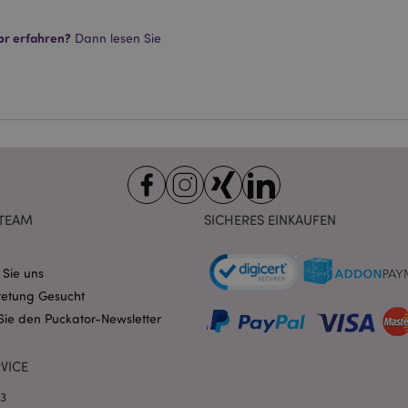
beschleunigen.
Datenschutzbestimmungen von Google
1 Tag 16
Cookie, das von Anwendungen g
or erfahren?
PHP.net
Dann lesen Sie
Stunden
auf der PHP-Sprache basieren. D
.www.puckator.de
allgemeine Kennung, die zum V
Benutzersitzungsvariablen verw
Normalerweise handelt es sich u
generierte Zahl. Die Art und Wei
verwendet wird, kann für die Sit
Ein gutes Beispiel ist jedoch di
Anmeldestatus für einen Benut
Seiten.
1 Tag 16
Verfolgt Fehlermeldungen und 
Adobe Inc.
Stunden
Benachrichtigungen, die dem Be
www.puckator.de
werden, z. B. die Cookie-Zusti
und verschiedene Fehlermeldun
TEAM
SICHERES EINKAUFEN
wird aus dem Cookie gelöscht,
Käufer angezeigt wurde.
1 Tag
Der Wert dieses Cookies löst di
Adobe Inc.
 Sie uns
lokalen Cache-Speichers aus. 
www.puckator.de
der Backend-Anwendung entfern
retung Gesucht
der Administrator den lokalen S
Sie den Puckator-Newsletter
den Cookie-Wert auf true.
1 Tag 16
Das X-Magento-Vary-Cookie wi
Adobe Inc.
Stunden
System verwendet, um hervorzu
www.puckator.de
VICE
von einem Benutzer angefordert
Seite geändert wurde. Es ermögl
Speicherung verschiedener Ver
03