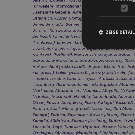
Für weitere Informationen wenden Sie sich bitte an 
Lizenzierte Gebiete:
Åland-Inseln, Albanien, Algerien
Österreich, Azoren (Portugal), Bahrain, Balearen (Spa
Benin, Bermuda, Bosnien und Herzegowina, Botswana,
Burundi, Kambodscha, Kanada, Kanarische Inseln (Sp
ZEIGE DETAIL
Zentralafrikanische Republik, Ceuta und Melilla, Tsc
(Frankreich), Elfenbeinküste, Kroatien, Zypern, Tsche
Dschibuti, Ägypten, Äquatorialguinea, Eritrea, Estland,
Frankreich (Festland), Französisch-Guayana, Gabun,
Gibraltar, Griechenland, Guadeloupe, Guernsey (Kanal
Heiliger Stuhl (Vatikanstadt), Ungarn, Island, Iran, Irak
Königreich), Italien (Festland), Jersey (Kanalinseln), Jo
Streng-notwendige-C
Ohne unbedingt notwe
Libanon, Lesotho, Liberia, Libysch-Arabische Dschamah
Luxemburg, Nordmazedonien, Madagaskar, Madeira (P
Name
Martinique, Mauretanien, Mauritius, Mayotte, Mold
Marokko, Mosambik, Namibia, Niederlande, Neuseelan
CookieScriptConse
Oman, Papua-Neuguinea, Polen, Portugal (Festland),
Ruanda, Saint-Martin (französischer Teil), San Marin
Senegal, Serbien, Seychellen, Sizilien (Italien), Sierr
Somalia, Südafrika, Spanien (Festland), Sudan, Eswat
mage-cache-storage
Tansania, Togo, Tunesien, Uganda, Ukraine, Vereinigte
invalidation
Vereinigtes Königreich (Nordirland, Highlands und I