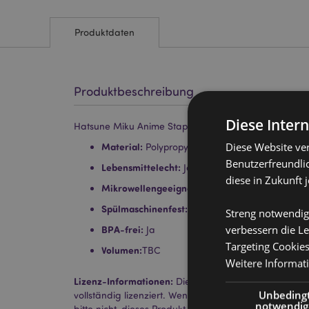
Produktdaten
Produktbeschreibung
Diese Inter
Hatsune Miku Anime Stapelbare Bento-Lunchbox mit B
Diese Website ve
Material:
Polypropylen
Benutzerfreundlic
Lebensmittelecht:
Ja
diese in Zukunft 
Mikrowellengeeignet:
Nein
Spülmaschinenfest:
Nein
Streng notwendig
verbessern die Le
BPA-frei:
Ja
Targeting Cookie
Volumen:
TBC
Weitere Informat
Lizenz-Informationen:
Dieses Produkt ist für die unt
Unbeding
vollständig lizenziert. Wenn Sie sich außerhalb diese
notwendig
bitte nicht, dieses Produkt zu kaufen. Andernfalls wird