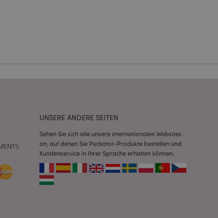
eneriert wird, die
ies ist eine
erwalten von
endet wird.
m eine zufällig
se, wie sie
e spezifisch sein.
e Beibehaltung des
zer zwischen den
andere
nutzer angezeigt
mmungsnachricht
gen. Die Nachricht
UNSERE ANDERE SEITEN
 nachdem sie dem
Sehen Sie sich alle unsere internationalen Websites
e Bereinigung des
an, auf denen Sie Puckator-Produkte bestellen und
Wenn das Cookie von
Kundenservice in Ihrer Sprache erhalten können.
t wird, bereinigt
peicher und setzt
rd vom Magento 2-
heben, dass die
e Version einer
icht die
sionen derselben