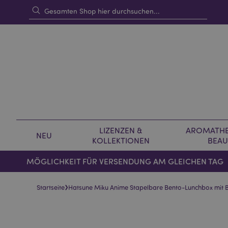
LIZENZEN &
AROMATHE
NEU
KOLLEKTIONEN
BEAU
MÖGLICHKEIT FÜR VERSENDUNG AM GLEICHEN TAG
›
Startseite
Hatsune Miku Anime Stapelbare Bento-Lunchbox mit Be
Skip
Skip
to
to
the
the