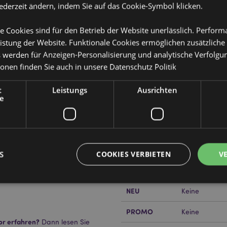
jederzeit ändern, indem Sie auf das Cookie-Symbol klicken.
e Cookies sind für den Betrieb der Website unerlässlich. Perfor
istung der Website. Funktionale Cookies ermöglichen zusätzliche
s werden für Anzeigen-Personalisierung und analytische Verfolgu
ionen finden Sie auch in unsere
Datenschutz Politik
Produktattribute
Mehr
Abmessungen
Höhe 48cm Br
t
Leistungs
Ausrichten
Information
he mit Reißverschluss
e
EAN-Nummer
opylen-Gurtbandgriffen
505507151530
Kartonmenge
100
Gewicht (kg)
0.222000
S
COOKIES VERBIETEN
V
IM SALE
Keine
NEU
Keine
Unbedingt notwendige
Leistungs
Ausrichten
Funktions
PROMO
Keine
or erfahren?
Dann lesen Sie
ookies ermöglichen Kernfunktionen der Website wie die Benutzeranmeldung und die 