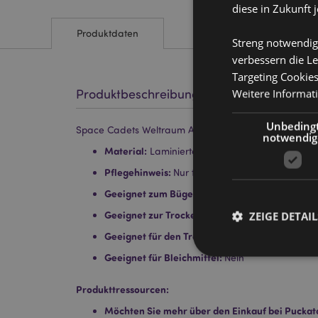
diese in Zukunft 
Produktdaten
Streng notwendig
verbessern die Le
Targeting Cookie
Weitere Informat
Produktbeschreibung
Unbeding
Space Cadets Weltraum Astronaut Aufbewahrungstasc
notwendig
Material:
Laminiertes Polypropylen mit Polypr
Pflegehinweis:
Nur feucht abwischen
Geeignet zum Bügeln:
Nein
Geeignet zur Trockenreinigung:
ZEIGE DETAIL
Nein
Geeignet für den Trockner:
Nein
Geeignet für Bleichmittel:
Nein
Produkttressourcen:
Möchten Sie mehr über den Einkauf bei Puckat
Streng-notwendige-C