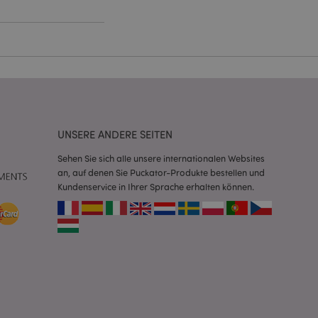
Script.com-Dienst
seinstellungen für
. Das Cookie-Banner
rdnungsgemäß
 um das
n im Browser zu
UNSERE ANDERE SEITEN
Seiten zu
Sehen Sie sich alle unsere internationalen Websites
eneriert wird, die
an, auf denen Sie Puckator-Produkte bestellen und
ies ist eine
Kundenservice in Ihrer Sprache erhalten können.
erwalten von
endet wird.
m eine zufällig
se, wie sie
e spezifisch sein.
e Beibehaltung des
zer zwischen den
andere
nutzer angezeigt
mmungsnachricht
gen. Die Nachricht