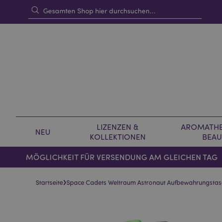
LIZENZEN &
AROMATHE
NEU
KOLLEKTIONEN
BEAU
MÖGLICHKEIT FÜR VERSENDUNG AM GLEICHEN TAG
›
Startseite
Space Cadets Weltraum Astronaut Aufbewahrungstasc
Skip
Skip
to
to
the
the