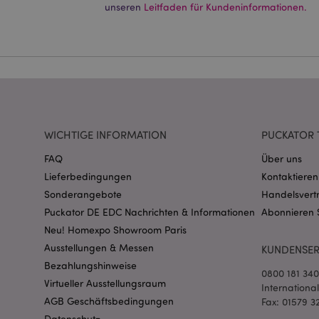
Ohne unbedingt notwe
unseren
Leitfaden für Kundeninformationen.
Name
CookieScriptConse
mage-cache-storage
invalidation
WICHTIGE INFORMATION
PUCKATOR 
FAQ
Über uns
PHPSESSID
Lieferbedingungen
Kontaktieren
Sonderangebote
Handelsvert
Puckator DE EDC Nachrichten & Informationen
Abonnieren 
Neu! Homexpo Showroom Paris
Ausstellungen & Messen
KUNDENSER
Bezahlungshinweise
0800 181 34
mage-messages
Virtueller Ausstellungsraum
Internationa
AGB Geschäftsbedingungen
Fax: 01579 3
Datenschutz