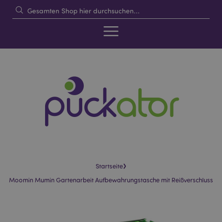
›
Startseite
Moomin Mumin Gartenarbeit Aufbewahrungstasche mit Reißverschluss
Skip
Skip
to
to
the
the