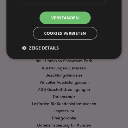
VERSTANDEN
WICHTIGE INFORMATION
FAQ
COOKIES VERBIETEN
Lieferbedingungen
Sonderangebote
ZEIGE DETAILS
Puckator DE EDC Nachrichten & Informationen
Neu! Homexpo Showroom Paris
Ausstellungen & Messen
Unbedingt notwendige
Leistungs
Bezahlungshinweise
Ausrichten
Funktions
Virtueller Ausstellungsraum
AGB Geschäftsbedingungen
Streng-notwendige-Cookies ermöglichen
Kernfunktionen der Website wie die
Datenschutz
Benutzeranmeldung und die Kontoverwaltung.
Ohne unbedingt notwendige cookies kann die
Leitfaden für Kundeninformationen
Website nicht richtig genutzt werden.
Impressum
Provider
/
Preisgarantie
Name
Abl
Domain
Dateneinspeisung für Kunden