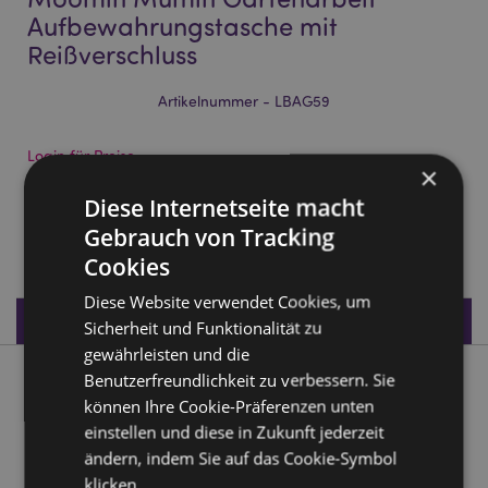
Aufbewahrungstasche mit
Reißverschluss
Artikelnummer - LBAG59
Login für Preise
×
Auf die Preise zugreifen
Diese Internetseite macht
Gebrauch von Tracking
648 auf Lager
Cookies
Diese Website verwendet Cookies, um
Produktdaten
Sicherheit und Funktionalität zu
gewährleisten und die
Benutzerfreundlichkeit zu verbessern. Sie
Produktbeschreibung
können Ihre Cookie-Präferenzen unten
einstellen und diese in Zukunft jederzeit
Moomin Mumin Gartenarbeit Aufbewahrungstasche mit
ändern, indem Sie auf das Cookie-Symbol
Reißverschluss
klicken.