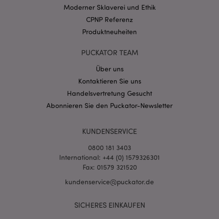
CookieScriptConsent
1 Mo
CookieScript
Moderner Sklaverei und Ethik
.puckator.de
CPNP Referenz
Produktneuheiten
PUCKATOR TEAM
Über uns
mage-cache-storage-section-
1 T
Adobe Inc.
Kontaktieren Sie uns
invalidation
www.puckator.de
Handelsvertretung Gesucht
Abonnieren Sie den Puckator-Newsletter
Datenschutzbestimmungen von Google
KUNDENSERVICE
PHPSESSID
1 Ta
PHP.net
Stun
.www.puckator.de
0800 181 3403
International: +44 (0) 1579326301
Fax: 01579 321520
kundenservice@puckator.de
SICHERES EINKAUFEN