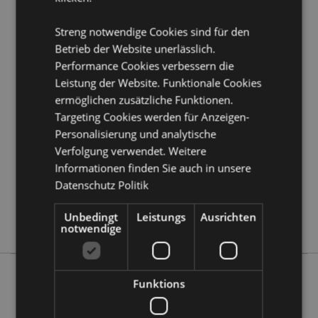
Material:
Laminiertes Polypropylen mit Polypropylen-
Gurtbandgriffen
Streng notwendige Cookies sind für den
Betrieb der Website unerlässlich.
Produktattribute
Performance Cookies verbessern die
Leistung der Website. Funktionale Cookies
Mehr
Höhe 48cm Breite 55cm Tiefe 28cm
ermöglichen zusätzliche Funktionen.
Information
5055071508561
Targeting Cookies werden für Anzeigen-
100
Personalisierung und analytische
0.227000
Verfolgung verwendet. Weitere
Keine
Informationen finden Sie auch in unsere
Keine
Datenschutz Politik
Keine
Unbedingt
Leistungs
Ausrichten
Mumin
notwendige
Funktions