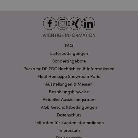
CookieScriptConsent
1 Mo
CookieScript
.puckator.de
WICHTIGE INFORMATION
FAQ
Lieferbedingungen
mage-cache-storage-section-
1 T
Adobe Inc.
invalidation
www.puckator.de
Sonderangebote
Puckator DE EDC Nachrichten & Informationen
Neu! Homexpo Showroom Paris
Datenschutzbestimmungen von Google
Ausstellungen & Messen
PHPSESSID
1 Ta
PHP.net
Bezahlungshinweise
Stun
.www.puckator.de
Virtueller Ausstellungsraum
AGB Geschäftsbedingungen
Datenschutz
Leitfaden für Kundeninformationen
Impressum
Preisgarantie