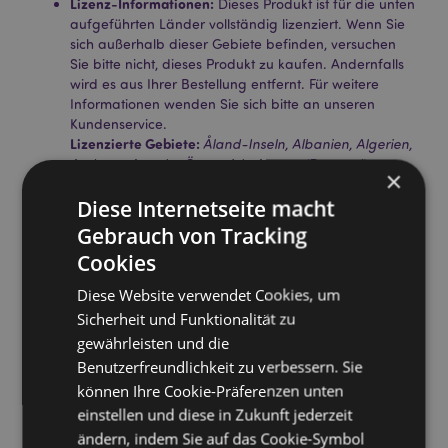
Lizenz-Informationen:
Dieses Produkt ist für die unten
aufgeführten Länder vollständig lizenziert. Wenn Sie
sich außerhalb dieser Gebiete befinden, versuchen
Sie bitte nicht, dieses Produkt zu kaufen. Andernfalls
wird es aus Ihrer Bestellung entfernt. Für weitere
Informationen wenden Sie sich bitte an unseren
Kundenservice.
Lizenzierte Gebiete:
Åland-Inseln, Albanien, Algerien,
Andorra, Angola, Österreich, Azoren (Portugal),
×
Bahrain, Balearen (Spanien), Weißrussland, Belgien,
Diese Internetseite macht
Benin, Bermuda, Bosnien und Herzegowina,
Botswana, Bulgarien, Burkina Faso, Burundi, Kamerun,
Gebrauch von Tracking
Kanarische Inseln (Spanien), Kap Verde,
Cookies
Zentralafrikanische Republik, Ceuta und Melilla,
Tschad, Komoren, Demokratische Republik Kongo,
Diese Website verwendet Cookies, um
Korsika (Frankreich), Elfenbeinküste, Kroatien, Zypern,
Sicherheit und Funktionalität zu
Tschechische Republik, Dänemark, Dschibuti, Ägypten,
gewährleisten und die
Äquatorialguinea, Eritrea, Estland, Äthiopien, Färöer-
Inseln, Finnland (Festland), Frankreich (Festland),
Benutzerfreundlichkeit zu verbessern. Sie
Französisch-Guayana, Gabun, Gambia, Georgien,
können Ihre Cookie-Präferenzen unten
Deutschland, Ghana, Gibraltar, Griechenland,
einstellen und diese in Zukunft jederzeit
Guadeloupe, Guernsey (Kanalinseln), Guinea, Guinea-
ändern, indem Sie auf das Cookie-Symbol
Bissau, Heiliger Stuhl (Vatikanstadt), Ungarn, Island,