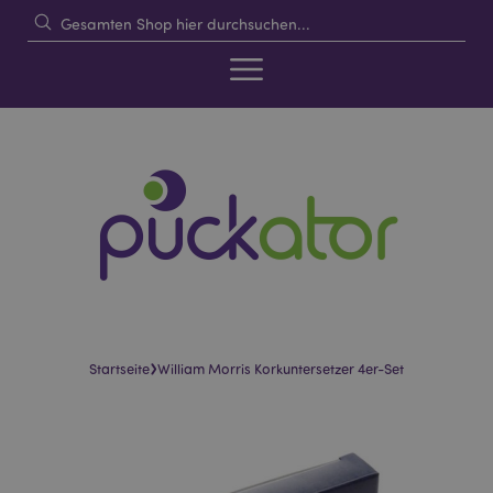
›
Startseite
William Morris Korkuntersetzer 4er-Set
Skip
Skip
to
to
the
the
end
beginning