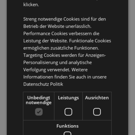
klicken.
Iran, Irak, Irland, Isle of Man (Vereinigtes Königreich),
Israel, Italien (Festland), Jersey (Kanalinseln), Jordanien,
Kenia, Kuwait, Lettland, Libanon, Lesotho, Liberia,
Streng notwendige Cookies sind für den
Libysch-Arabische Dschamahirija, Liechtenstein,
Betrieb der Website unerlässlich.
Litauen, Luxemburg, Nordmazedonien, Madagaskar,
Performance Cookies verbessern die
Madeira (Portugal), Malawi, Mali, Malta, Martinique,
Leistung der Website. Funktionale Cookies
Mauretanien, Mauritius, Mayotte, Moldawien,
Monaco, Montenegro, Marokko, Mosambik, Namibia,
ermöglichen zusätzliche Funktionen.
Niederlande, Niger, Nigeria, Norwegen, Oman,
Targeting Cookies werden für Anzeigen-
Palästina, Polen, Portugal (Festland), Katar, Réunion,
Personalisierung und analytische
Rumänien, Ruanda, Saint-Martin (französischer Teil),
Verfolgung verwendet. Weitere
San Marino, São Tomé und Príncipe, Saudi-Arabien,
Informationen finden Sie auch in unsere
Senegal, Serbien, Sizilien (Italien), Slowakei,
Slowenien, Somalia, Südafrika, Südsudan, Spanien
Datenschutz Politik
(Festland), Eswatini, Schweden, Schweiz, Syrische
Arabische Republik, Tansania, Togo, Tunesien, Türkei,
Unbedingt
Leistungs
Ausrichten
Uganda, Ukraine, Vereinigte Arabische Emirate,
notwendige
Vereinigtes Königreich (Festland), Vereinigtes
Königreich (Nordirland, Highlands und Inseln),
Westsahara, Jemen, Sambia, Simbabwe
Funktions
Produkttressourcen: