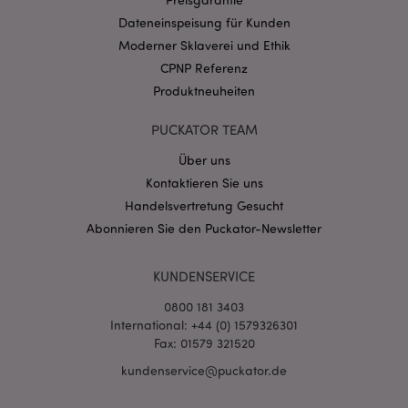
Dateneinspeisung für Kunden
Moderner Sklaverei und Ethik
CPNP Referenz
Produktneuheiten
mage-messages
1 Ta
Adobe Inc.
Stun
www.puckator.de
PUCKATOR TEAM
Über uns
Kontaktieren Sie uns
Handelsvertretung Gesucht
Abonnieren Sie den Puckator-Newsletter
KUNDENSERVICE
mage-cache-sessid
1 T
Adobe Inc.
www.puckator.de
0800 181 3403
International: +44 (0) 1579326301
Fax: 01579 321520
kundenservice@puckator.de
X-Magento-Vary
1 Ta
Adobe Inc.