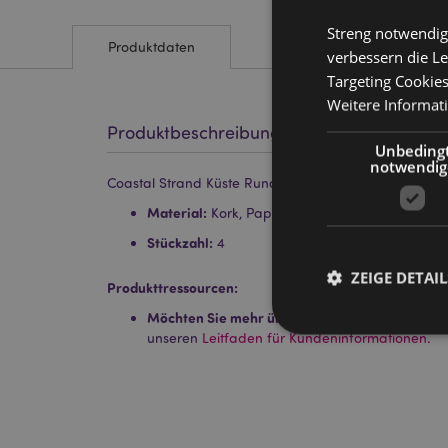
Streng notwendig
Produktdaten
verbessern die Le
Targeting Cookie
Weitere Informat
Produktbeschreibung
Unbeding
notwendig
Coastal Strand Küste Runde Untersetzer 4er-Set
Material:
Kork, Papier
Stückzahl:
4
ZEIGE DETAIL
Produkttressourcen:
Möchten Sie mehr über den Einkauf bei Puckat
unseren
Leitfaden für Kundeninformationen.
Streng-notwendige-C
Ohne unbedingt notwe