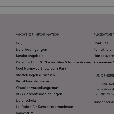
Name
CookieScriptConse
WICHTIGE INFORMATION
PUCKATOR 
mage-cache-storage
invalidation
FAQ
Über uns
Lieferbedingungen
Kontaktieren
PHPSESSID
Sonderangebote
Handelsvert
Puckator DE EDC Nachrichten & Informationen
Abonnieren 
Neu! Homexpo Showroom Paris
Ausstellungen & Messen
KUNDENSER
Bezahlungshinweise
0800 181 34
Virtueller Ausstellungsraum
Internationa
mage-messages
AGB Geschäftsbedingungen
Fax: 01579 3
Datenschutz
kundenservi
Leitfaden für Kundeninformationen
Impressum