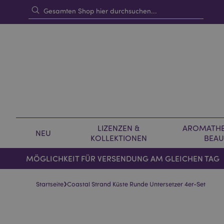
LIZENZEN &
AROMATHE
NEU
KOLLEKTIONEN
BEAU
MÖGLICHKEIT FÜR VERSENDUNG AM GLEICHEN TAG
›
Startseite
Coastal Strand Küste Runde Untersetzer 4er-Set
Skip
Skip
to
to
the
the