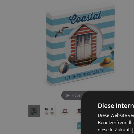
end
beginning
of
of
the
the
images
images
gallery
gallery
Hover to zoom
Diese Inter
Diese Website ve
Benutzerfreundlic
diese in Zukunft 