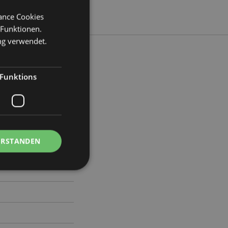
mance Cookies
 Funktionen.
ng verwendet.
Funktions
eite 10cm Tiefe 10cm
87
ERSTANDEN
Kontoverwaltung.