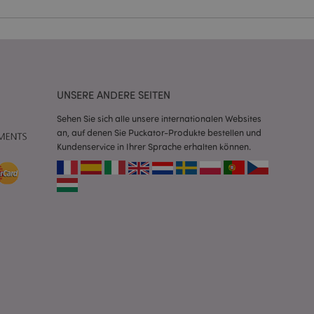
Script.com-Dienst
seinstellungen für
. Das Cookie-Banner
rdnungsgemäß
UNSERE ANDERE SEITEN
 um das
n im Browser zu
Seiten zu
Sehen Sie sich alle unsere internationalen Websites
an, auf denen Sie Puckator-Produkte bestellen und
Kundenservice in Ihrer Sprache erhalten können.
eneriert wird, die
ies ist eine
erwalten von
endet wird.
m eine zufällig
se, wie sie
e spezifisch sein.
e Beibehaltung des
zer zwischen den
andere
nutzer angezeigt
mmungsnachricht
gen. Die Nachricht
 nachdem sie dem