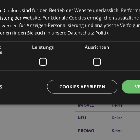
e Cookies sind für den Betrieb der Website unerlässlich. Perfor
istung der Website. Funktionale Cookies ermöglichen zusätzliche
s werden für Anzeigen-Personalisierung und analytische Verfolgu
ionen finden Sie auch in unsere
Datenschutz Politik
Produktattribute
t
Leistungs
Ausrichten
Mehr
e
Abmessungen
Höhe 0.2cm Br
Information
EAN-Nummer
50550715076
Kartonmenge
120
S
COOKIES VERBIETEN
V
Gewicht (kg)
0.100000
or erfahren?
Dann lesen Sie
IM SALE
Keine
Unbedingt notwendige
Leistungs
Ausrichten
Funktions
NEU
Keine
ookies ermöglichen Kernfunktionen der Website wie die Benutzeranmeldung und die 
PROMO
Keine
ndige cookies kann die Website nicht richtig genutzt werden.