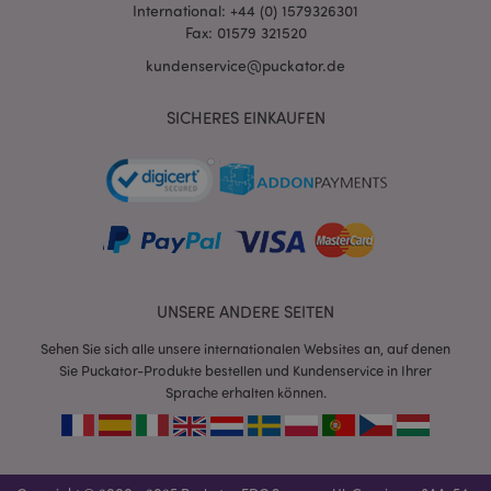
International: +44 (0) 1579326301
Fax: 01579 321520
kundenservice@puckator.de
SICHERES EINKAUFEN
mage-messages
1 Ta
Adobe Inc.
Stun
www.puckator.de
UNSERE ANDERE SEITEN
Sehen Sie sich alle unsere internationalen Websites an, auf denen
Sie Puckator-Produkte bestellen und Kundenservice in Ihrer
mage-cache-sessid
1 T
Adobe Inc.
Sprache erhalten können.
www.puckator.de