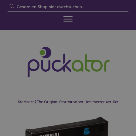
›
Startseite
The Original Stormtrooper Untersetzer 4er-Set
Skip
Skip
to
to
the
the
end
beginning