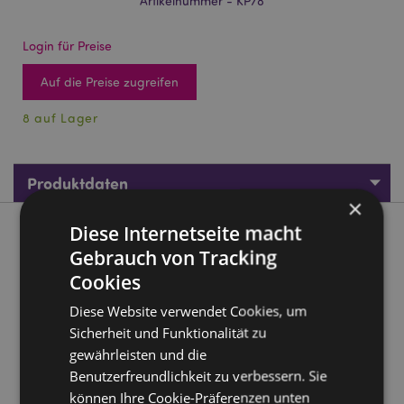
Artikelnummer - KP78
Login für Preise
Auf die Preise zugreifen
8 auf Lager
Produktdaten
×
Diese Internetseite macht
Produktbeschreibung
Gebrauch von Tracking
Cookies
The Original Stormtrooper Untersetzer 4er-Set
Material:
Diese Website verwendet Cookies, um
Kork
Sicherheit und Funktionalität zu
Anzahl im Set:
4
gewährleisten und die
Lizenz-Informationen:
Dieses Produkt ist voll lizenziert
Benutzerfreundlichkeit zu verbessern. Sie
und kann weltweit verkauft werden, außer in den
können Ihre Cookie-Präferenzen unten
USA. Wenn Sie für eine Lieferung in die USA bestellen,