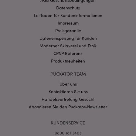
AGB Geschäftsbedingungen
Datenschutz
Provider
/
Name
Abl
Domain
Leitfaden für Kundeninformationen
CookieScriptConsent
1 Mo
CookieScript
Impressum
.puckator.de
Preisgarantie
Dateneinspeisung für Kunden
Moderner Sklaverei und Ethik
CPNP Referenz
Produktneuheiten
mage-cache-storage-section-
1 T
Adobe Inc.
invalidation
www.puckator.de
PUCKATOR TEAM
Über uns
Kontaktieren Sie uns
Datenschutzbestimmungen von Google
Handelsvertretung Gesucht
PHPSESSID
1 Ta
PHP.net
Abonnieren Sie den Puckator-Newsletter
Stun
.www.puckator.de
KUNDENSERVICE
0800 181 3403