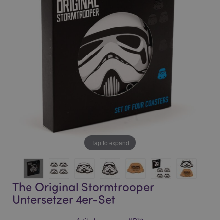
of
of
the
the
images
images
gallery
gallery
Tap to expand
The Original Stormtrooper
Untersetzer 4er-Set