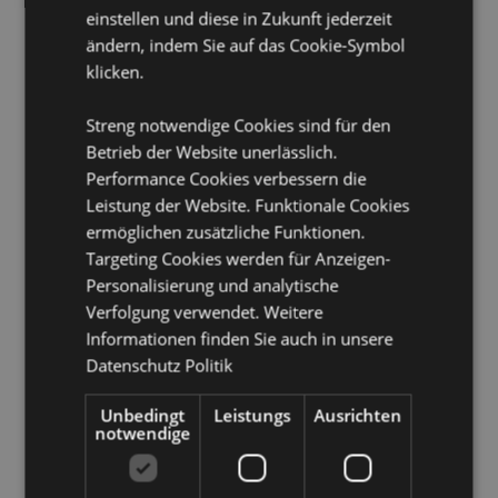
einstellen und diese in Zukunft jederzeit
versuchen Sie bitte nicht, dieses Produkt zu kaufen, da
das Produkt sonst aus Ihrer Bestellung entfernt wird.
ändern, indem Sie auf das Cookie-Symbol
Wenn Sie weitere Informationen benötigen, wenden
klicken.
Sie sich bitte an unser Kundenservice Team.
Streng notwendige Cookies sind für den
Produkttressourcen:
Betrieb der Website unerlässlich.
Möchten Sie mehr über den Einkauf bei Puckator
Performance Cookies verbessern die
erfahren?
Dann lesen Sie unseren
Leitfaden für
Leistung der Website. Funktionale Cookies
Kundeninformationen.
ermöglichen zusätzliche Funktionen.
Targeting Cookies werden für Anzeigen-
Produktattribute
Personalisierung und analytische
Verfolgung verwendet. Weitere
Mehr
Höhe 10cm Breite 10cm Tiefe 0.5cm
Informationen finden Sie auch in unsere
Information
5055071794599
Datenschutz Politik
120
0.075000
Unbedingt
Leistungs
Ausrichten
notwendige
Keine
Keine
Keine