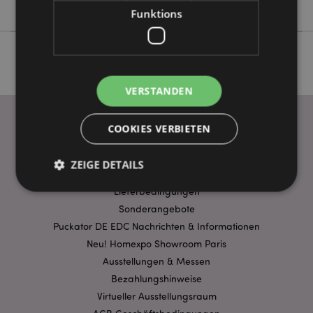
Funktions
VERSTANDEN
COOKIES VERBIETEN
WICHTIGE INFORMATION
ZEIGE DETAILS
FAQ
Lieferbedingungen
Sonderangebote
Unbedingt notwendige
Leistungs
Puckator DE EDC Nachrichten & Informationen
Ausrichten
Funktions
Neu! Homexpo Showroom Paris
Ausstellungen & Messen
Streng-notwendige-Cookies ermöglichen
Kernfunktionen der Website wie die
Bezahlungshinweise
Benutzeranmeldung und die Kontoverwaltung.
Virtueller Ausstellungsraum
Ohne unbedingt notwendige cookies kann die
Website nicht richtig genutzt werden.