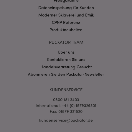
Preisgarantie
CookieScriptConsent
1 Mo
CookieScript
Dateneinspeisung für Kunden
.puckator.de
Moderner Sklaverei und Ethik
CPNP Referenz
Produktneuheiten
PUCKATOR TEAM
Über uns
mage-cache-storage-section-
1 T
Adobe Inc.
invalidation
www.puckator.de
Kontaktieren Sie uns
Handelsvertretung Gesucht
Abonnieren Sie den Puckator-Newsletter
Datenschutzbestimmungen von Google
PHPSESSID
1 Ta
PHP.net
KUNDENSERVICE
Stun
.www.puckator.de
0800 181 3403
International: +44 (0) 1579326301
Fax: 01579 321520
kundenservice@puckator.de