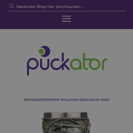
›
Startseite
Mittelalter Kreuzritter Dekorativer Kelch
Skip
Skip
to
to
the
the
end
beginning