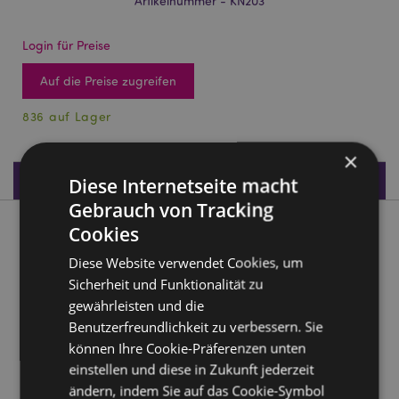
Artikelnummer - KN203
Login für Preise
Auf die Preise zugreifen
836 auf Lager
×
Produktdaten
Diese Internetseite macht
Gebrauch von Tracking
Cookies
Produktbeschreibung
Diese Website verwendet Cookies, um
Mittelalter Kreuzritter Dekorativer Kelch
Sicherheit und Funktionalität zu
gewährleisten und die
Material:
Harz und Edelstahl
Benutzerfreundlichkeit zu verbessern. Sie
Produktinformation:
Nur für dekorative Zwecke.
können Ihre Cookie-Präferenzen unten
Pflegehinweis:
Nur mit einem feuchten Tuch
einstellen und diese in Zukunft jederzeit
abwischen
ändern, indem Sie auf das Cookie-Symbol