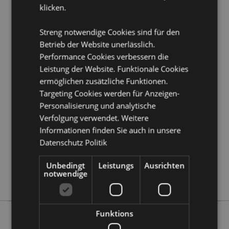
klicken.
Produkttressourcen:
Möchten Sie mehr über den Einkauf bei Puckator
Streng notwendige Cookies sind für den
erfahren?
Dann lesen Sie unseren
Leitfaden für
Betrieb der Website unerlässlich.
Kundeninformationen.
Performance Cookies verbessern die
Leistung der Website. Funktionale Cookies
Produktattribute
ermöglichen zusätzliche Funktionen.
Targeting Cookies werden für Anzeigen-
Mehr
18x7.5x7.5cm
Information
Personalisierung und analytische
5055071757389
Verfolgung verwendet. Weitere
24
Informationen finden Sie auch in unsere
0.318000
Datenschutz Politik
Keine
Keine
Unbedingt
Leistungs
Ausrichten
notwendige
Keine
Funktions